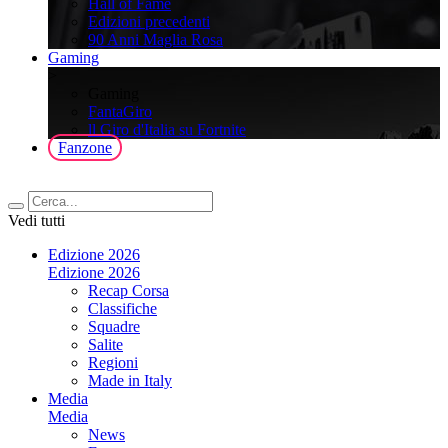
Hall of Fame
Edizioni precedenti
90 Anni Maglia Rosa
Gaming
>
Gaming
FantaGiro
ll Giro d'Italia su Fortnite
Fanzone
Vedi tutti
Edizione 2026
Edizione 2026
Recap Corsa
Classifiche
Squadre
Salite
Regioni
Made in Italy
Media
Media
News