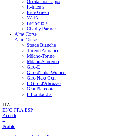
Ospita una Tappa
R-Intents
Ride Green
VAIA
BiciScuola
Charity Partner
Altre Corse
Altre Corse
Strade Bianche
Tirreno Adriatico
Milano-Torino
Milano-Sanremo
Giro-E
Giro d'Italia Women
Giro Next Gen
Il Giro d'Abruzzo
GranPiemonte
Il Lombardia
ITA
ENG
FRA
ESP
Accedi
--
Profilo