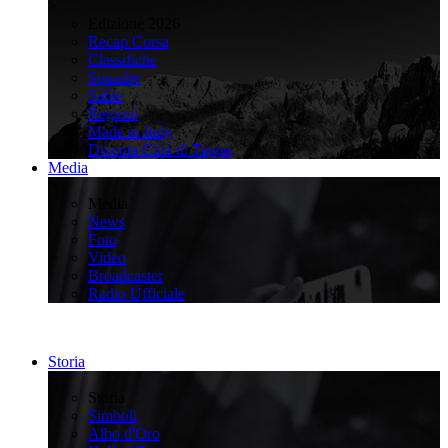
>
Edizione 2026
Recap Corsa
Classifiche
Squadre
Salite
Regioni
Made in Italy
Diventa Città di Tappa
Media
>
Media
News
Foto
Video
Broadcaster
Radio Ufficiale
Storia
>
Storia
Simboli
Albo d'Oro