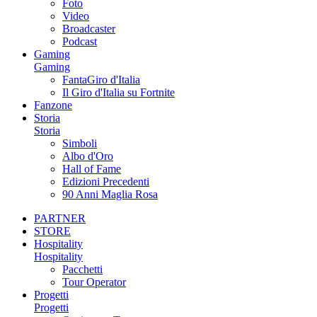
Foto
Video
Broadcaster
Podcast
Gaming
Gaming
FantaGiro d'Italia
Il Giro d'Italia su Fortnite
Fanzone
Storia
Storia
Simboli
Albo d'Oro
Hall of Fame
Edizioni Precedenti
90 Anni Maglia Rosa
PARTNER
STORE
Hospitality
Hospitality
Pacchetti
Tour Operator
Progetti
Progetti