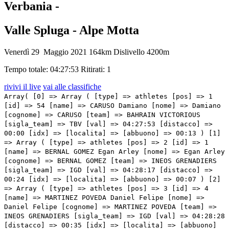
Verbania -
Valle Spluga - Alpe Motta
Venerdì 29 Maggio 2021
164km
Dislivello 4200m
Tempo totale: 04:27:53
Ritirati: 1
rivivi il live
vai alle classifiche
Array( [0] => Array ( [type] => athletes [pos] => 1 [id] => 54 [name] => CARUSO Damiano [nome] => Damiano [cognome] => CARUSO [team] => BAHRAIN VICTORIOUS [sigla_team] => TBV [val] => 04:27:53 [distacco] => 00:00 [idx] => [localita] => [abbuono] => 00:13 ) [1] => Array ( [type] => athletes [pos] => 2 [id] => 1 [name] => BERNAL GOMEZ Egan Arley [nome] => Egan Arley [cognome] => BERNAL GOMEZ [team] => INEOS GRENADIERS [sigla_team] => IGD [val] => 04:28:17 [distacco] => 00:24 [idx] => [localita] => [abbuono] => 00:07 ) [2] => Array ( [type] => athletes [pos] => 3 [id] => 4 [name] => MARTINEZ POVEDA Daniel Felipe [nome] => Daniel Felipe [cognome] => MARTINEZ POVEDA [team] => INEOS GRENADIERS [sigla_team] => IGD [val] => 04:28:28 [distacco] => 00:35 [idx] => [localita] => [abbuono] => 00:04 ) [3] => Array ( [type] => athletes [pos] => 4 [id] => 193 [name] => BARDET Romain [nome] => Romain [cognome] => BARDET [team] => TEAM DSM [sigla_team] => DSM [val] => 04:28:28 [distacco] => 00:35 [idx] => [localita] => [abbuono] => 00:02 ) [4] => Array ( [type] => athletes [pos] => 5 [id] => 92 [name] => ALMEIDA João [nome] => João [cognome] => ALMEIDA [team] => DECEUNINCK - QUICK-STEP [sigla_team] => DQT [val] => 04:28:34 [distacco] => 00:41 [idx] => [localita] => [abbuono] => ) [5] => Array ( [type] => athletes [pos] => 6 [id] => 181 [name] => YATES Simon Philip [nome] => Simon Philip [cognome] => YATES [team] => TEAM BIKEEXCHANGE [sigla_team] => BEX [val] => 04:28:44 [distacco] => 00:51 [idx] => [localita] => [abbuono] => ) [6] => Array ( [type] => athletes [pos] => 7 [id] => 41 [name] => VLASOV Aleksandr [nome] => Aleksandr [cognome] => VLASOV [team] => ASTANA - PREMIER TECH [sigla_team] => APT [val] => 04:29:06 [distacco] => 01:13 [idx] => [localita] => [abbuono] => ) [7] => Array ( [type] => athletes [pos] => 8 [id] => 101 [name] => CARTHY Hugh John [nome] => Hugh John [cognome] => CARTHY [team] => EF EDUCATION - NIPPO [sigla_team] => EFN [val] => 04:29:22 [distacco] => 01:29 [idx] => [localita] => [abbuono] => ) [8] => Array ( [type] => athletes [pos] => 9 [id] => 115 [name] => FORTUNATO Lorenzo [nome] => Lorenzo [cognome] => FORTUNATO [team] => EOLO-KOMETA CYCLING TEAM [sigla_team] => EOK [val] => 04:30:00 [distacco] => 02:07 [idx] => [localita] => [abbuono] => ) [9] => Array ( [type] => athletes [pos] => 10 [id] => 175 [name] => PEDRERO Antonio [nome] => Antonio [cognome] => PEDRERO [team] => MOVISTAR TEAM [sigla_team] => MOV [val] => 04:30:16 [distacco] => 02:23 [idx] => [localita] => [abbuono] => ) [10] => Array ( [type] => athletes [pos] => 11 [id] => 131 [name] => HIRT Jan [nome] => Jan [cognome] => HIRT [team] => INTERMARCHÉ - WANTY - GOBERT MATÉRIAUX [sigla_team] => IWG [val] => 04:30:16 [distacco] => 02:23 [idx] => [localita] => [abbuono] => ) [11] => Array ( [type] => athletes [pos] => 12 [id] => 155 [name] => FOSS Tobias S. [nome] => Tobias S. [cognome] => FOSS [team] => JUMBO-VISMA [sigla_team] => TJV [val] => 04:30:30 [distacco] => 02:37 [idx] => [localita] => [abbuono] => ) [12] => Array ( [type] => athletes [pos] => 13 [id] => 153 [name] => BOUWMAN Koen [nome] => Koen [cognome] => BOUWMAN [team] => JUMBO-VISMA [sigla_team] => TJV [val] => 04:30:30 [distacco] => 02:37 [idx] => [localita] => [abbuono] => ) [13] => Array ( [type] => athletes [pos] => 14 [id] => 141 [name] => MARTIN Daniel [nome] => Daniel [cognome] => MARTIN [team] => ISRAEL START-UP NATION [sigla_team] => ISN [val] => 04:31:03 [distacco] => 03:10 [idx] => [localita] => [abbuono] => ) [14] => Array ( [type] => athletes [pos] => 15 [id] => 151 [name] => BENNETT George [nome] => George [cognome] => BENNETT [team] => JUMBO-VISMA [sigla_team] => TJV [val] => 04:31:35 [distacco] => 03:42 [idx] => [localita] => [abbuono] => ) [15] => Array ( [type] => athletes [pos] => 16 [id] => 45 [name] => PRONSKIY Vadim [nome] => Vadim [cognome] => PRONSKIY [team] => ASTANA - PREMIER TECH [sigla_team] => APT [val] => 04:31:35 [distacco] => 03:42 [idx] => [localita] => [abbuono] => ) [16] => Array ( [type] => athletes [pos] => 17 [id] => 53 [name] => BILBAO LOPEZ DE ARMENTIA Pello [nome] => Pello [cognome] => BILBAO LOPEZ DE ARMENTIA [team] => BAHRAIN VICTORIOUS [sigla_team] => TBV [val] => 04:32:01 [distacco] => 04:08 [idx] => [localita] => [abbuono] => ) [17] => Array ( [type] => athletes [pos] => 18 [id] => 176 [name] => RUBIO REYES Einer Augusto [nome] => Einer Augusto [cognome] => RUBIO REYES [team] => MOVISTAR TEAM [sigla_team] => MOV [val] => 04:32:03 [distacco] => 04:10 [idx] => [localita] => [abbuono] => ) [18] => Array ( [type] => athletes [pos] => 19 [id] => 48 [name] => TEJADA CANACUE Harold Alfonso [nome] => Harold Alfonso [cognome] => TEJADA CANACUE [team] => ASTANA - PREMIER TECH [sigla_team] => APT [val] => 04:32:37 [distacco] => 04:44 [idx] => [localita] => [abbuono] => ) [19] => Array ( [type] => athletes [pos] => 20 [id] => 77 [name] => GROSSSCHARTNER Felix [nome] => Felix [cognome] => GROSSSCHARTNER [team] => BORA - HANSGROHE [sigla_team] => BOH [val] => 04:33:22 [distacco] => 05:29 [idx] => [localita] => [abbuono] => ) [20] => Array ( [type] => athletes [pos] => 21 [id] => 186 [name] => NIEVE ITURRALDE Mikel [nome] => Mikel [cognome] => NIEVE ITURRALDE [team] => TEAM BIKEEXCHANGE [sigla_team] => BEX [val] => 04:33:54 [distacco] => 06:01 [idx] => [localita] => [abbuono] => ) [21] => Array ( [type] => athletes [pos] => 22 [id] => 221 [name] => FORMOLO Davide [nome] => Davide [cognome] => FORMOLO [team] => UAE TEAM EMIRATES [sigla_team] => UAD [val] => 04:34:18 [distacco] => 06:25 [idx] => [localita] => [abbuono] => ) [22] => Array ( [type] => athletes [pos] => 23 [id] => 172 [name] => CATALDO Dario [nome] => Dario [cognome] => CATALDO [team] => MOVISTAR TEAM [sigla_team] => MOV [val] => 04:34:34 [distacco] => 06:41 [idx] => [localita] => [abbuono] => ) [23] => Array ( [type] => athletes [pos] => 24 [id] => 198 [name] => STORER Michael [nome] => Michael [cognome] => STORER [team] => TEAM DSM [sigla_team] => DSM [val] => 04:34:39 [distacco] => 06:46 [idx] => [localita] => [abbuono] => ) [24] => Array