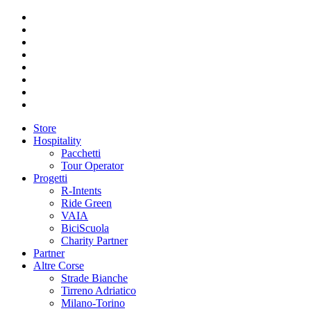
Store
Hospitality
Pacchetti
Tour Operator
Progetti
R-Intents
Ride Green
VAIA
BiciScuola
Charity Partner
Partner
Altre Corse
Strade Bianche
Tirreno Adriatico
Milano-Torino