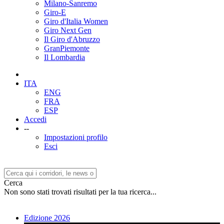
Milano-Sanremo
Giro-E
Giro d'Italia Women
Giro Next Gen
Il Giro d'Abruzzo
GranPiemonte
Il Lombardia
ITA
ENG
FRA
ESP
Accedi
--
Impostazioni profilo
Esci
Cerca
Non sono stati trovati risultati per la tua ricerca...
Edizione 2026