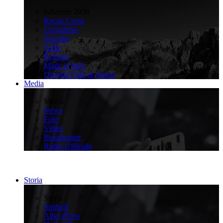
>
Edizione 2026
Recap Corsa
Classifiche
Squadre
Salite
Regioni
Made in Italy
Diventa Città di Tappa
Media
>
Media
News
Foto
Video
Broadcaster
Radio Ufficiale
Storia
>
Storia
Simboli
Albo d'Oro