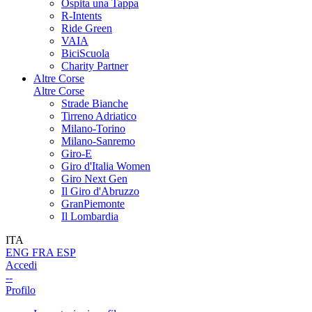
Ospita una Tappa
R-Intents
Ride Green
VAIA
BiciScuola
Charity Partner
Altre Corse
Altre Corse
Strade Bianche
Tirreno Adriatico
Milano-Torino
Milano-Sanremo
Giro-E
Giro d'Italia Women
Giro Next Gen
Il Giro d'Abruzzo
GranPiemonte
Il Lombardia
ITA
ENG
FRA
ESP
Accedi
--
Profilo