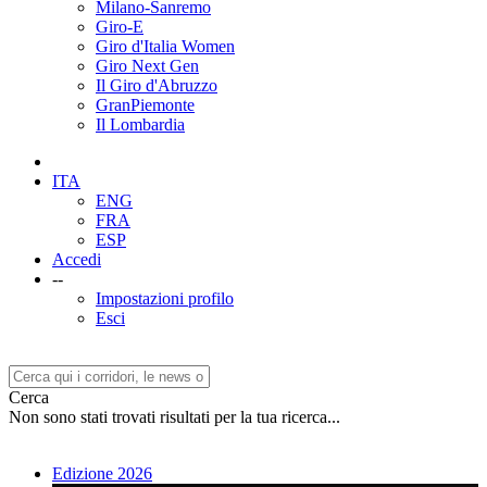
Milano-Sanremo
Giro-E
Giro d'Italia Women
Giro Next Gen
Il Giro d'Abruzzo
GranPiemonte
Il Lombardia
ITA
ENG
FRA
ESP
Accedi
--
Impostazioni profilo
Esci
Cerca
Non sono stati trovati risultati per la tua ricerca...
Edizione 2026