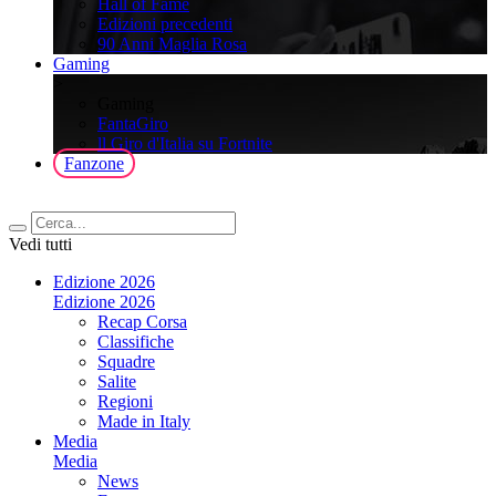
Hall of Fame
Edizioni precedenti
90 Anni Maglia Rosa
Gaming
>
Gaming
FantaGiro
ll Giro d'Italia su Fortnite
Fanzone
Vedi tutti
Edizione 2026
Edizione 2026
Recap Corsa
Classifiche
Squadre
Salite
Regioni
Made in Italy
Media
Media
News