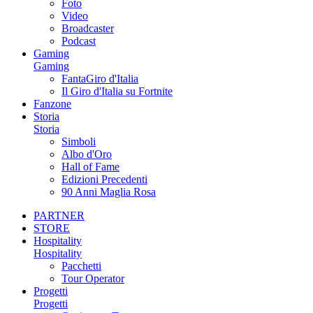
Foto
Video
Broadcaster
Podcast
Gaming
Gaming
FantaGiro d'Italia
Il Giro d'Italia su Fortnite
Fanzone
Storia
Storia
Simboli
Albo d'Oro
Hall of Fame
Edizioni Precedenti
90 Anni Maglia Rosa
PARTNER
STORE
Hospitality
Hospitality
Pacchetti
Tour Operator
Progetti
Progetti