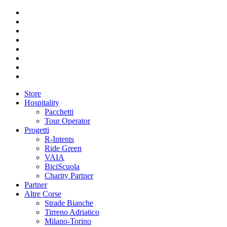
Store
Hospitality
Pacchetti
Tour Operator
Progetti
R-Intents
Ride Green
VAIA
BiciScuola
Charity Partner
Partner
Altre Corse
Strade Bianche
Tirreno Adriatico
Milano-Torino