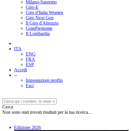
Milano-Sanremo
Giro-E
Giro d'Italia Women
Giro Next Gen
Il Giro d'Abruzzo
GranPiemonte
Il Lombardia
ITA
ENG
FRA
ESP
Accedi
--
Impostazioni profilo
Esci
Cerca
Non sono stati trovati risultati per la tua ricerca...
Edizione 2026