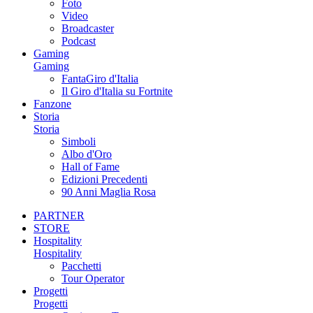
Foto
Video
Broadcaster
Podcast
Gaming
Gaming
FantaGiro d'Italia
Il Giro d'Italia su Fortnite
Fanzone
Storia
Storia
Simboli
Albo d'Oro
Hall of Fame
Edizioni Precedenti
90 Anni Maglia Rosa
PARTNER
STORE
Hospitality
Hospitality
Pacchetti
Tour Operator
Progetti
Progetti