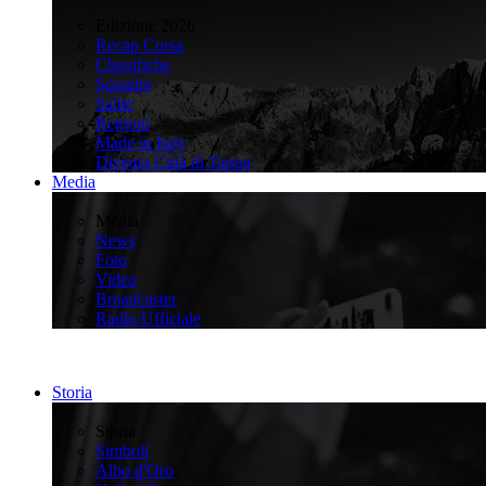
>
Edizione 2026
Recap Corsa
Classifiche
Squadre
Salite
Regioni
Made in Italy
Diventa Città di Tappa
Media
>
Media
News
Foto
Video
Broadcaster
Radio Ufficiale
Storia
>
Storia
Simboli
Albo d'Oro