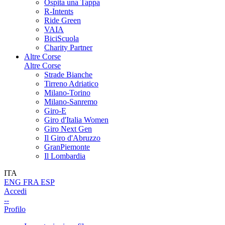
Ospita una Tappa
R-Intents
Ride Green
VAIA
BiciScuola
Charity Partner
Altre Corse
Altre Corse
Strade Bianche
Tirreno Adriatico
Milano-Torino
Milano-Sanremo
Giro-E
Giro d'Italia Women
Giro Next Gen
Il Giro d'Abruzzo
GranPiemonte
Il Lombardia
ITA
ENG
FRA
ESP
Accedi
--
Profilo