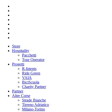
Store
Hospitality
Pacchetti
Tour Operator
Progetti
R-Intents
Ride Green
VAIA
BiciScuola
Charity Partner
Partner
Altre Corse
Strade Bianche
Tirreno Adriatico
Milano-Torino