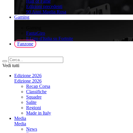
Hall of Fame
Edizioni precedenti
90 Anni Maglia Rosa
Gaming
>
Gaming
FantaGiro
ll Giro d'Italia su Fortnite
Fanzone
Vedi tutti
Edizione 2026
Edizione 2026
Recap Corsa
Classifiche
Squadre
Salite
Regioni
Made in Italy
Media
Media
News