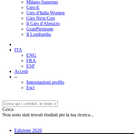
Milano-Sanremo
Giro-E
Giro d'Italia Women
Giro Next Gen
Il Giro d'Abruzzo
GranPiemonte
Il Lombardia
ITA
ENG
FRA
ESP
Accedi
--
Impostazioni profilo
Esci
Cerca
Non sono stati trovati risultati per la tua ricerca...
Edizione 2026