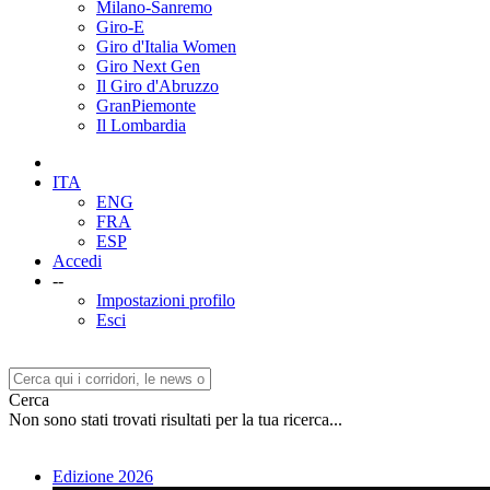
Milano-Sanremo
Giro-E
Giro d'Italia Women
Giro Next Gen
Il Giro d'Abruzzo
GranPiemonte
Il Lombardia
ITA
ENG
FRA
ESP
Accedi
--
Impostazioni profilo
Esci
Cerca
Non sono stati trovati risultati per la tua ricerca...
Edizione 2026