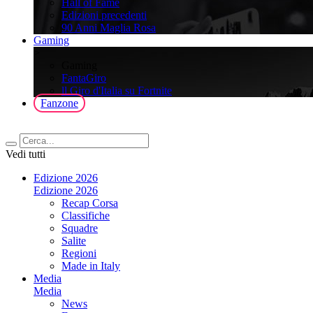
Hall of Fame
Edizioni precedenti
90 Anni Maglia Rosa
Gaming
>
Gaming
FantaGiro
ll Giro d'Italia su Fortnite
Fanzone
Vedi tutti
Edizione 2026
Edizione 2026
Recap Corsa
Classifiche
Squadre
Salite
Regioni
Made in Italy
Media
Media
News