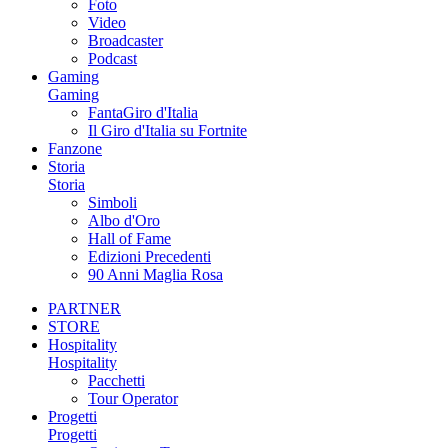
Foto
Video
Broadcaster
Podcast
Gaming
Gaming
FantaGiro d'Italia
Il Giro d'Italia su Fortnite
Fanzone
Storia
Storia
Simboli
Albo d'Oro
Hall of Fame
Edizioni Precedenti
90 Anni Maglia Rosa
PARTNER
STORE
Hospitality
Hospitality
Pacchetti
Tour Operator
Progetti
Progetti