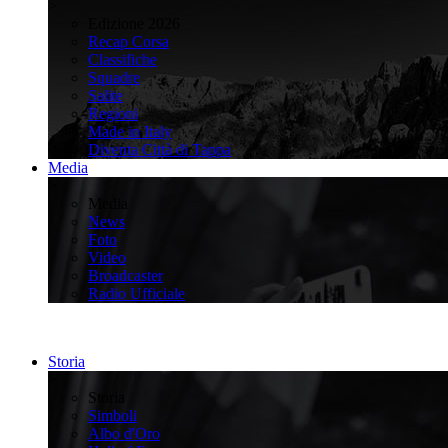
>
Edizione 2026
Recap Corsa
Classifiche
Squadre
Salite
Regioni
Made in Italy
Diventa Città di Tappa
Media
>
Media
News
Foto
Video
Broadcaster
Radio Ufficiale
Storia
>
Storia
Simboli
Albo d'Oro