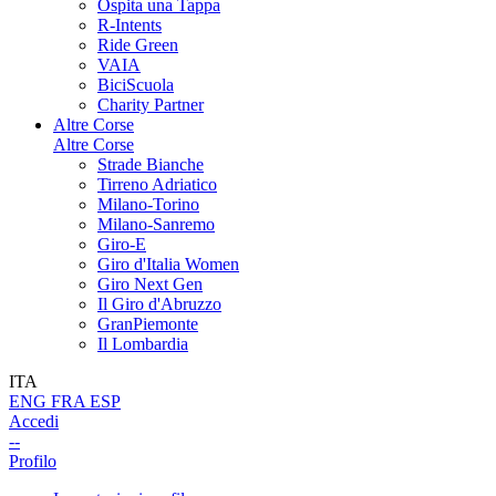
Ospita una Tappa
R-Intents
Ride Green
VAIA
BiciScuola
Charity Partner
Altre Corse
Altre Corse
Strade Bianche
Tirreno Adriatico
Milano-Torino
Milano-Sanremo
Giro-E
Giro d'Italia Women
Giro Next Gen
Il Giro d'Abruzzo
GranPiemonte
Il Lombardia
ITA
ENG
FRA
ESP
Accedi
--
Profilo