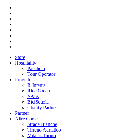
Store
Hospitality
Pacchetti
Tour Operator
Progetti
R-Intents
Ride Green
VAIA
BiciScuola
Charity Partner
Partner
Altre Corse
Strade Bianche
Tirreno Adriatico
Milano-Torino