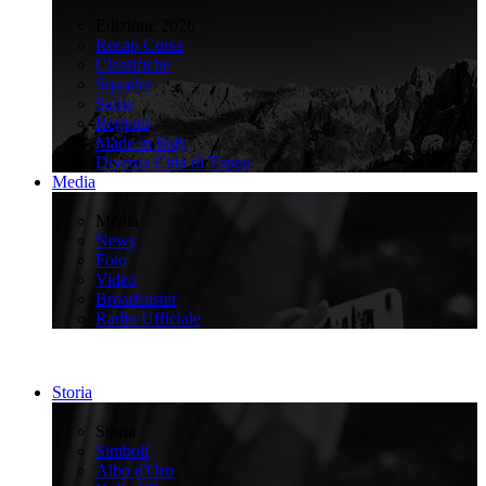
>
Edizione 2026
Recap Corsa
Classifiche
Squadre
Salite
Regioni
Made in Italy
Diventa Città di Tappa
Media
>
Media
News
Foto
Video
Broadcaster
Radio Ufficiale
Storia
>
Storia
Simboli
Albo d'Oro