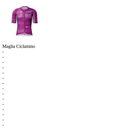
Maglia Ciclamino
-
-
-
-
-
-
-
-
-
-
-
-
-
-
-
-