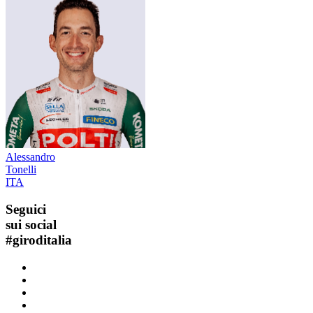
Alessandro
Tonelli
ITA
Seguici
sui social
#
giroditalia