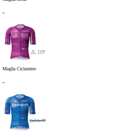
_
Maglia Ciclamino
_