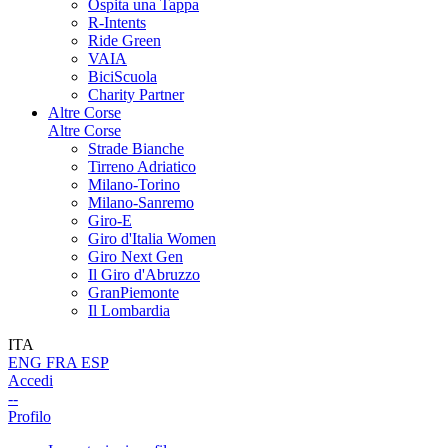
Ospita una Tappa
R-Intents
Ride Green
VAIA
BiciScuola
Charity Partner
Altre Corse
Altre Corse
Strade Bianche
Tirreno Adriatico
Milano-Torino
Milano-Sanremo
Giro-E
Giro d'Italia Women
Giro Next Gen
Il Giro d'Abruzzo
GranPiemonte
Il Lombardia
ITA
ENG
FRA
ESP
Accedi
--
Profilo