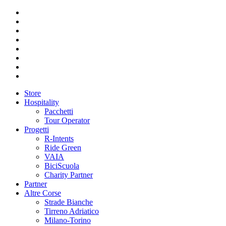
Store
Hospitality
Pacchetti
Tour Operator
Progetti
R-Intents
Ride Green
VAIA
BiciScuola
Charity Partner
Partner
Altre Corse
Strade Bianche
Tirreno Adriatico
Milano-Torino