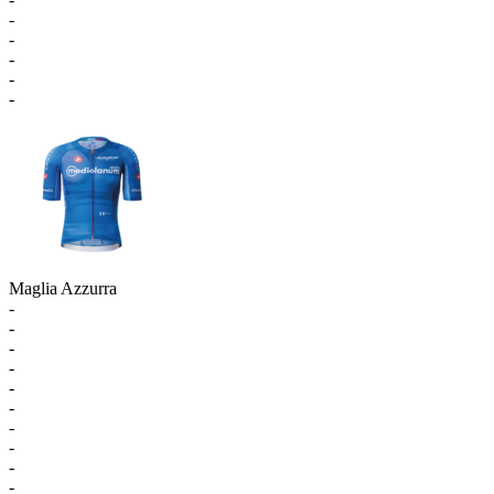
-
-
-
-
-
Maglia Azzurra
-
-
-
-
-
-
-
-
-
-