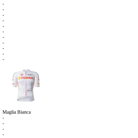
-
-
-
-
-
-
-
-
-
-
-
Maglia Bianca
-
-
-
-