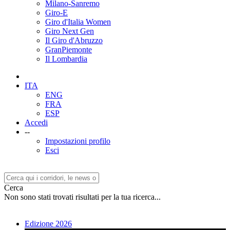
Milano-Sanremo
Giro-E
Giro d'Italia Women
Giro Next Gen
Il Giro d'Abruzzo
GranPiemonte
Il Lombardia
ITA
ENG
FRA
ESP
Accedi
--
Impostazioni profilo
Esci
Cerca
Non sono stati trovati risultati per la tua ricerca...
Edizione 2026