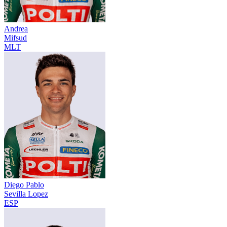
Andrea
Mifsud
MLT
Diego Pablo
Sevilla Lopez
ESP