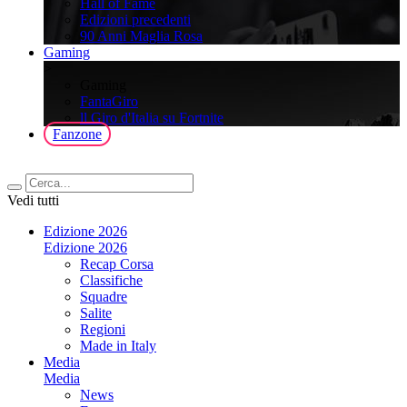
Hall of Fame
Edizioni precedenti
90 Anni Maglia Rosa
Gaming
>
Gaming
FantaGiro
ll Giro d'Italia su Fortnite
Fanzone
Vedi tutti
Edizione 2026
Edizione 2026
Recap Corsa
Classifiche
Squadre
Salite
Regioni
Made in Italy
Media
Media
News