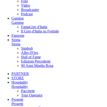
Foto
Video
Broadcaster
Podcast
Gaming
Gaming
FantaGiro d'Italia
Il Giro d'Italia su Fortnite
Fanzone
Storia
Storia
Simboli
Albo d'Oro
Hall of Fame
Edizioni Precedenti
90 Anni Maglia Rosa
PARTNER
STORE
Hospitality
Hospitality
Pacchetti
Tour Operator
Progetti
Progetti