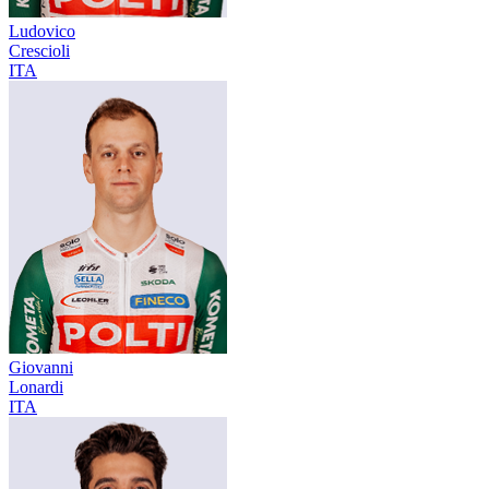
Ludovico
Crescioli
ITA
Giovanni
Lonardi
ITA