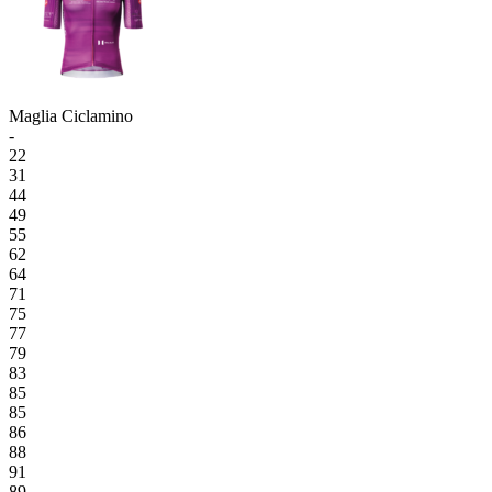
Maglia Ciclamino
-
22
31
44
49
55
62
64
71
75
77
79
83
85
85
86
88
91
89