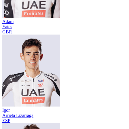
Adam
Yates
GBR
Igor
Arrieta Lizarraga
ESP