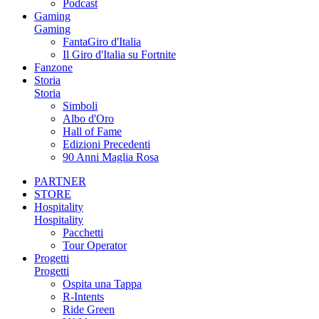
Podcast
Gaming
Gaming
FantaGiro d'Italia
Il Giro d'Italia su Fortnite
Fanzone
Storia
Storia
Simboli
Albo d'Oro
Hall of Fame
Edizioni Precedenti
90 Anni Maglia Rosa
PARTNER
STORE
Hospitality
Hospitality
Pacchetti
Tour Operator
Progetti
Progetti
Ospita una Tappa
R-Intents
Ride Green