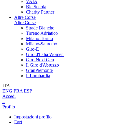
VAIA
BiciScuola
Charity Partner
Altre Corse
Altre Corse
Strade Bianche
Tirreno Adriatico
Milano-Torino
Milano-Sanremo
Giro-E
Giro d'Italia Women
Giro Next Gen
Il Giro d'Abruzzo
GranPiemonte
Il Lombardia
ITA
ENG
FRA
ESP
Accedi
--
Profilo
Impostazioni profilo
Esci