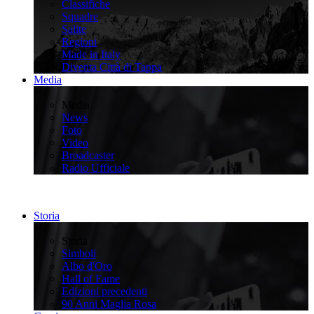
Classifiche
Squadre
Salite
Regioni
Made in Italy
Diventa Città di Tappa
Media
>
Media
News
Foto
Video
Broadcaster
Radio Ufficiale
Storia
>
Storia
Simboli
Albo d'Oro
Hall of Fame
Edizioni precedenti
90 Anni Maglia Rosa