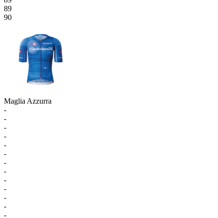
89
90
Maglia Azzurra
-
-
-
-
-
-
-
-
-
-
-
-
-