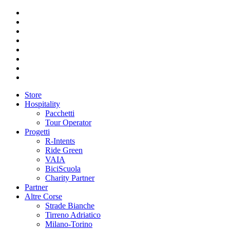
Store
Hospitality
Pacchetti
Tour Operator
Progetti
R-Intents
Ride Green
VAIA
BiciScuola
Charity Partner
Partner
Altre Corse
Strade Bianche
Tirreno Adriatico
Milano-Torino