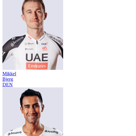
Mikkel
Bjerg
DEN