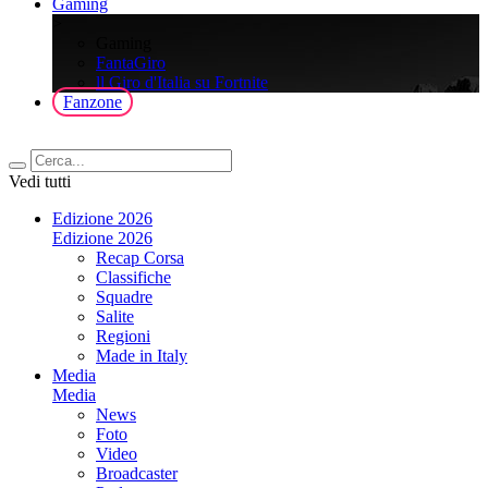
Gaming
>
Gaming
FantaGiro
ll Giro d'Italia su Fortnite
Fanzone
Vedi tutti
Edizione 2026
Edizione 2026
Recap Corsa
Classifiche
Squadre
Salite
Regioni
Made in Italy
Media
Media
News
Foto
Video
Broadcaster