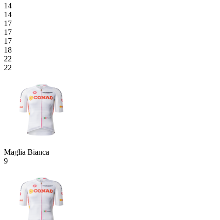
14
14
17
17
17
18
22
22
Maglia Bianca
9