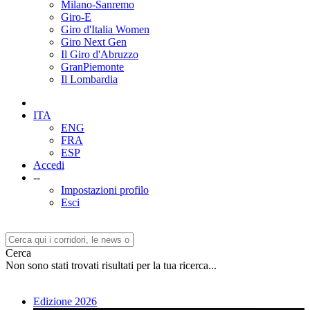
Milano-Sanremo
Giro-E
Giro d'Italia Women
Giro Next Gen
Il Giro d'Abruzzo
GranPiemonte
Il Lombardia
ITA
ENG
FRA
ESP
Accedi
--
Impostazioni profilo
Esci
Cerca
Non sono stati trovati risultati per la tua ricerca...
Edizione 2026