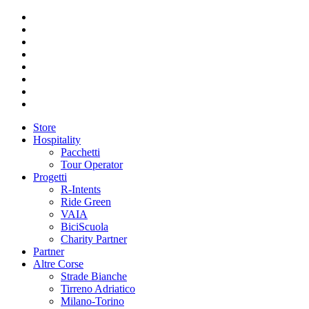
Store
Hospitality
Pacchetti
Tour Operator
Progetti
R-Intents
Ride Green
VAIA
BiciScuola
Charity Partner
Partner
Altre Corse
Strade Bianche
Tirreno Adriatico
Milano-Torino