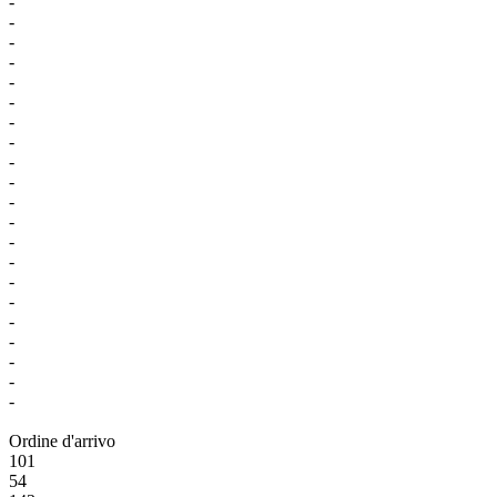
-
-
-
-
-
-
-
-
-
-
-
-
-
-
-
-
-
-
-
-
-
Ordine d'arrivo
101
54