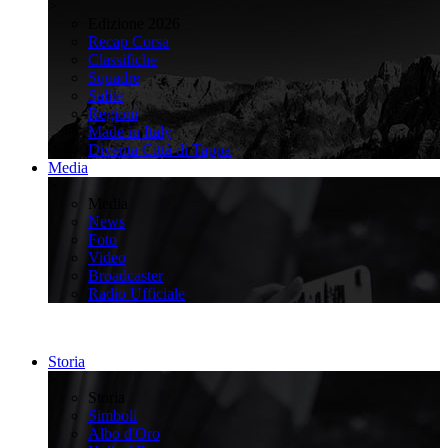
>
Edizione 2026
Recap Corsa
Classifiche
Squadre
Salite
Regioni
Made in Italy
Diventa Città di Tappa
Media
>
Media
News
Foto
Video
Broadcaster
Radio Ufficiale
Storia
>
Storia
Simboli
Albo d'Oro