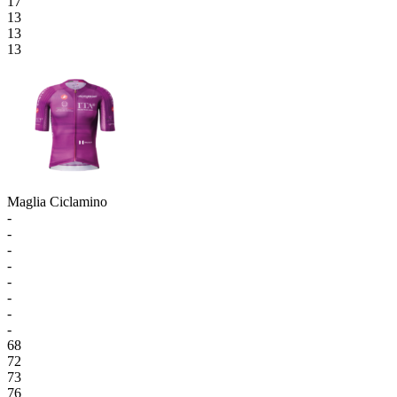
17
13
13
13
Maglia Ciclamino
-
-
-
-
-
-
-
-
68
72
73
76