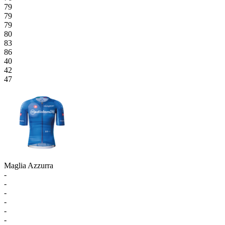
79
79
79
80
83
86
40
42
47
Maglia Azzurra
-
-
-
-
-
-