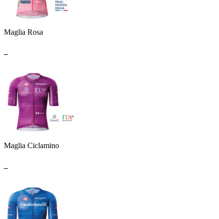
Maglia Rosa
_
Maglia Ciclamino
_