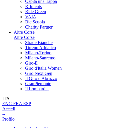
Ospita una Tappa
R-Intents
Ride Green
VAIA
BiciScuola
Charity Partner
Altre Corse
Altre Corse
Strade Bianche
Tirreno Adriatico
Milano-Torino
Milano-Sanremo
Giro-E
Giro d'Italia Women
Giro Next Gen
Il Giro d'Abruzzo
GranPiemonte
Il Lombardia
ITA
ENG
FRA
ESP
Accedi
--
Profilo