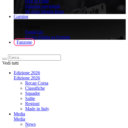
Hall of Fame
Edizioni precedenti
90 Anni Maglia Rosa
Gaming
>
Gaming
FantaGiro
ll Giro d'Italia su Fortnite
Fanzone
Vedi tutti
Edizione 2026
Edizione 2026
Recap Corsa
Classifiche
Squadre
Salite
Regioni
Made in Italy
Media
Media
News