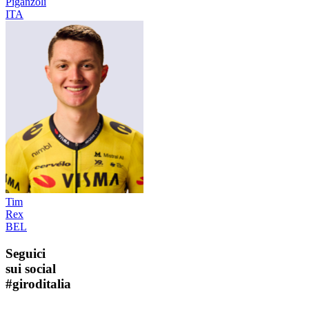
Piganzoli
ITA
Tim
Rex
BEL
Seguici
sui social
#
giroditalia