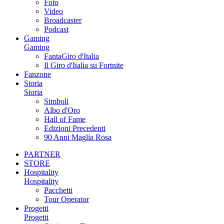
Foto
Video
Broadcaster
Podcast
Gaming
Gaming
FantaGiro d'Italia
Il Giro d'Italia su Fortnite
Fanzone
Storia
Storia
Simboli
Albo d'Oro
Hall of Fame
Edizioni Precedenti
90 Anni Maglia Rosa
PARTNER
STORE
Hospitality
Hospitality
Pacchetti
Tour Operator
Progetti
Progetti