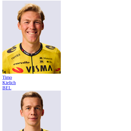
Timo
Kielich
BEL