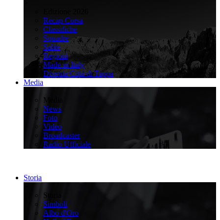
>
Edizione 2026
Recap Corsa
Classifiche
Squadre
Salite
Regioni
Made in Italy
Diventa Città di Tappa
Media
>
Media
News
Foto
Video
Broadcaster
Radio Ufficiale
Storia
>
Storia
Simboli
Albo d'Oro