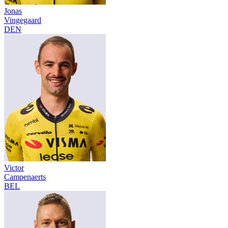
Jonas
Vingegaard
DEN
Victor
Campenaerts
BEL