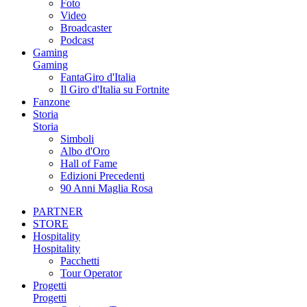
Foto
Video
Broadcaster
Podcast
Gaming
Gaming
FantaGiro d'Italia
Il Giro d'Italia su Fortnite
Fanzone
Storia
Storia
Simboli
Albo d'Oro
Hall of Fame
Edizioni Precedenti
90 Anni Maglia Rosa
PARTNER
STORE
Hospitality
Hospitality
Pacchetti
Tour Operator
Progetti
Progetti