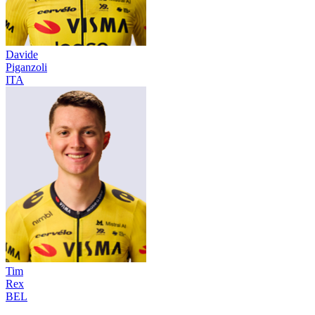
Davide
Piganzoli
ITA
Tim
Rex
BEL