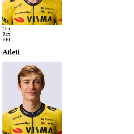
Tim
Rex
BEL
Atleti