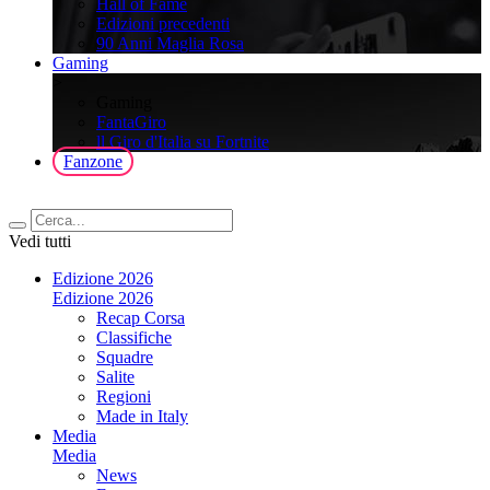
Hall of Fame
Edizioni precedenti
90 Anni Maglia Rosa
Gaming
>
Gaming
FantaGiro
ll Giro d'Italia su Fortnite
Fanzone
Vedi tutti
Edizione 2026
Edizione 2026
Recap Corsa
Classifiche
Squadre
Salite
Regioni
Made in Italy
Media
Media
News