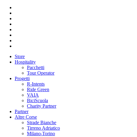
Store
Hospitality
Pacchetti
Tour Operator
Progetti
R-Intents
Ride Green
VAIA
BiciScuola
Charity Partner
Partner
Altre Corse
Strade Bianche
Tirreno Adriatico
Milano-Torino