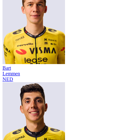
Bart
Lemmen
NED