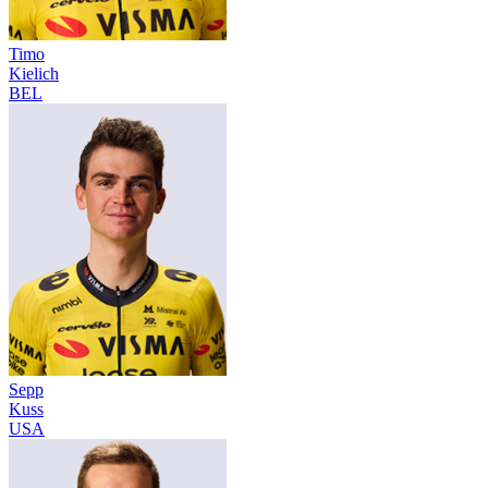
Timo
Kielich
BEL
Sepp
Kuss
USA