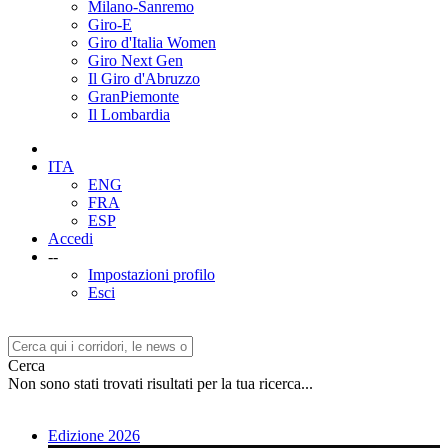
Milano-Sanremo
Giro-E
Giro d'Italia Women
Giro Next Gen
Il Giro d'Abruzzo
GranPiemonte
Il Lombardia
ITA
ENG
FRA
ESP
Accedi
--
Impostazioni profilo
Esci
Cerca
Non sono stati trovati risultati per la tua ricerca...
Edizione 2026