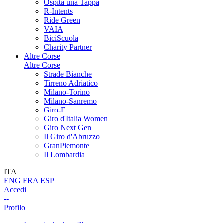
Ospita una Tappa
R-Intents
Ride Green
VAIA
BiciScuola
Charity Partner
Altre Corse
Altre Corse
Strade Bianche
Tirreno Adriatico
Milano-Torino
Milano-Sanremo
Giro-E
Giro d'Italia Women
Giro Next Gen
Il Giro d'Abruzzo
GranPiemonte
Il Lombardia
ITA
ENG
FRA
ESP
Accedi
--
Profilo