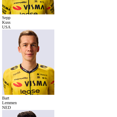
Sepp
Kuss
USA
Bart
Lemmen
NED