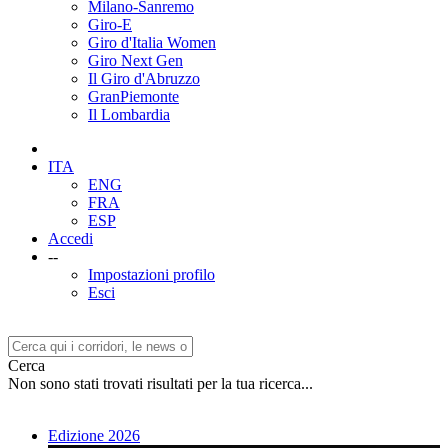
Milano-Sanremo
Giro-E
Giro d'Italia Women
Giro Next Gen
Il Giro d'Abruzzo
GranPiemonte
Il Lombardia
ITA
ENG
FRA
ESP
Accedi
--
Impostazioni profilo
Esci
Cerca
Non sono stati trovati risultati per la tua ricerca...
Edizione 2026