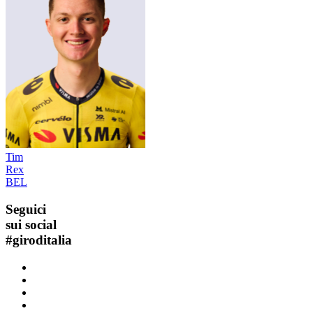
Tim
Rex
BEL
Seguici
sui social
#
giroditalia