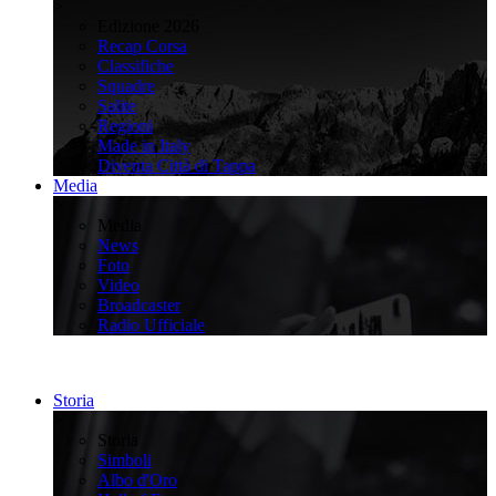
>
Edizione 2026
Recap Corsa
Classifiche
Squadre
Salite
Regioni
Made in Italy
Diventa Città di Tappa
Media
>
Media
News
Foto
Video
Broadcaster
Radio Ufficiale
Storia
>
Storia
Simboli
Albo d'Oro