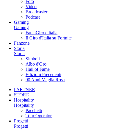
Foto
Video
Broadcaster
Podcast
Gaming
Gaming
FantaGiro d'Italia
Il Giro d'Italia su Fortnite
Fanzone
Storia
Storia
Simboli
Albo d'Oro
Hall of Fame
Edizioni Precedenti
90 Anni Maglia Rosa
PARTNER
STORE
Hospitality
Hospitality
Pacchetti
Tour Operator
Progetti
Progetti