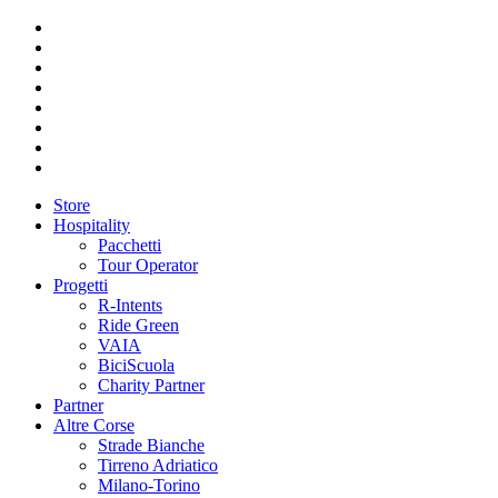
Store
Hospitality
Pacchetti
Tour Operator
Progetti
R-Intents
Ride Green
VAIA
BiciScuola
Charity Partner
Partner
Altre Corse
Strade Bianche
Tirreno Adriatico
Milano-Torino