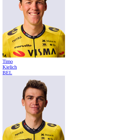
Timo
Kielich
BEL