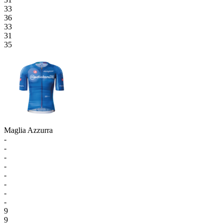
33
36
33
31
35
Maglia Azzurra
-
-
-
-
-
-
-
-
9
9