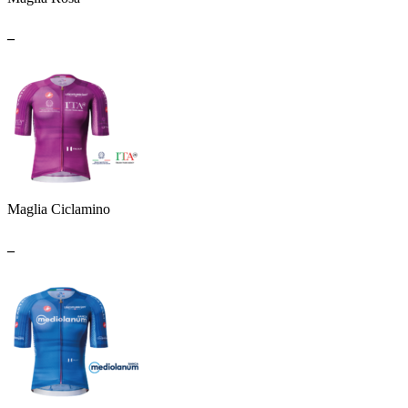
_
Maglia Ciclamino
_