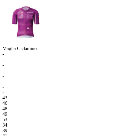
Maglia Ciclamino
-
-
-
-
-
-
-
-
43
46
48
49
53
34
39
31