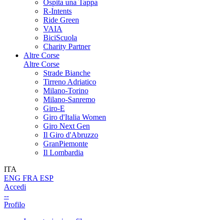
Ospita una Tappa
R-Intents
Ride Green
VAIA
BiciScuola
Charity Partner
Altre Corse
Altre Corse
Strade Bianche
Tirreno Adriatico
Milano-Torino
Milano-Sanremo
Giro-E
Giro d'Italia Women
Giro Next Gen
Il Giro d'Abruzzo
GranPiemonte
Il Lombardia
ITA
ENG
FRA
ESP
Accedi
--
Profilo