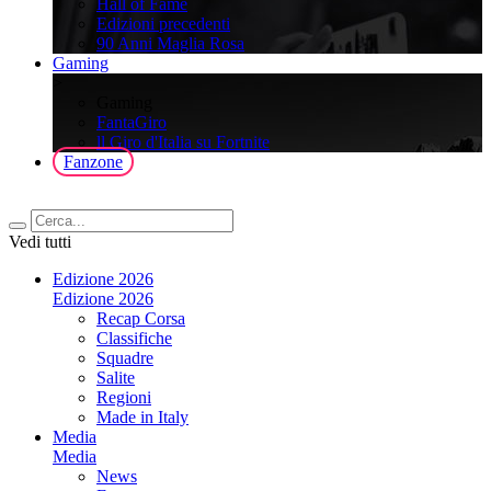
Hall of Fame
Edizioni precedenti
90 Anni Maglia Rosa
Gaming
>
Gaming
FantaGiro
ll Giro d'Italia su Fortnite
Fanzone
Vedi tutti
Edizione 2026
Edizione 2026
Recap Corsa
Classifiche
Squadre
Salite
Regioni
Made in Italy
Media
Media
News