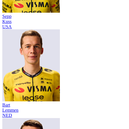
Sepp
Kuss
USA
Bart
Lemmen
NED