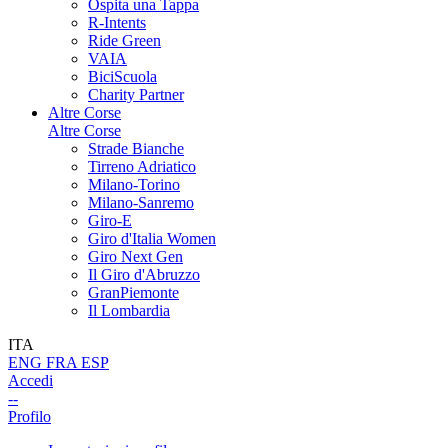
Ospita una Tappa
R-Intents
Ride Green
VAIA
BiciScuola
Charity Partner
Altre Corse
Altre Corse
Strade Bianche
Tirreno Adriatico
Milano-Torino
Milano-Sanremo
Giro-E
Giro d'Italia Women
Giro Next Gen
Il Giro d'Abruzzo
GranPiemonte
Il Lombardia
ITA
ENG
FRA
ESP
Accedi
--
Profilo