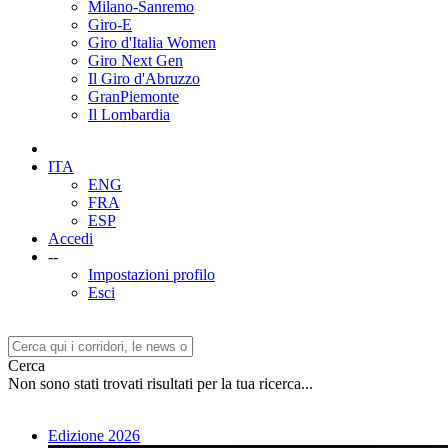
Milano-Sanremo
Giro-E
Giro d'Italia Women
Giro Next Gen
Il Giro d'Abruzzo
GranPiemonte
Il Lombardia
ITA
ENG
FRA
ESP
Accedi
--
Impostazioni profilo
Esci
Cerca
Non sono stati trovati risultati per la tua ricerca...
Edizione 2026