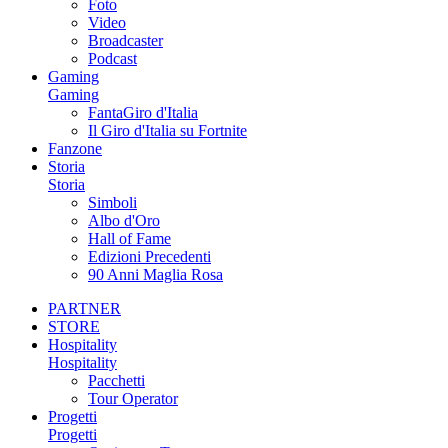
Foto
Video
Broadcaster
Podcast
Gaming
Gaming
FantaGiro d'Italia
Il Giro d'Italia su Fortnite
Fanzone
Storia
Storia
Simboli
Albo d'Oro
Hall of Fame
Edizioni Precedenti
90 Anni Maglia Rosa
PARTNER
STORE
Hospitality
Hospitality
Pacchetti
Tour Operator
Progetti
Progetti