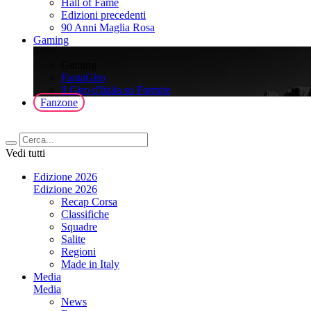
Hall of Fame
Edizioni precedenti
90 Anni Maglia Rosa
Gaming
>
Gaming
FantaGiro
ll Giro d'Italia su Fortnite
Fanzone
Vedi tutti
Edizione 2026
Edizione 2026
Recap Corsa
Classifiche
Squadre
Salite
Regioni
Made in Italy
Media
Media
News