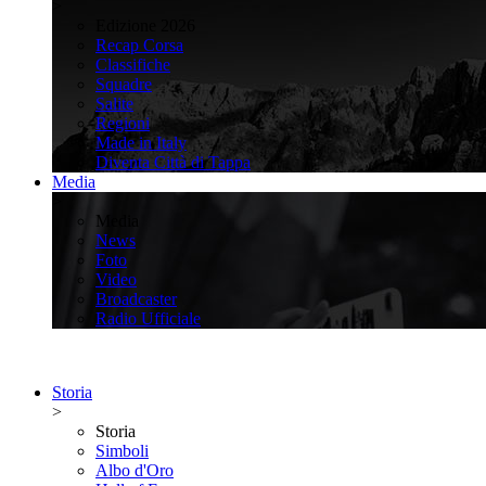
>
Edizione 2026
Recap Corsa
Classifiche
Squadre
Salite
Regioni
Made in Italy
Diventa Città di Tappa
Media
>
Media
News
Foto
Video
Broadcaster
Radio Ufficiale
Storia
>
Storia
Simboli
Albo d'Oro