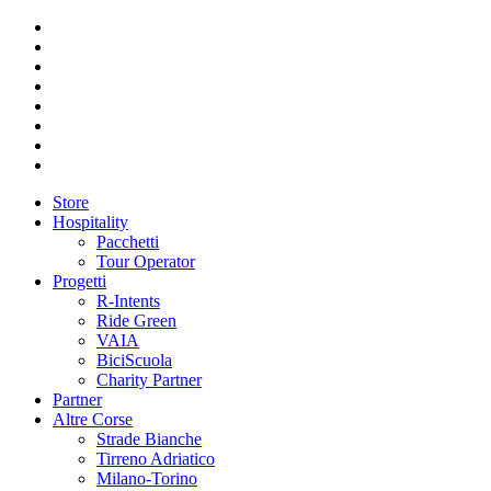
Store
Hospitality
Pacchetti
Tour Operator
Progetti
R-Intents
Ride Green
VAIA
BiciScuola
Charity Partner
Partner
Altre Corse
Strade Bianche
Tirreno Adriatico
Milano-Torino