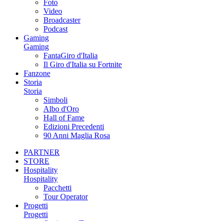
Foto
Video
Broadcaster
Podcast
Gaming
Gaming
FantaGiro d'Italia
Il Giro d'Italia su Fortnite
Fanzone
Storia
Storia
Simboli
Albo d'Oro
Hall of Fame
Edizioni Precedenti
90 Anni Maglia Rosa
PARTNER
STORE
Hospitality
Hospitality
Pacchetti
Tour Operator
Progetti
Progetti