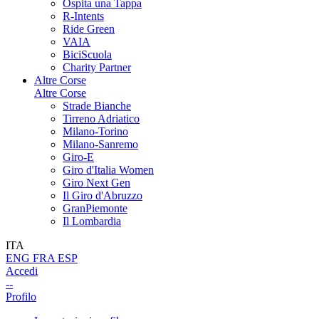
Ospita una Tappa
R-Intents
Ride Green
VAIA
BiciScuola
Charity Partner
Altre Corse
Altre Corse
Strade Bianche
Tirreno Adriatico
Milano-Torino
Milano-Sanremo
Giro-E
Giro d'Italia Women
Giro Next Gen
Il Giro d'Abruzzo
GranPiemonte
Il Lombardia
ITA
ENG
FRA
ESP
Accedi
--
Profilo