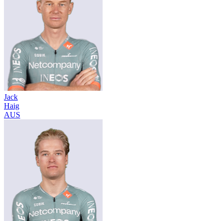
Jack
Haig
AUS