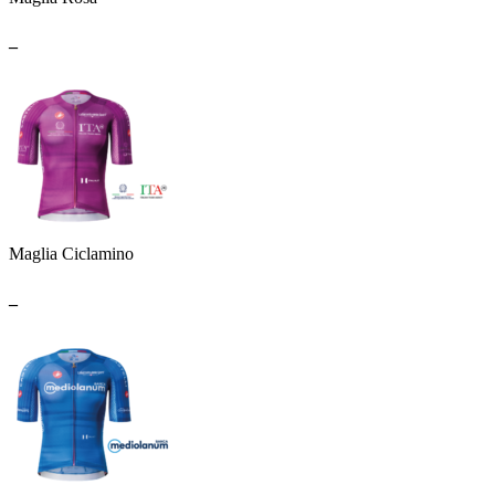
_
Maglia Ciclamino
_