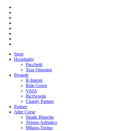
Store
Hospitality
Pacchetti
Tour Operator
Progetti
R-Intents
Ride Green
VAIA
BiciScuola
Charity Partner
Partner
Altre Corse
Strade Bianche
Tirreno Adriatico
Milano-Torino