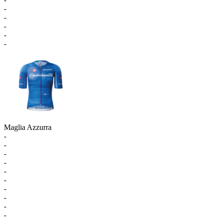
-
-
-
-
-
Maglia Azzurra
-
-
-
-
-
-
-
-
-
-