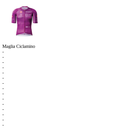
Maglia Ciclamino
-
-
-
-
-
-
-
-
-
-
-
-
-
-
-
-