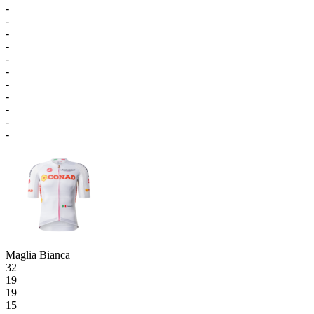
-
-
-
-
-
-
-
-
-
-
-
Maglia Bianca
32
19
19
15