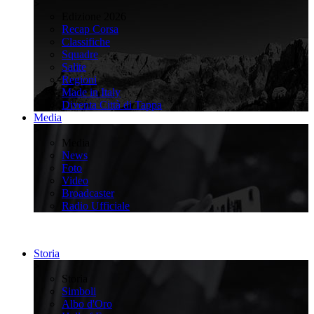
>
Edizione 2026
Recap Corsa
Classifiche
Squadre
Salite
Regioni
Made in Italy
Diventa Città di Tappa
Media
>
Media
News
Foto
Video
Broadcaster
Radio Ufficiale
Storia
>
Storia
Simboli
Albo d'Oro