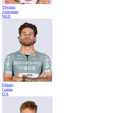
Thymen
Arensman
NED
Filippo
Ganna
ITA