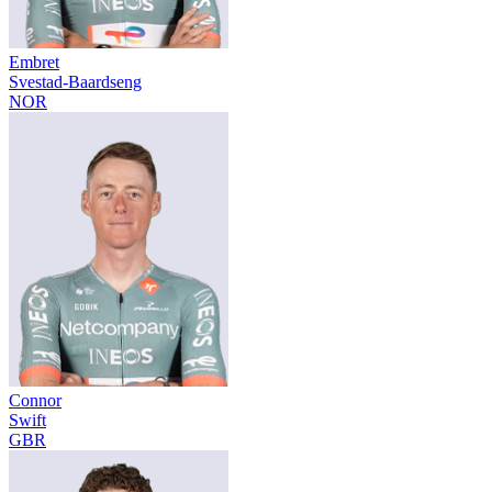
Embret
Svestad-Baardseng
NOR
Connor
Swift
GBR