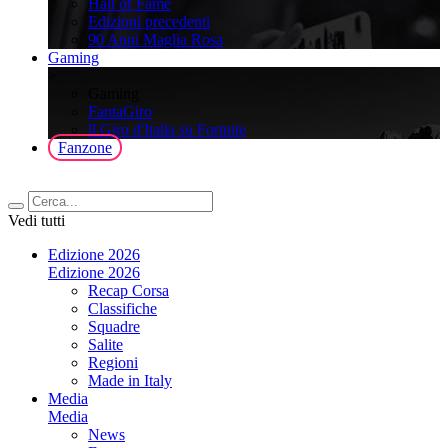
Hall of Fame
Edizioni precedenti
90 Anni Maglia Rosa
Gaming
>
Gaming
FantaGiro
ll Giro d'Italia su Fortnite
Fanzone
Vedi tutti
Edizione 2026
Edizione 2026
Recap Corsa
Classifiche
Squadre
Salite
Regioni
Made in Italy
Media
Media
News