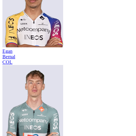
Egan
Bernal
COL