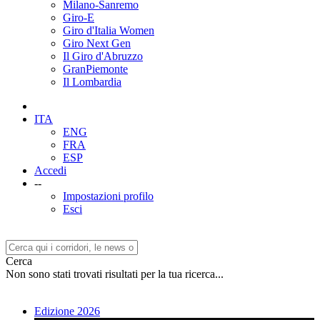
Milano-Sanremo
Giro-E
Giro d'Italia Women
Giro Next Gen
Il Giro d'Abruzzo
GranPiemonte
Il Lombardia
ITA
ENG
FRA
ESP
Accedi
--
Impostazioni profilo
Esci
Cerca
Non sono stati trovati risultati per la tua ricerca...
Edizione 2026