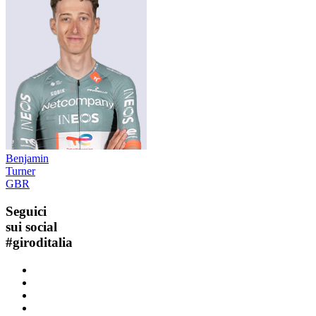
Benjamin
Turner
GBR
Seguici
sui social
#
giroditalia