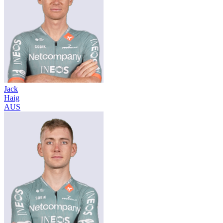
Jack
Haig
AUS