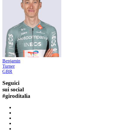
Benjamin
Turner
GBR
Seguici
sui social
#
giroditalia