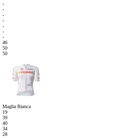
-
-
-
-
-
-
-
46
50
50
Maglia Bianca
19
39
40
34
28