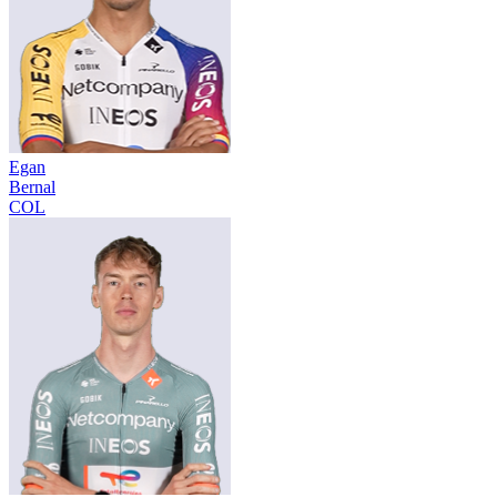
Egan
Bernal
COL