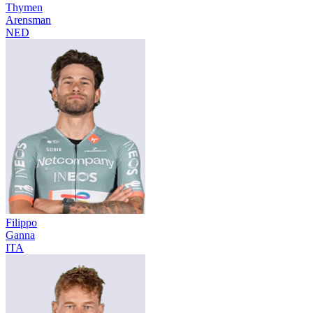
Thymen
Arensman
NED
Filippo
Ganna
ITA