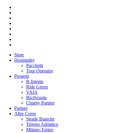
Store
Hospitality
Pacchetti
Tour Operator
Progetti
R-Intents
Ride Green
VAIA
BiciScuola
Charity Partner
Partner
Altre Corse
Strade Bianche
Tirreno Adriatico
Milano-Torino