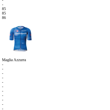
-
85
85
86
Maglia Azzurra
-
-
-
-
-
-
-
-
-
-
-