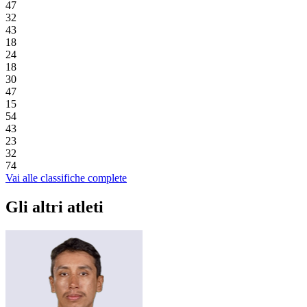
47
32
43
18
24
18
30
47
15
54
43
23
32
74
Vai alle classifiche complete
Gli altri atleti