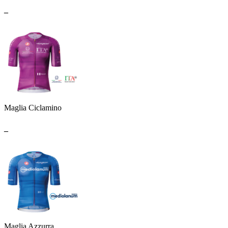
_
Maglia Ciclamino
_
Maglia Azzurra