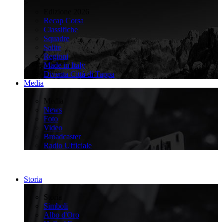
>
Edizione 2026
Recap Corsa
Classifiche
Squadre
Salite
Regioni
Made in Italy
Diventa Città di Tappa
Media
>
Media
News
Foto
Video
Broadcaster
Radio Ufficiale
Storia
>
Storia
Simboli
Albo d'Oro