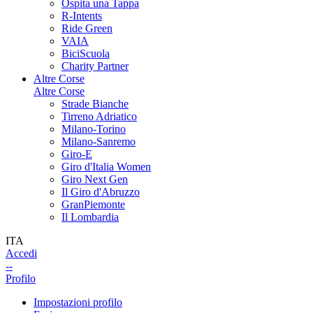
Ospita una Tappa
R-Intents
Ride Green
VAIA
BiciScuola
Charity Partner
Altre Corse
Altre Corse
Strade Bianche
Tirreno Adriatico
Milano-Torino
Milano-Sanremo
Giro-E
Giro d'Italia Women
Giro Next Gen
Il Giro d'Abruzzo
GranPiemonte
Il Lombardia
ITA
Accedi
--
Profilo
Impostazioni profilo