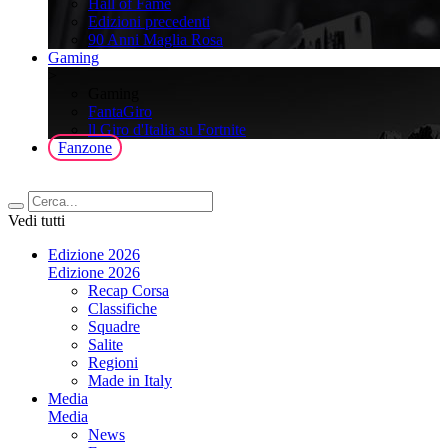
Hall of Fame
Edizioni precedenti
90 Anni Maglia Rosa
Gaming
>
Gaming
FantaGiro
ll Giro d'Italia su Fortnite
Fanzone
Vedi tutti
Edizione 2026
Edizione 2026
Recap Corsa
Classifiche
Squadre
Salite
Regioni
Made in Italy
Media
Media
News