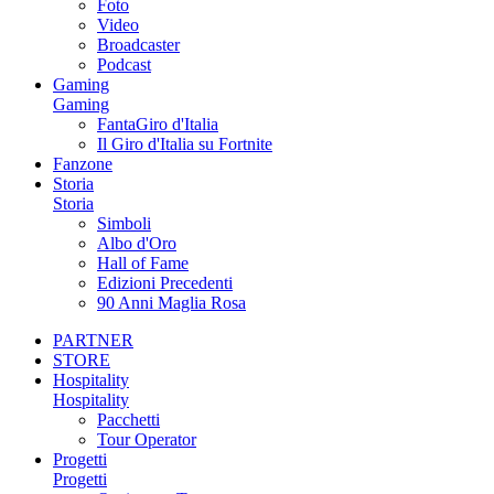
Foto
Video
Broadcaster
Podcast
Gaming
Gaming
FantaGiro d'Italia
Il Giro d'Italia su Fortnite
Fanzone
Storia
Storia
Simboli
Albo d'Oro
Hall of Fame
Edizioni Precedenti
90 Anni Maglia Rosa
PARTNER
STORE
Hospitality
Hospitality
Pacchetti
Tour Operator
Progetti
Progetti