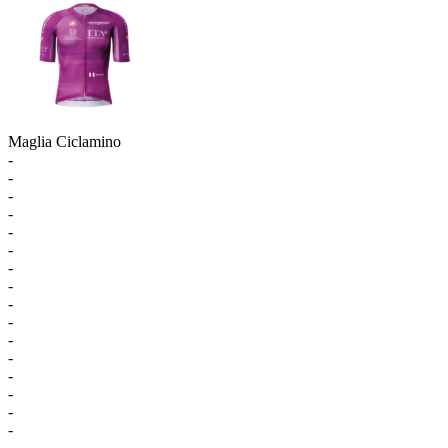
Maglia Ciclamino
-
-
-
-
-
-
-
-
-
-
-
-
-
-
-
-
-