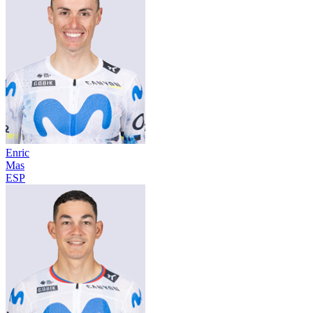
Enric
Mas
ESP