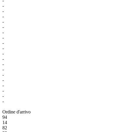
-
-
-
-
-
-
-
-
-
-
-
-
-
-
-
-
-
-
-
-
Ordine d'arrivo
94
14
82