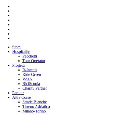
Store
Hospitality
Pacchetti
Tour Operator
Progetti
R-Intents
Ride Green
VAIA
BiciScuola
Charity Partner
Partner
Altre Corse
Strade Bianche
Tirreno Adriatico
Milano-Torino