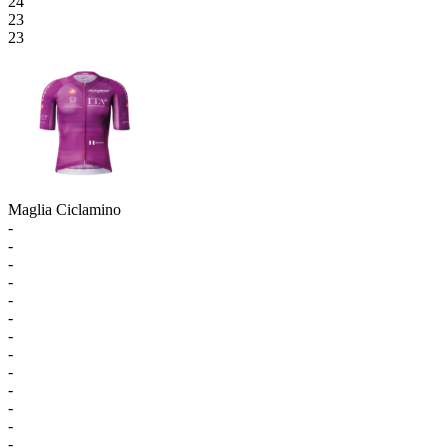
24
23
23
Maglia Ciclamino
-
-
-
-
-
-
-
-
-
-
-
-
-