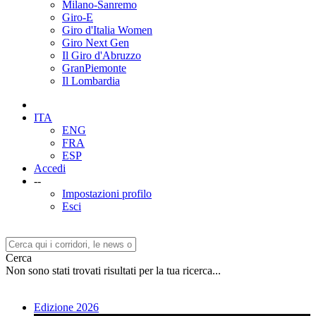
Milano-Sanremo
Giro-E
Giro d'Italia Women
Giro Next Gen
Il Giro d'Abruzzo
GranPiemonte
Il Lombardia
ITA
ENG
FRA
ESP
Accedi
--
Impostazioni profilo
Esci
Cerca
Non sono stati trovati risultati per la tua ricerca...
Edizione 2026