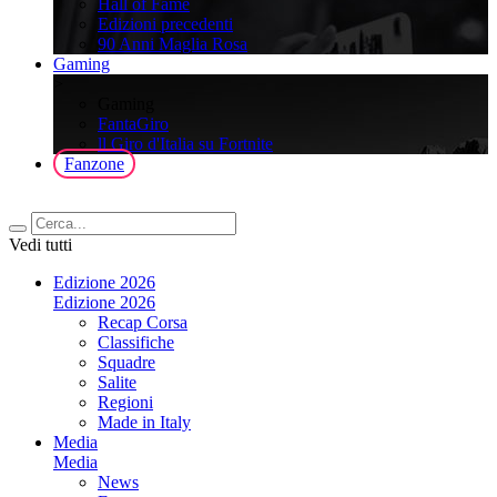
Hall of Fame
Edizioni precedenti
90 Anni Maglia Rosa
Gaming
>
Gaming
FantaGiro
ll Giro d'Italia su Fortnite
Fanzone
Vedi tutti
Edizione 2026
Edizione 2026
Recap Corsa
Classifiche
Squadre
Salite
Regioni
Made in Italy
Media
Media
News