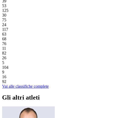
39
53
125
30
75
24
117
63
68
76
11
82
26
5
104
9
16
92
Vai alle classifiche complete
Gli altri atleti