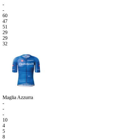
-
-
60
47
51
29
29
32
Maglia Azzurra
-
-
-
10
4
5
8