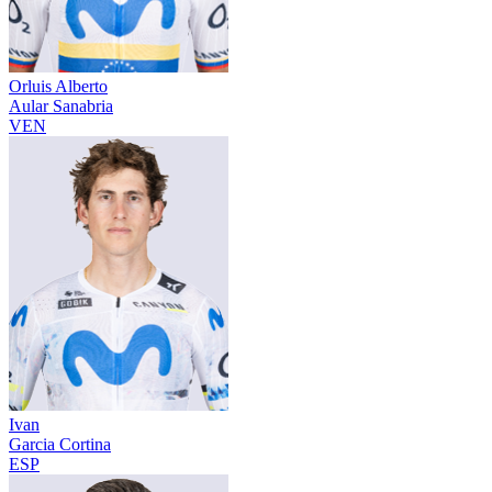
Orluis Alberto
Aular Sanabria
VEN
Ivan
Garcia Cortina
ESP