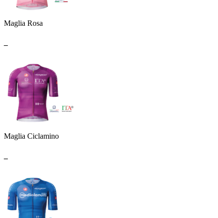
Maglia Rosa
_
Maglia Ciclamino
_