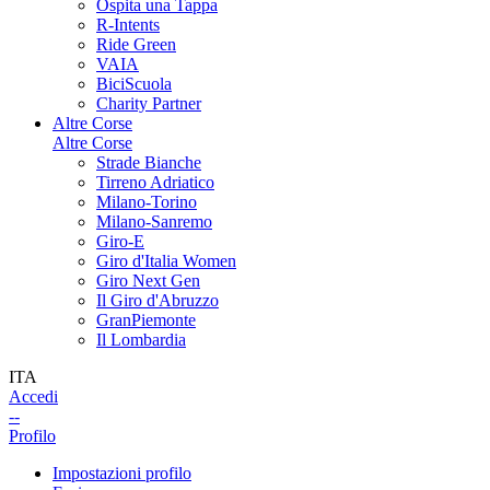
Ospita una Tappa
R-Intents
Ride Green
VAIA
BiciScuola
Charity Partner
Altre Corse
Altre Corse
Strade Bianche
Tirreno Adriatico
Milano-Torino
Milano-Sanremo
Giro-E
Giro d'Italia Women
Giro Next Gen
Il Giro d'Abruzzo
GranPiemonte
Il Lombardia
ITA
Accedi
--
Profilo
Impostazioni profilo