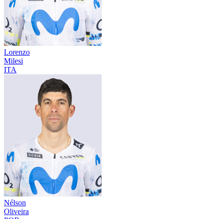
Lorenzo
Milesi
ITA
Nélson
Oliveira