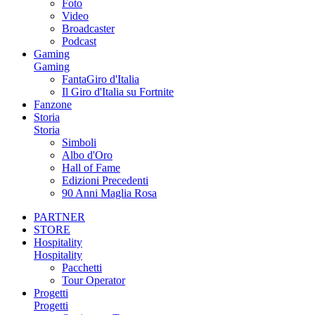
Foto
Video
Broadcaster
Podcast
Gaming
Gaming
FantaGiro d'Italia
Il Giro d'Italia su Fortnite
Fanzone
Storia
Storia
Simboli
Albo d'Oro
Hall of Fame
Edizioni Precedenti
90 Anni Maglia Rosa
PARTNER
STORE
Hospitality
Hospitality
Pacchetti
Tour Operator
Progetti
Progetti