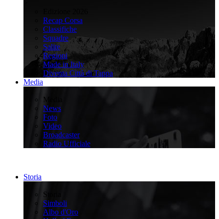
>
Edizione 2026
Recap Corsa
Classifiche
Squadre
Salite
Regioni
Made in Italy
Diventa Città di Tappa
Media
>
Media
News
Foto
Video
Broadcaster
Radio Ufficiale
Storia
>
Storia
Simboli
Albo d'Oro