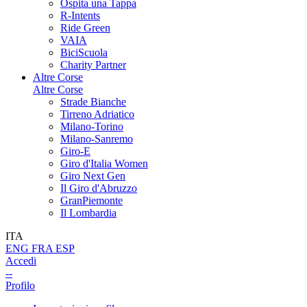
Ospita una Tappa
R-Intents
Ride Green
VAIA
BiciScuola
Charity Partner
Altre Corse
Altre Corse
Strade Bianche
Tirreno Adriatico
Milano-Torino
Milano-Sanremo
Giro-E
Giro d'Italia Women
Giro Next Gen
Il Giro d'Abruzzo
GranPiemonte
Il Lombardia
ITA
ENG
FRA
ESP
Accedi
--
Profilo