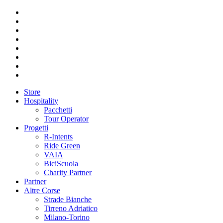
Store
Hospitality
Pacchetti
Tour Operator
Progetti
R-Intents
Ride Green
VAIA
BiciScuola
Charity Partner
Partner
Altre Corse
Strade Bianche
Tirreno Adriatico
Milano-Torino