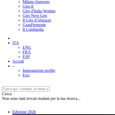
Milano-Sanremo
Giro-E
Giro d'Italia Women
Giro Next Gen
Il Giro d'Abruzzo
GranPiemonte
Il Lombardia
ITA
ENG
FRA
ESP
Accedi
--
Impostazioni profilo
Esci
Cerca
Non sono stati trovati risultati per la tua ricerca...
Edizione 2026