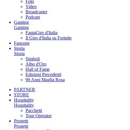
Foto
Video
Broadcaster
Podcast
Gaming
Gaming
FantaGiro d'Italia
Il Giro d'Italia su Fortnite
Fanzone
Storia
Storia
Simboli
Albo d'Oro
Hall of Fame
Edizioni Precedenti
90 Anni Maglia Rosa
PARTNER
STORE
Hospitality
Hospitality
Pacchetti
Tour Operator
Progetti
Progetti