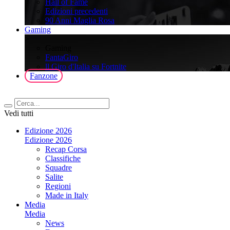
Hall of Fame
Edizioni precedenti
90 Anni Maglia Rosa
Gaming
>
Gaming
FantaGiro
ll Giro d'Italia su Fortnite
Fanzone
Vedi tutti
Edizione 2026
Edizione 2026
Recap Corsa
Classifiche
Squadre
Salite
Regioni
Made in Italy
Media
Media
News