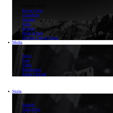
>
Edizione 2026
Recap Corsa
Classifiche
Squadre
Salite
Regioni
Made in Italy
Diventa Città di Tappa
Media
>
Media
News
Foto
Video
Broadcaster
Radio Ufficiale
Storia
>
Storia
Simboli
Albo d'Oro