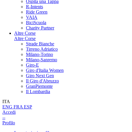
Ospita una Tappa
R-Intents
Ride Green
VAIA
BiciScuola
Charity Partner
Altre Corse
Altre Corse
Strade Bianche
Tirreno Adriatico
Milano-Torino
Milano-Sanremo
Giro-E
Giro d'Italia Women
Giro Next Gen
Il Giro d'Abruzzo
GranPiemonte
Il Lombardia
ITA
ENG
FRA
ESP
Accedi
--
Profilo