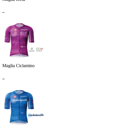
_
Maglia Ciclamino
_