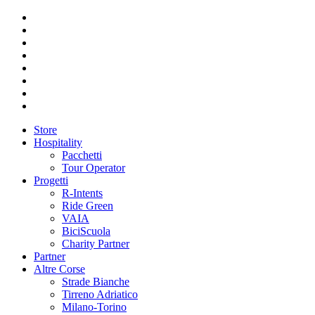
Store
Hospitality
Pacchetti
Tour Operator
Progetti
R-Intents
Ride Green
VAIA
BiciScuola
Charity Partner
Partner
Altre Corse
Strade Bianche
Tirreno Adriatico
Milano-Torino