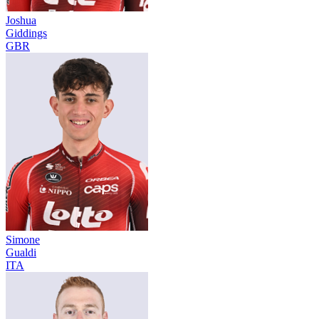
Joshua
Giddings
GBR
Simone
Gualdi
ITA