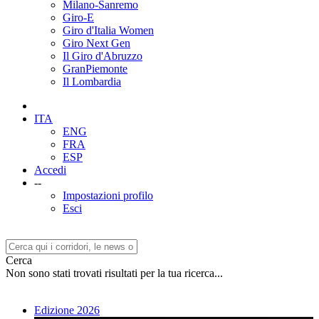
Milano-Sanremo
Giro-E
Giro d'Italia Women
Giro Next Gen
Il Giro d'Abruzzo
GranPiemonte
Il Lombardia
ITA
ENG
FRA
ESP
Accedi
--
Impostazioni profilo
Esci
Cerca
Non sono stati trovati risultati per la tua ricerca...
Edizione 2026