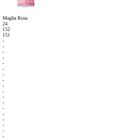
Maglia Rosa
24
152
151
-
-
-
-
-
-
-
-
-
-
-
-
-
-
-
-
-
-