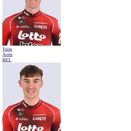
Toon
Aerts
BEL