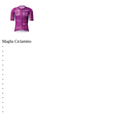
Maglia Ciclamino
-
-
-
-
-
-
-
-
-
-
-
-
-
-
-
-