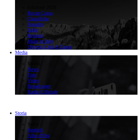
>
Edizione 2026
Recap Corsa
Classifiche
Squadre
Salite
Regioni
Made in Italy
Diventa Città di Tappa
Media
>
Media
News
Foto
Video
Broadcaster
Radio Ufficiale
Storia
>
Storia
Simboli
Albo d'Oro