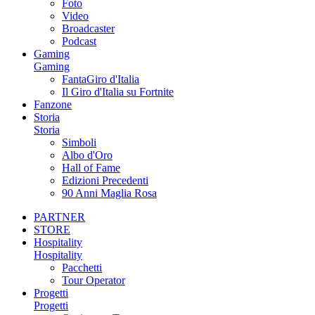
Foto
Video
Broadcaster
Podcast
Gaming
Gaming
FantaGiro d'Italia
Il Giro d'Italia su Fortnite
Fanzone
Storia
Storia
Simboli
Albo d'Oro
Hall of Fame
Edizioni Precedenti
90 Anni Maglia Rosa
PARTNER
STORE
Hospitality
Hospitality
Pacchetti
Tour Operator
Progetti
Progetti