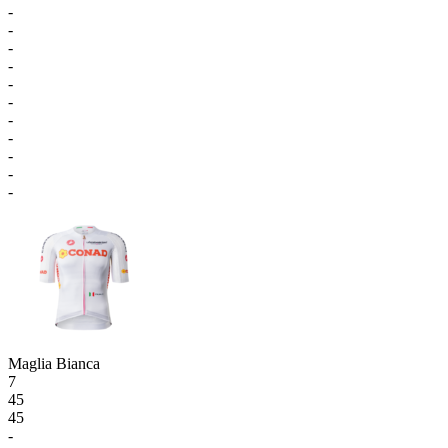
-
-
-
-
-
-
-
-
-
-
-
Maglia Bianca
7
45
45
-