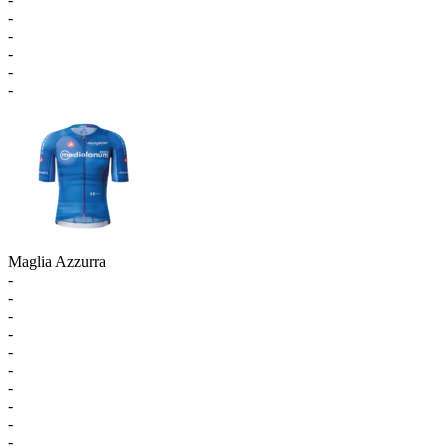
-
-
-
-
-
Maglia Azzurra
-
-
-
-
-
-
-
-
-
-