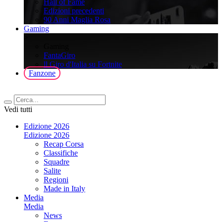
Hall of Fame
Edizioni precedenti
90 Anni Maglia Rosa
Gaming
>
Gaming
FantaGiro
ll Giro d'Italia su Fortnite
Fanzone
Vedi tutti
Edizione 2026
Edizione 2026
Recap Corsa
Classifiche
Squadre
Salite
Regioni
Made in Italy
Media
Media
News