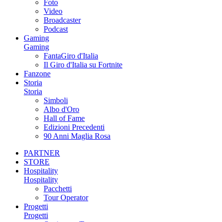
Foto
Video
Broadcaster
Podcast
Gaming
Gaming
FantaGiro d'Italia
Il Giro d'Italia su Fortnite
Fanzone
Storia
Storia
Simboli
Albo d'Oro
Hall of Fame
Edizioni Precedenti
90 Anni Maglia Rosa
PARTNER
STORE
Hospitality
Hospitality
Pacchetti
Tour Operator
Progetti
Progetti