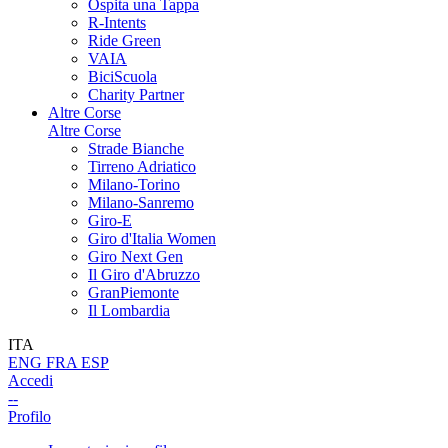
Ospita una Tappa
R-Intents
Ride Green
VAIA
BiciScuola
Charity Partner
Altre Corse
Altre Corse
Strade Bianche
Tirreno Adriatico
Milano-Torino
Milano-Sanremo
Giro-E
Giro d'Italia Women
Giro Next Gen
Il Giro d'Abruzzo
GranPiemonte
Il Lombardia
ITA
ENG
FRA
ESP
Accedi
--
Profilo