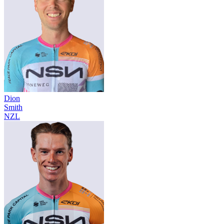
Dion
Smith
NZL