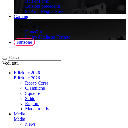
Hall of Fame
Edizioni precedenti
90 Anni Maglia Rosa
Gaming
>
Gaming
FantaGiro
ll Giro d'Italia su Fortnite
Fanzone
Vedi tutti
Edizione 2026
Edizione 2026
Recap Corsa
Classifiche
Squadre
Salite
Regioni
Made in Italy
Media
Media
News