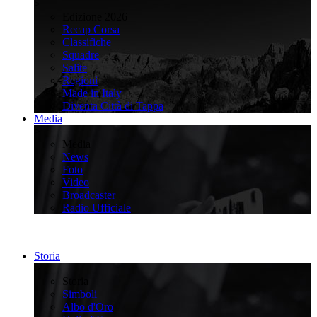
>
Edizione 2026
Recap Corsa
Classifiche
Squadre
Salite
Regioni
Made in Italy
Diventa Città di Tappa
Media
>
Media
News
Foto
Video
Broadcaster
Radio Ufficiale
Storia
>
Storia
Simboli
Albo d'Oro