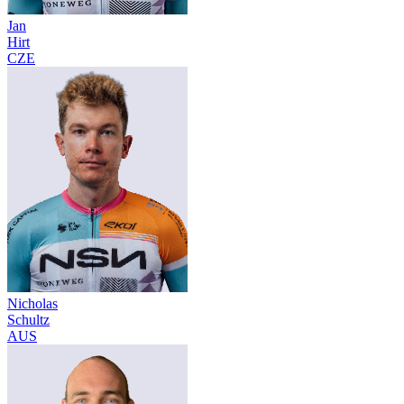
Jan
Hirt
CZE
Nicholas
Schultz
AUS