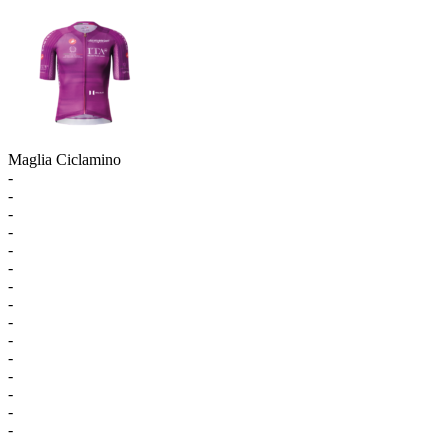
Maglia Ciclamino
-
-
-
-
-
-
-
-
-
-
-
-
-
-
-
-