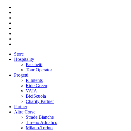
Store
Hospitality
Pacchetti
Tour Operator
Progetti
R-Intents
Ride Green
VAIA
BiciScuola
Charity Partner
Partner
Altre Corse
Strade Bianche
Tirreno Adriatico
Milano-Torino