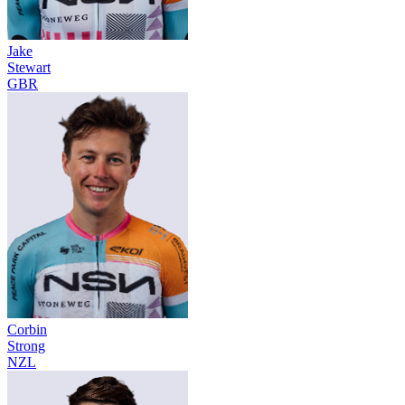
Jake
Stewart
GBR
Corbin
Strong
NZL