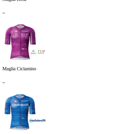
_
Maglia Ciclamino
_