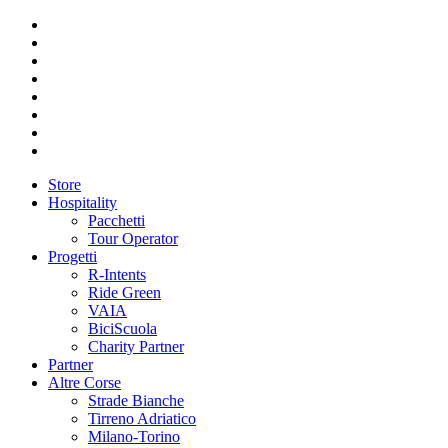
Store
Hospitality
Pacchetti
Tour Operator
Progetti
R-Intents
Ride Green
VAIA
BiciScuola
Charity Partner
Partner
Altre Corse
Strade Bianche
Tirreno Adriatico
Milano-Torino