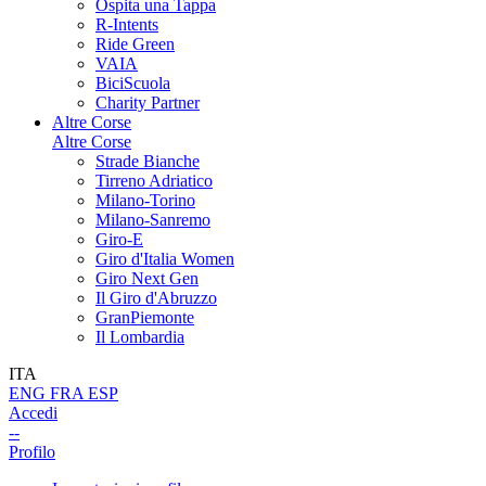
Ospita una Tappa
R-Intents
Ride Green
VAIA
BiciScuola
Charity Partner
Altre Corse
Altre Corse
Strade Bianche
Tirreno Adriatico
Milano-Torino
Milano-Sanremo
Giro-E
Giro d'Italia Women
Giro Next Gen
Il Giro d'Abruzzo
GranPiemonte
Il Lombardia
ITA
ENG
FRA
ESP
Accedi
--
Profilo