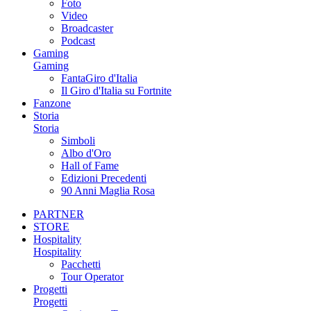
Foto
Video
Broadcaster
Podcast
Gaming
Gaming
FantaGiro d'Italia
Il Giro d'Italia su Fortnite
Fanzone
Storia
Storia
Simboli
Albo d'Oro
Hall of Fame
Edizioni Precedenti
90 Anni Maglia Rosa
PARTNER
STORE
Hospitality
Hospitality
Pacchetti
Tour Operator
Progetti
Progetti