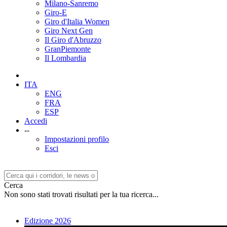
Milano-Sanremo
Giro-E
Giro d'Italia Women
Giro Next Gen
Il Giro d'Abruzzo
GranPiemonte
Il Lombardia
ITA
ENG
FRA
ESP
Accedi
--
Impostazioni profilo
Esci
Cerca
Non sono stati trovati risultati per la tua ricerca...
Edizione 2026