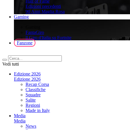
Hall of Fame
Edizioni precedenti
90 Anni Maglia Rosa
Gaming
>
Gaming
FantaGiro
ll Giro d'Italia su Fortnite
Fanzone
Vedi tutti
Edizione 2026
Edizione 2026
Recap Corsa
Classifiche
Squadre
Salite
Regioni
Made in Italy
Media
Media
News