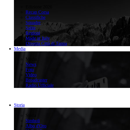
>
Edizione 2026
Recap Corsa
Classifiche
Squadre
Salite
Regioni
Made in Italy
Diventa Città di Tappa
Media
>
Media
News
Foto
Video
Broadcaster
Radio Ufficiale
Storia
>
Storia
Simboli
Albo d'Oro