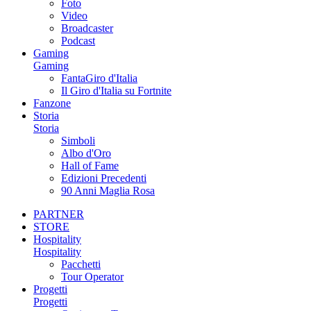
Foto
Video
Broadcaster
Podcast
Gaming
Gaming
FantaGiro d'Italia
Il Giro d'Italia su Fortnite
Fanzone
Storia
Storia
Simboli
Albo d'Oro
Hall of Fame
Edizioni Precedenti
90 Anni Maglia Rosa
PARTNER
STORE
Hospitality
Hospitality
Pacchetti
Tour Operator
Progetti
Progetti