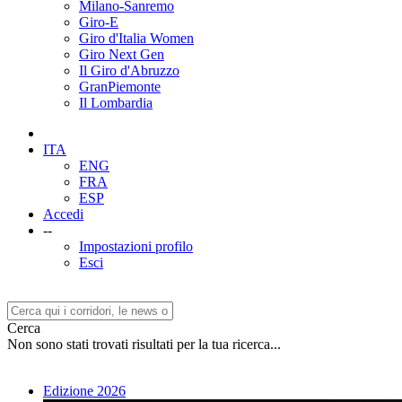
Milano-Sanremo
Giro-E
Giro d'Italia Women
Giro Next Gen
Il Giro d'Abruzzo
GranPiemonte
Il Lombardia
ITA
ENG
FRA
ESP
Accedi
--
Impostazioni profilo
Esci
Cerca
Non sono stati trovati risultati per la tua ricerca...
Edizione 2026