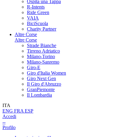
Ospita una Tappa
R-Intents
Ride Green
VAIA
BiciScuola
Charity Partner
Altre Corse
Altre Corse
Strade Bianche
Tirreno Adriatico
Milano-Torino
Milano-Sanremo
Giro-E
Giro d'Italia Women
Giro Next Gen
Il Giro d'Abruzzo
GranPiemonte
Il Lombardia
ITA
ENG
FRA
ESP
Accedi
--
Profilo