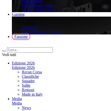
Hall of Fame
Edizioni precedenti
90 Anni Maglia Rosa
Gaming
>
Gaming
FantaGiro
ll Giro d'Italia su Fortnite
Fanzone
Vedi tutti
Edizione 2026
Edizione 2026
Recap Corsa
Classifiche
Squadre
Salite
Regioni
Made in Italy
Media
Media
News