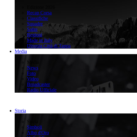
>
Edizione 2026
Recap Corsa
Classifiche
Squadre
Salite
Regioni
Made in Italy
Diventa Città di Tappa
Media
>
Media
News
Foto
Video
Broadcaster
Radio Ufficiale
Storia
>
Storia
Simboli
Albo d'Oro