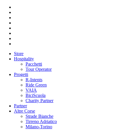
Store
Hospitality
Pacchetti
Tour Operator
Progetti
R-Intents
Ride Green
VAIA
BiciScuola
Charity Partner
Partner
Altre Corse
Strade Bianche
Tirreno Adriatico
Milano-Torino