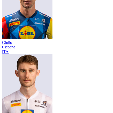
Giulio
Ciccone
ITA