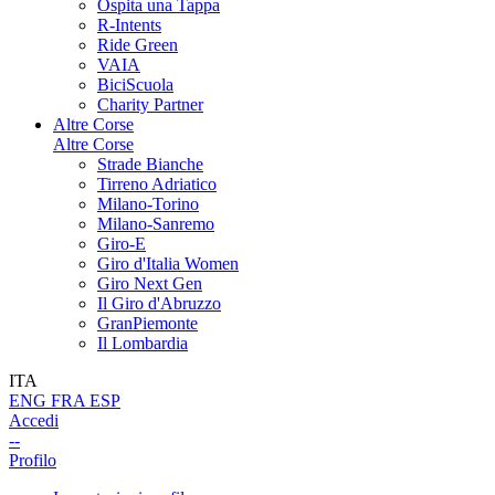
Ospita una Tappa
R-Intents
Ride Green
VAIA
BiciScuola
Charity Partner
Altre Corse
Altre Corse
Strade Bianche
Tirreno Adriatico
Milano-Torino
Milano-Sanremo
Giro-E
Giro d'Italia Women
Giro Next Gen
Il Giro d'Abruzzo
GranPiemonte
Il Lombardia
ITA
ENG
FRA
ESP
Accedi
--
Profilo