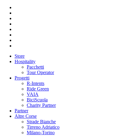
Store
Hospitality
Pacchetti
Tour Operator
Progetti
R-Intents
Ride Green
VAIA
BiciScuola
Charity Partner
Partner
Altre Corse
Strade Bianche
Tirreno Adriatico
Milano-Torino