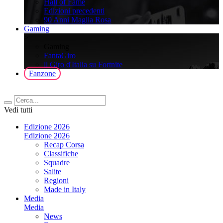
Hall of Fame
Edizioni precedenti
90 Anni Maglia Rosa
Gaming
>
Gaming
FantaGiro
ll Giro d'Italia su Fortnite
Fanzone
Vedi tutti
Edizione 2026
Edizione 2026
Recap Corsa
Classifiche
Squadre
Salite
Regioni
Made in Italy
Media
Media
News