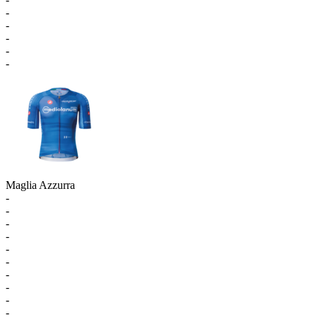
-
-
-
-
-
Maglia Azzurra
-
-
-
-
-
-
-
-
-
-