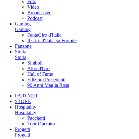
Foto
Video
Broadcaster
Podcast
Gaming
Gaming
FantaGiro d'Italia
Il Giro d'Italia su Fortnite
Fanzone
Storia
Storia
Simboli
Albo d'Oro
Hall of Fame
Edizioni Precedenti
90 Anni Maglia Rosa
PARTNER
STORE
Hospitality
Hospitality
Pacchetti
Tour Operator
Progetti
Progetti