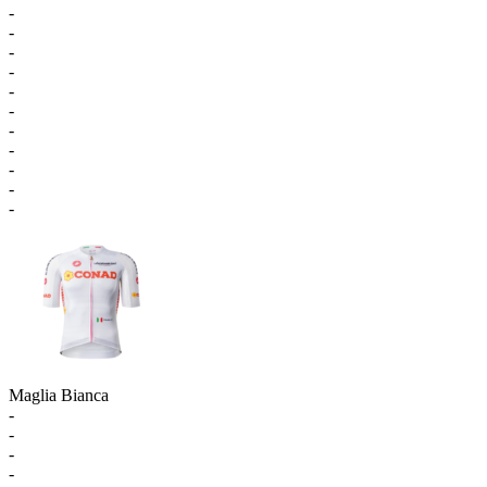
-
-
-
-
-
-
-
-
-
-
-
Maglia Bianca
-
-
-
-