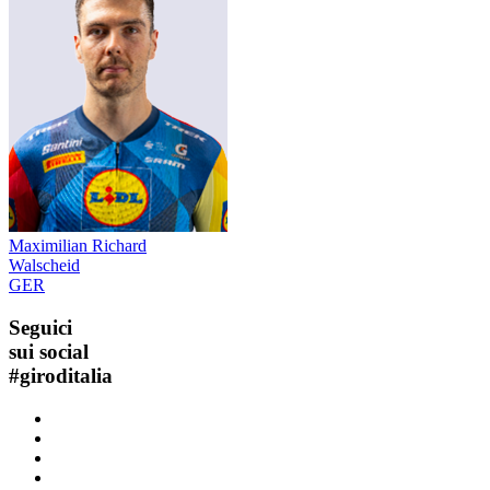
Maximilian Richard
Walscheid
GER
Seguici
sui social
#
giroditalia