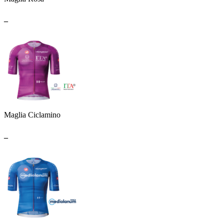
_
Maglia Ciclamino
_