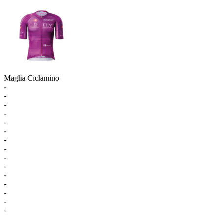
Maglia Ciclamino
-
-
-
-
-
-
-
-
-
-
-
-
-
-
-
-