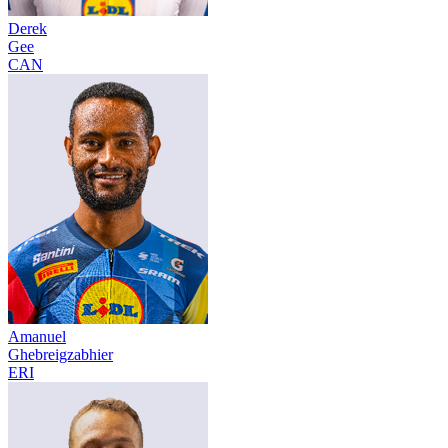
Derek
Gee
CAN
Amanuel
Ghebreigzabhier
ERI