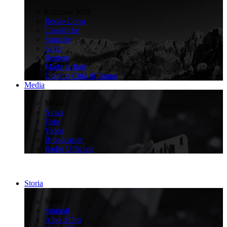
>
Edizione 2026
Recap Corsa
Classifiche
Squadre
Salite
Regioni
Made in Italy
Diventa Città di Tappa
Media
>
Media
News
Foto
Video
Broadcaster
Radio Ufficiale
Storia
>
Storia
Simboli
Albo d'Oro