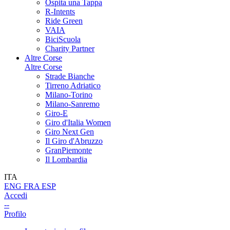
Ospita una Tappa
R-Intents
Ride Green
VAIA
BiciScuola
Charity Partner
Altre Corse
Altre Corse
Strade Bianche
Tirreno Adriatico
Milano-Torino
Milano-Sanremo
Giro-E
Giro d'Italia Women
Giro Next Gen
Il Giro d'Abruzzo
GranPiemonte
Il Lombardia
ITA
ENG
FRA
ESP
Accedi
--
Profilo