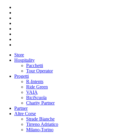
Store
Hospitality
Pacchetti
Tour Operator
Progetti
R-Intents
Ride Green
VAIA
BiciScuola
Charity Partner
Partner
Altre Corse
Strade Bianche
Tirreno Adriatico
Milano-Torino