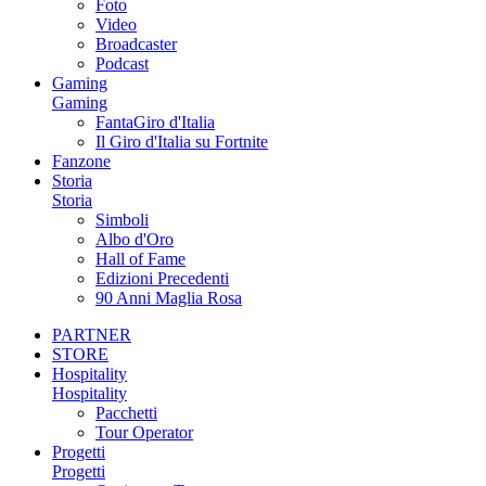
Foto
Video
Broadcaster
Podcast
Gaming
Gaming
FantaGiro d'Italia
Il Giro d'Italia su Fortnite
Fanzone
Storia
Storia
Simboli
Albo d'Oro
Hall of Fame
Edizioni Precedenti
90 Anni Maglia Rosa
PARTNER
STORE
Hospitality
Hospitality
Pacchetti
Tour Operator
Progetti
Progetti