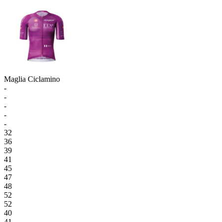
Maglia Ciclamino
-
-
-
-
-
32
36
39
41
45
47
48
52
52
40
41