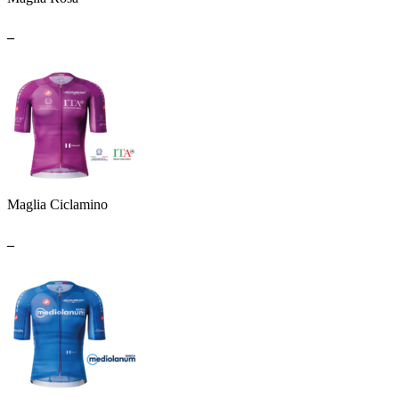
_
Maglia Ciclamino
_