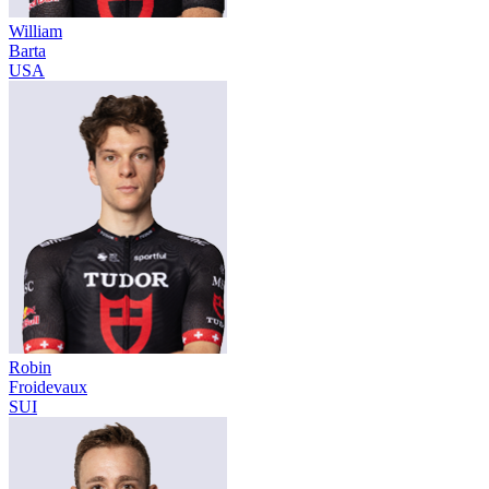
William
Barta
USA
Robin
Froidevaux
SUI