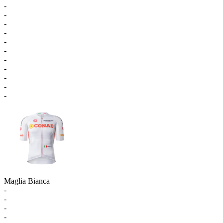
-
-
-
-
-
-
-
-
-
-
-
Maglia Bianca
-
-
-
-