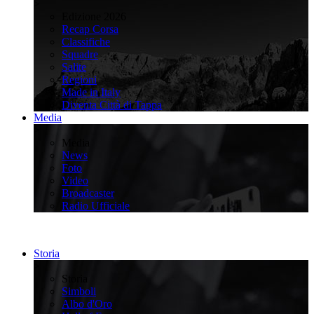
>
Edizione 2026
Recap Corsa
Classifiche
Squadre
Salite
Regioni
Made in Italy
Diventa Città di Tappa
Media
>
Media
News
Foto
Video
Broadcaster
Radio Ufficiale
Storia
>
Storia
Simboli
Albo d'Oro