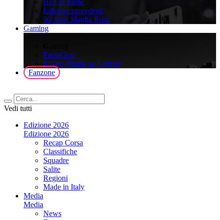
Hall of Fame
Edizioni precedenti
90 Anni Maglia Rosa
Gaming
>
Gaming
FantaGiro
ll Giro d'Italia su Fortnite
Fanzone
Vedi tutti
Edizione 2026
Edizione 2026
Recap Corsa
Classifiche
Squadre
Salite
Regioni
Made in Italy
Media
Media
News