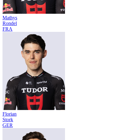
Mathys
Rondel
FRA
Florian
Stork
GER