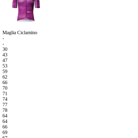
Maglia Ciclamino
-
-
30
43
47
53
59
62
66
70
71
74
77
78
64
64
66
69
67