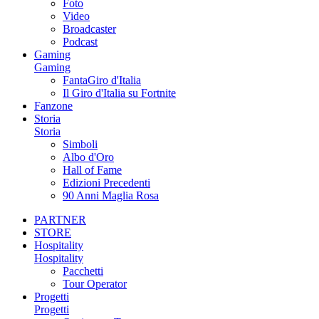
Foto
Video
Broadcaster
Podcast
Gaming
Gaming
FantaGiro d'Italia
Il Giro d'Italia su Fortnite
Fanzone
Storia
Storia
Simboli
Albo d'Oro
Hall of Fame
Edizioni Precedenti
90 Anni Maglia Rosa
PARTNER
STORE
Hospitality
Hospitality
Pacchetti
Tour Operator
Progetti
Progetti