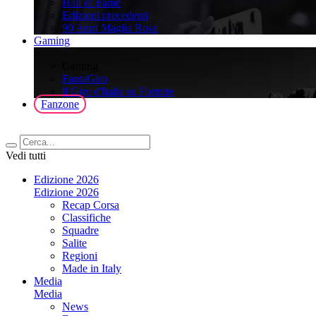
Hall of Fame
Edizioni precedenti
90 Anni Maglia Rosa
Gaming
>
Gaming
FantaGiro
ll Giro d'Italia su Fortnite
Fanzone
Vedi tutti
Edizione 2026
Edizione 2026
Recap Corsa
Classifiche
Squadre
Salite
Regioni
Made in Italy
Media
Media
News