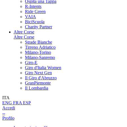
Ospita una Tappa
R-Intents
Ride Green
VAIA
BiciScuola
Charity Partner
Altre Corse
Altre Corse
Strade Bianche
Tirreno Adriatico
Milano-Torino
Milano-Sanremo
Giro-E
Giro d'Italia Women
Giro Next Gen
Il Giro d'Abruzzo
GranPiemonte
Il Lombardia
ITA
ENG
FRA
ESP
Accedi
--
Profilo