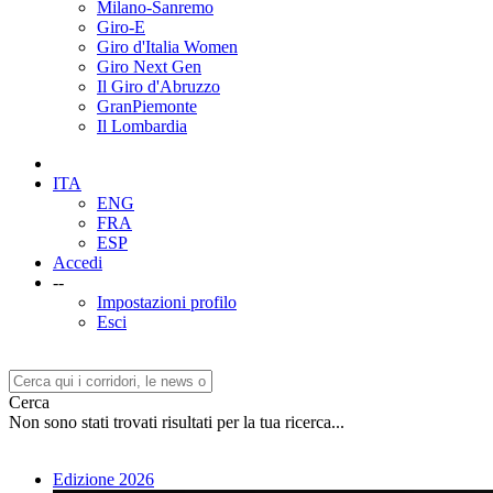
Milano-Sanremo
Giro-E
Giro d'Italia Women
Giro Next Gen
Il Giro d'Abruzzo
GranPiemonte
Il Lombardia
ITA
ENG
FRA
ESP
Accedi
--
Impostazioni profilo
Esci
Cerca
Non sono stati trovati risultati per la tua ricerca...
Edizione 2026