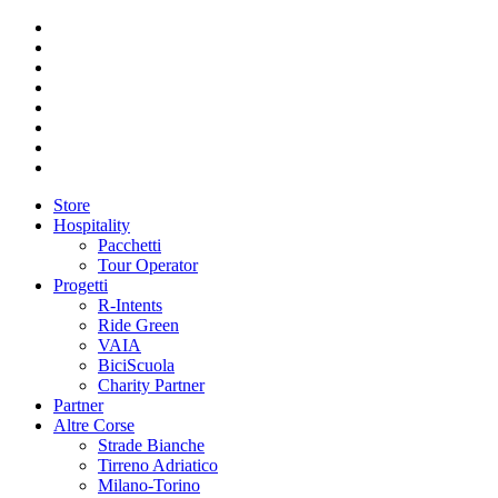
Store
Hospitality
Pacchetti
Tour Operator
Progetti
R-Intents
Ride Green
VAIA
BiciScuola
Charity Partner
Partner
Altre Corse
Strade Bianche
Tirreno Adriatico
Milano-Torino