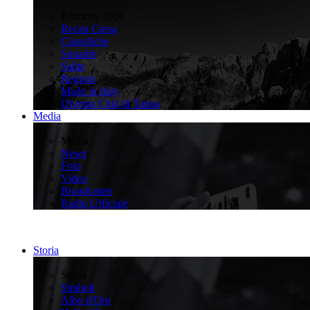
>
Edizione 2026
Recap Corsa
Classifiche
Squadre
Salite
Regioni
Made in Italy
Diventa Città di Tappa
Media
>
Media
News
Foto
Video
Broadcaster
Radio Ufficiale
Storia
>
Storia
Simboli
Albo d'Oro