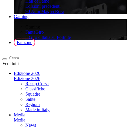
Hall of Fame
Edizioni precedenti
90 Anni Maglia Rosa
Gaming
>
Gaming
FantaGiro
ll Giro d'Italia su Fortnite
Fanzone
Vedi tutti
Edizione 2026
Edizione 2026
Recap Corsa
Classifiche
Squadre
Salite
Regioni
Made in Italy
Media
Media
News