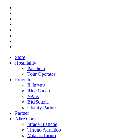
Store
Hospitality
Pacchetti
Tour Operator
Progetti
R-Intents
Ride Green
VAIA
BiciScuola
Charity Partner
Partner
Altre Corse
Strade Bianche
Tirreno Adriatico
Milano-Torino