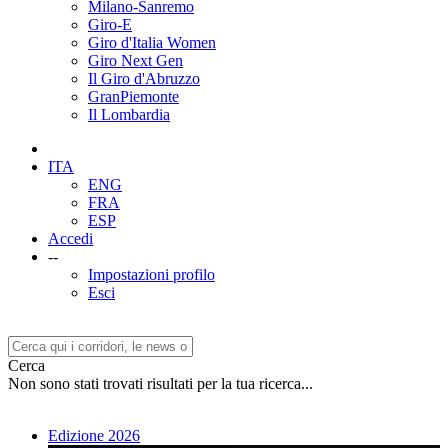
Milano-Sanremo
Giro-E
Giro d'Italia Women
Giro Next Gen
Il Giro d'Abruzzo
GranPiemonte
Il Lombardia
ITA
ENG
FRA
ESP
Accedi
--
Impostazioni profilo
Esci
Cerca
Non sono stati trovati risultati per la tua ricerca...
Edizione 2026