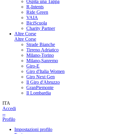
Ospita una Tappa
R-Intents
Ride Green
VAIA
BiciScuola
Charity Partner
Altre Corse
Altre Corse
Strade Bianche
Tirreno Adriatico
Milano-Torino
Milano-Sanremo
Giro-E
Giro d'Italia Women
Giro Next Gen
Il Giro d'Abruzzo
GranPiemonte
Il Lombardia
ITA
Accedi
--
Profilo
Impostazioni profilo