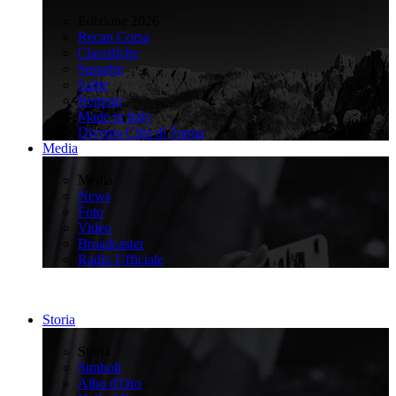
>
Edizione 2026
Recap Corsa
Classifiche
Squadre
Salite
Regioni
Made in Italy
Diventa Città di Tappa
Media
>
Media
News
Foto
Video
Broadcaster
Radio Ufficiale
Storia
>
Storia
Simboli
Albo d'Oro