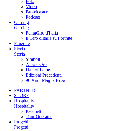
Foto
Video
Broadcaster
Podcast
Gaming
Gaming
FantaGiro d'Italia
Il Giro d'Italia su Fortnite
Fanzone
Storia
Storia
Simboli
Albo d'Oro
Hall of Fame
Edizioni Precedenti
90 Anni Maglia Rosa
PARTNER
STORE
Hospitality
Hospitality
Pacchetti
Tour Operator
Progetti
Progetti