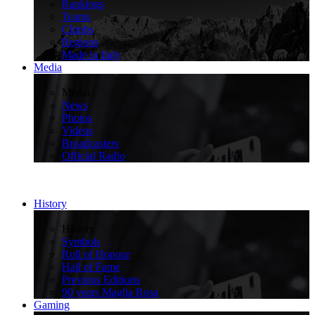
Rankings
Teams
Climbs
Regions
Made in Italy
Media
>
Media
News
Photos
Videos
Broadcasters
Official Radio
History
>
History
Symbols
Roll of Honour
Hall of Fame
Previous Editions
90 years Maglia Rosa
Gaming