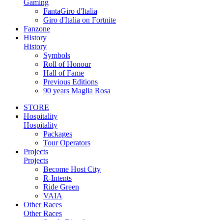
Gaming
FantaGiro d'Italia
Giro d'Italia on Fortnite
Fanzone
History
History
Symbols
Roll of Honour
Hall of Fame
Previous Editions
90 years Maglia Rosa
STORE
Hospitality
Hospitality
Packages
Tour Operators
Projects
Projects
Become Host City
R-Intents
Ride Green
VAIA
Other Races
Other Races