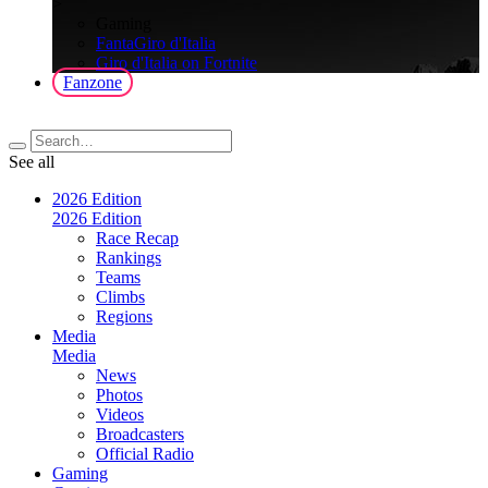
>
Gaming
FantaGiro d'Italia
Giro d'Italia on Fortnite
Fanzone
See all
2026 Edition
2026 Edition
Race Recap
Rankings
Teams
Climbs
Regions
Media
Media
News
Photos
Videos
Broadcasters
Official Radio
Gaming