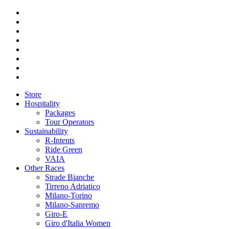
Store
Hospitality
Packages
Tour Operators
Sustainability
R-Intents
Ride Green
VAIA
Other Races
Strade Bianche
Tirreno Adriatico
Milano-Torino
Milano-Sanremo
Giro-E
Giro d'Italia Women