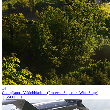
14
Conegliano - Valdobbiadene (Prosecco Superiore Wine Stage)
TISSOT ITT