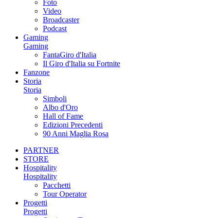
Foto
Video
Broadcaster
Podcast
Gaming
Gaming
FantaGiro d'Italia
Il Giro d'Italia su Fortnite
Fanzone
Storia
Storia
Simboli
Albo d'Oro
Hall of Fame
Edizioni Precedenti
90 Anni Maglia Rosa
PARTNER
STORE
Hospitality
Hospitality
Pacchetti
Tour Operator
Progetti
Progetti