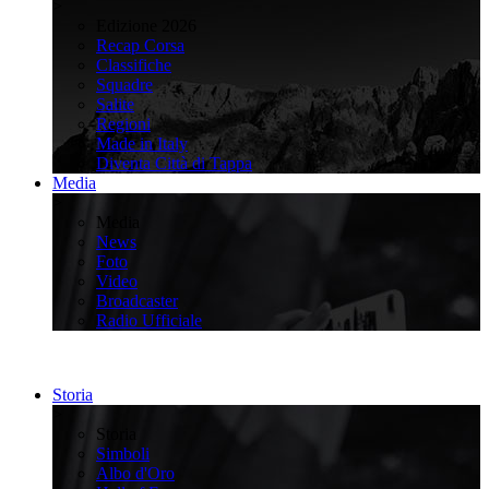
>
Edizione 2026
Recap Corsa
Classifiche
Squadre
Salite
Regioni
Made in Italy
Diventa Città di Tappa
Media
>
Media
News
Foto
Video
Broadcaster
Radio Ufficiale
Storia
>
Storia
Simboli
Albo d'Oro