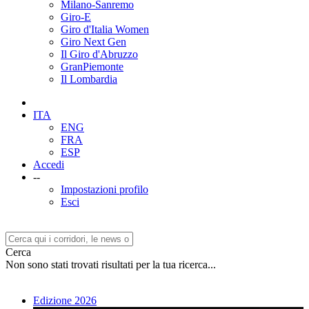
Milano-Sanremo
Giro-E
Giro d'Italia Women
Giro Next Gen
Il Giro d'Abruzzo
GranPiemonte
Il Lombardia
ITA
ENG
FRA
ESP
Accedi
--
Impostazioni profilo
Esci
Cerca
Non sono stati trovati risultati per la tua ricerca...
Edizione 2026