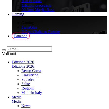
Hall of Fame
Edizioni precedenti
90 Anni Maglia Rosa
Gaming
>
Gaming
FantaGiro
ll Giro d'Italia su Fortnite
Fanzone
Vedi tutti
Edizione 2026
Edizione 2026
Recap Corsa
Classifiche
Squadre
Salite
Regioni
Made in Italy
Media
Media
News