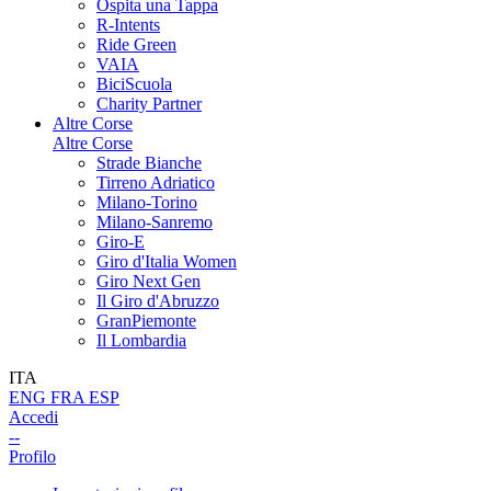
Ospita una Tappa
R-Intents
Ride Green
VAIA
BiciScuola
Charity Partner
Altre Corse
Altre Corse
Strade Bianche
Tirreno Adriatico
Milano-Torino
Milano-Sanremo
Giro-E
Giro d'Italia Women
Giro Next Gen
Il Giro d'Abruzzo
GranPiemonte
Il Lombardia
ITA
ENG
FRA
ESP
Accedi
--
Profilo