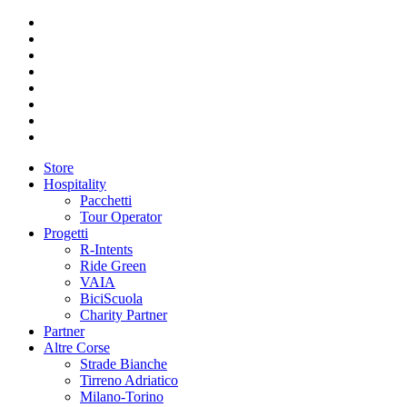
Store
Hospitality
Pacchetti
Tour Operator
Progetti
R-Intents
Ride Green
VAIA
BiciScuola
Charity Partner
Partner
Altre Corse
Strade Bianche
Tirreno Adriatico
Milano-Torino