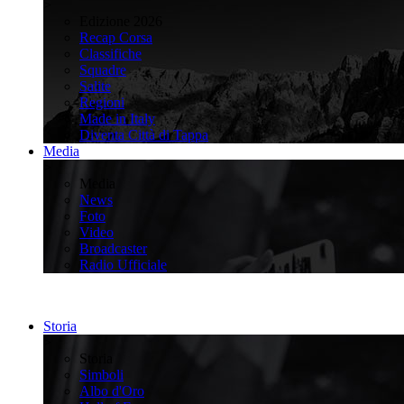
>
Edizione 2026
Recap Corsa
Classifiche
Squadre
Salite
Regioni
Made in Italy
Diventa Città di Tappa
Media
>
Media
News
Foto
Video
Broadcaster
Radio Ufficiale
Storia
>
Storia
Simboli
Albo d'Oro