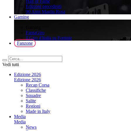
Hall of Fame
Edizioni precedenti
90 Anni Maglia Rosa
Gaming
>
Gaming
FantaGiro
ll Giro d'Italia su Fortnite
Fanzone
Vedi tutti
Edizione 2026
Edizione 2026
Recap Corsa
Classifiche
Squadre
Salite
Regioni
Made in Italy
Media
Media
News