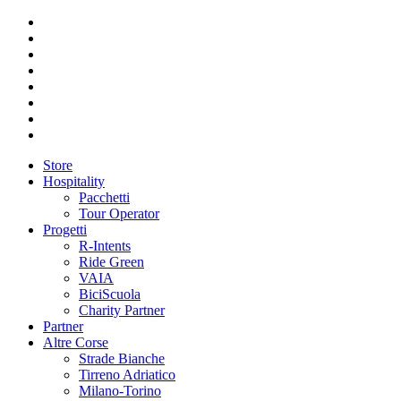
Store
Hospitality
Pacchetti
Tour Operator
Progetti
R-Intents
Ride Green
VAIA
BiciScuola
Charity Partner
Partner
Altre Corse
Strade Bianche
Tirreno Adriatico
Milano-Torino