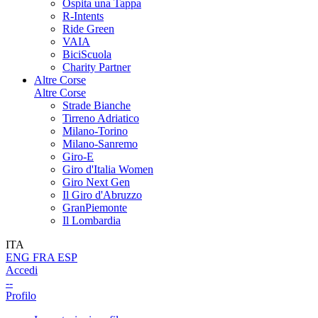
Ospita una Tappa
R-Intents
Ride Green
VAIA
BiciScuola
Charity Partner
Altre Corse
Altre Corse
Strade Bianche
Tirreno Adriatico
Milano-Torino
Milano-Sanremo
Giro-E
Giro d'Italia Women
Giro Next Gen
Il Giro d'Abruzzo
GranPiemonte
Il Lombardia
ITA
ENG
FRA
ESP
Accedi
--
Profilo