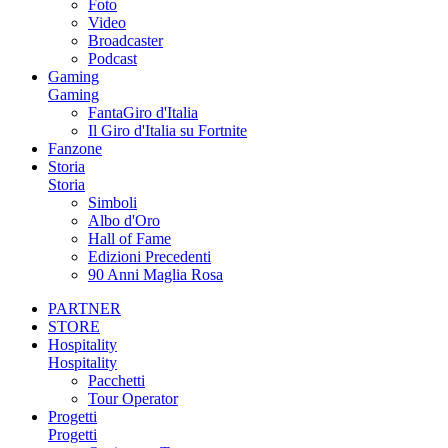
Foto
Video
Broadcaster
Podcast
Gaming
Gaming
FantaGiro d'Italia
Il Giro d'Italia su Fortnite
Fanzone
Storia
Storia
Simboli
Albo d'Oro
Hall of Fame
Edizioni Precedenti
90 Anni Maglia Rosa
PARTNER
STORE
Hospitality
Hospitality
Pacchetti
Tour Operator
Progetti
Progetti