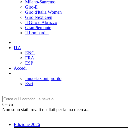
Milano-Sanremo
Giro-E
Giro d'Italia Women
Giro Next Gen
Il Giro d'Abruzzo
GranPiemonte
Il Lombardia
ITA
ENG
FRA
ESP
Accedi
--
Impostazioni profilo
Esci
Cerca
Non sono stati trovati risultati per la tua ricerca...
Edizione 2026