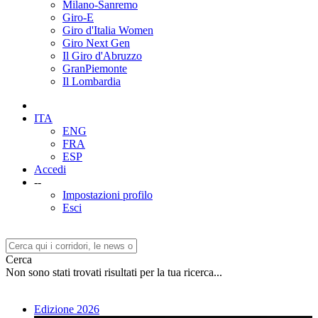
Milano-Sanremo
Giro-E
Giro d'Italia Women
Giro Next Gen
Il Giro d'Abruzzo
GranPiemonte
Il Lombardia
ITA
ENG
FRA
ESP
Accedi
--
Impostazioni profilo
Esci
Cerca
Non sono stati trovati risultati per la tua ricerca...
Edizione 2026