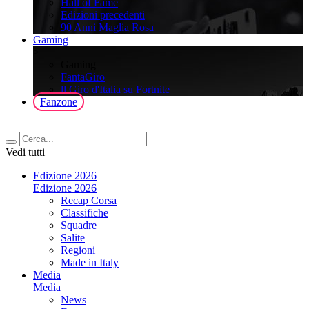
Hall of Fame
Edizioni precedenti
90 Anni Maglia Rosa
Gaming
>
Gaming
FantaGiro
ll Giro d'Italia su Fortnite
Fanzone
Vedi tutti
Edizione 2026
Edizione 2026
Recap Corsa
Classifiche
Squadre
Salite
Regioni
Made in Italy
Media
Media
News