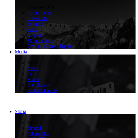
>
Edizione 2026
Recap Corsa
Classifiche
Squadre
Salite
Regioni
Made in Italy
Diventa Città di Tappa
Media
>
Media
News
Foto
Video
Broadcaster
Radio Ufficiale
Storia
>
Storia
Simboli
Albo d'Oro