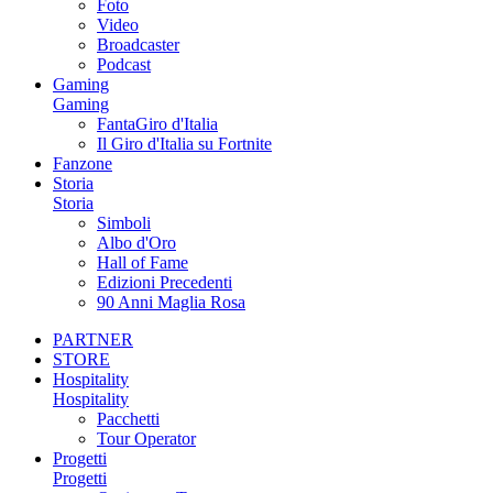
Foto
Video
Broadcaster
Podcast
Gaming
Gaming
FantaGiro d'Italia
Il Giro d'Italia su Fortnite
Fanzone
Storia
Storia
Simboli
Albo d'Oro
Hall of Fame
Edizioni Precedenti
90 Anni Maglia Rosa
PARTNER
STORE
Hospitality
Hospitality
Pacchetti
Tour Operator
Progetti
Progetti