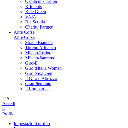
Ospita una Tappa
R-Intents
Ride Green
VAIA
BiciScuola
Charity Partner
Altre Corse
Altre Corse
Strade Bianche
Tirreno Adriatico
Milano-Torino
Milano-Sanremo
Giro-E
Giro d'Italia Women
Giro Next Gen
Il Giro d'Abruzzo
GranPiemonte
Il Lombardia
ITA
Accedi
--
Profilo
Impostazioni profilo