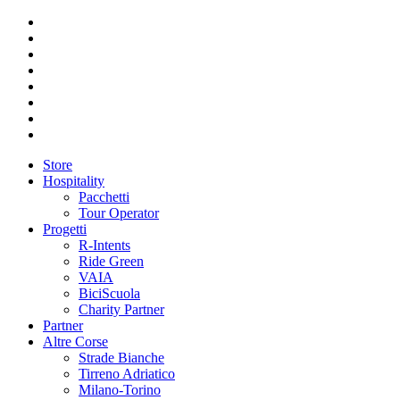
Store
Hospitality
Pacchetti
Tour Operator
Progetti
R-Intents
Ride Green
VAIA
BiciScuola
Charity Partner
Partner
Altre Corse
Strade Bianche
Tirreno Adriatico
Milano-Torino