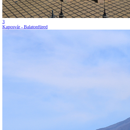
3
Kaposvár - Balatonfüred