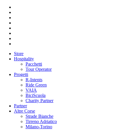
Store
Hospitality
Pacchetti
Tour Operator
Progetti
R-Intents
Ride Green
VAIA
BiciScuola
Charity Partner
Partner
Altre Corse
Strade Bianche
Tirreno Adriatico
Milano-Torino