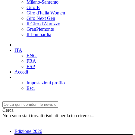
Milano-Sanremo
Giro-E
Giro d'Italia Women
Giro Next Gen
Il Giro d'Abruzzo
GranPiemonte
Il Lombardia
ITA
ENG
FRA
ESP
Accedi
--
Impostazioni profilo
Esci
Cerca
Non sono stati trovati risultati per la tua ricerca...
Edizione 2026