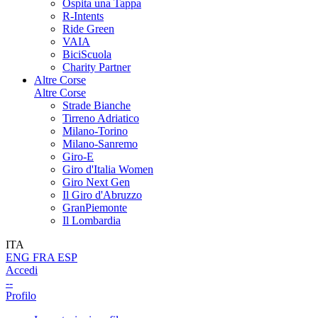
Ospita una Tappa
R-Intents
Ride Green
VAIA
BiciScuola
Charity Partner
Altre Corse
Altre Corse
Strade Bianche
Tirreno Adriatico
Milano-Torino
Milano-Sanremo
Giro-E
Giro d'Italia Women
Giro Next Gen
Il Giro d'Abruzzo
GranPiemonte
Il Lombardia
ITA
ENG
FRA
ESP
Accedi
--
Profilo