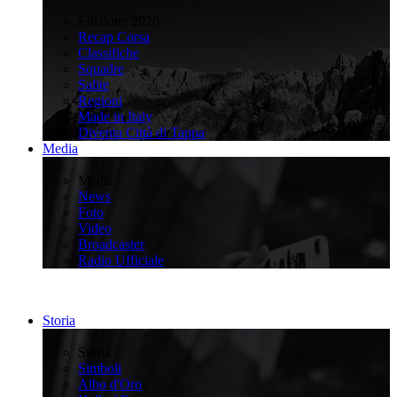
>
Edizione 2026
Recap Corsa
Classifiche
Squadre
Salite
Regioni
Made in Italy
Diventa Città di Tappa
Media
>
Media
News
Foto
Video
Broadcaster
Radio Ufficiale
Storia
>
Storia
Simboli
Albo d'Oro