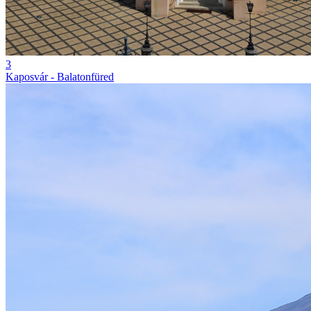
3
Kaposvár - Balatonfüred