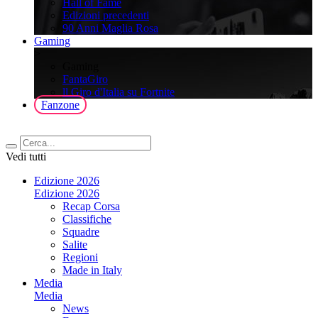
Hall of Fame
Edizioni precedenti
90 Anni Maglia Rosa
Gaming
>
Gaming
FantaGiro
ll Giro d'Italia su Fortnite
Fanzone
Vedi tutti
Edizione 2026
Edizione 2026
Recap Corsa
Classifiche
Squadre
Salite
Regioni
Made in Italy
Media
Media
News