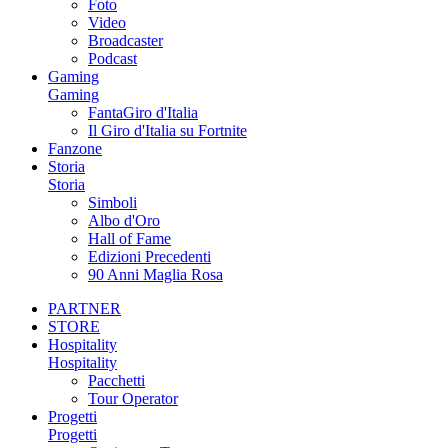
Foto
Video
Broadcaster
Podcast
Gaming
Gaming
FantaGiro d'Italia
Il Giro d'Italia su Fortnite
Fanzone
Storia
Storia
Simboli
Albo d'Oro
Hall of Fame
Edizioni Precedenti
90 Anni Maglia Rosa
PARTNER
STORE
Hospitality
Hospitality
Pacchetti
Tour Operator
Progetti
Progetti