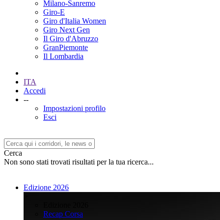
Milano-Sanremo
Giro-E
Giro d'Italia Women
Giro Next Gen
Il Giro d'Abruzzo
GranPiemonte
Il Lombardia
ITA
Accedi
--
Impostazioni profilo
Esci
Cerca
Non sono stati trovati risultati per la tua ricerca...
Edizione 2026
>
Edizione 2026
Recap Corsa