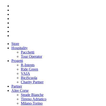
Store
Hospitality
Pacchetti
Tour Operator
Progetti
R-Intents
Ride Green
VAIA
BiciScuola
Charity Partner
Partner
Altre Corse
Strade Bianche
Tirreno Adriatico
Milano-Torino