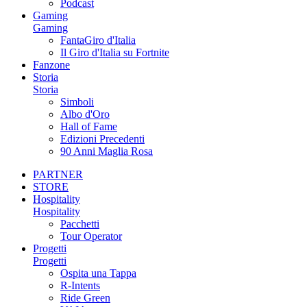
Podcast
Gaming
Gaming
FantaGiro d'Italia
Il Giro d'Italia su Fortnite
Fanzone
Storia
Storia
Simboli
Albo d'Oro
Hall of Fame
Edizioni Precedenti
90 Anni Maglia Rosa
PARTNER
STORE
Hospitality
Hospitality
Pacchetti
Tour Operator
Progetti
Progetti
Ospita una Tappa
R-Intents
Ride Green