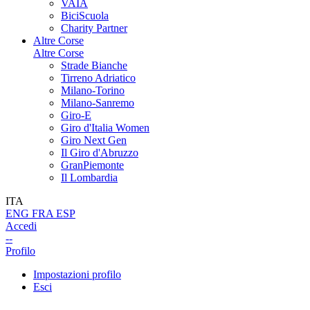
VAIA
BiciScuola
Charity Partner
Altre Corse
Altre Corse
Strade Bianche
Tirreno Adriatico
Milano-Torino
Milano-Sanremo
Giro-E
Giro d'Italia Women
Giro Next Gen
Il Giro d'Abruzzo
GranPiemonte
Il Lombardia
ITA
ENG
FRA
ESP
Accedi
--
Profilo
Impostazioni profilo
Esci