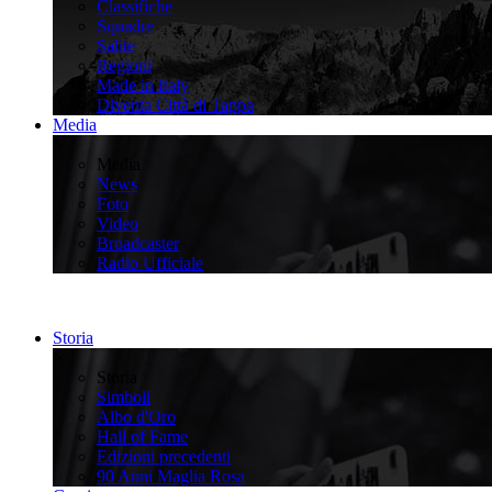
Classifiche
Squadre
Salite
Regioni
Made in Italy
Diventa Città di Tappa
Media
>
Media
News
Foto
Video
Broadcaster
Radio Ufficiale
Storia
>
Storia
Simboli
Albo d'Oro
Hall of Fame
Edizioni precedenti
90 Anni Maglia Rosa