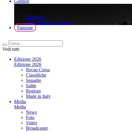
Gaming
>
Gaming
FantaGiro
ll Giro d'Italia su Fortnite
Fanzone
Vedi tutti
Edizione 2026
Edizione 2026
Recap Corsa
Classifiche
Squadre
Salite
Regioni
Made in Italy
Media
Media
News
Foto
Video
Broadcaster