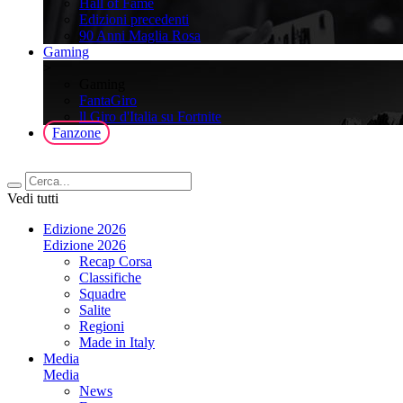
Hall of Fame
Edizioni precedenti
90 Anni Maglia Rosa
Gaming
>
Gaming
FantaGiro
ll Giro d'Italia su Fortnite
Fanzone
Vedi tutti
Edizione 2026
Edizione 2026
Recap Corsa
Classifiche
Squadre
Salite
Regioni
Made in Italy
Media
Media
News