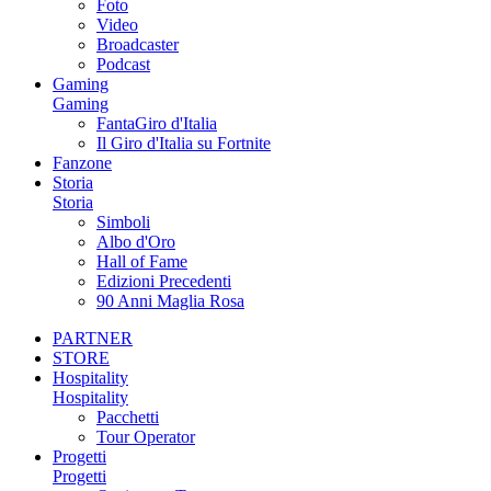
Foto
Video
Broadcaster
Podcast
Gaming
Gaming
FantaGiro d'Italia
Il Giro d'Italia su Fortnite
Fanzone
Storia
Storia
Simboli
Albo d'Oro
Hall of Fame
Edizioni Precedenti
90 Anni Maglia Rosa
PARTNER
STORE
Hospitality
Hospitality
Pacchetti
Tour Operator
Progetti
Progetti