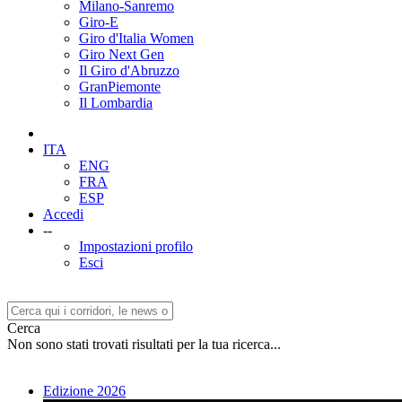
Milano-Sanremo
Giro-E
Giro d'Italia Women
Giro Next Gen
Il Giro d'Abruzzo
GranPiemonte
Il Lombardia
ITA
ENG
FRA
ESP
Accedi
--
Impostazioni profilo
Esci
Cerca
Non sono stati trovati risultati per la tua ricerca...
Edizione 2026