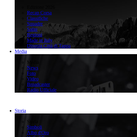
>
Edizione 2026
Recap Corsa
Classifiche
Squadre
Salite
Regioni
Made in Italy
Diventa Città di Tappa
Media
>
Media
News
Foto
Video
Broadcaster
Radio Ufficiale
Storia
>
Storia
Simboli
Albo d'Oro