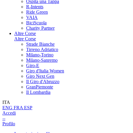
Ospita una Tappa
R-Intents
Ride Green
VAIA
BiciScuola
Charity Partner
Altre Corse
Altre Corse
Strade Bianche
Tirreno Adriatico
Milano-Torino
Milano-Sanremo
Giro-E
Giro d'Italia Women
Giro Next Gen
Il Giro d'Abruzzo
GranPiemonte
Il Lombardia
ITA
ENG
FRA
ESP
Accedi
--
Profilo