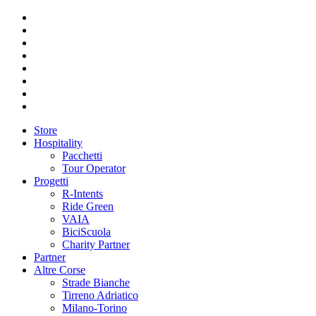
Store
Hospitality
Pacchetti
Tour Operator
Progetti
R-Intents
Ride Green
VAIA
BiciScuola
Charity Partner
Partner
Altre Corse
Strade Bianche
Tirreno Adriatico
Milano-Torino