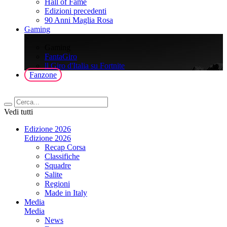
Hall of Fame
Edizioni precedenti
90 Anni Maglia Rosa
Gaming
>
Gaming
FantaGiro
ll Giro d'Italia su Fortnite
Fanzone
Vedi tutti
Edizione 2026
Edizione 2026
Recap Corsa
Classifiche
Squadre
Salite
Regioni
Made in Italy
Media
Media
News