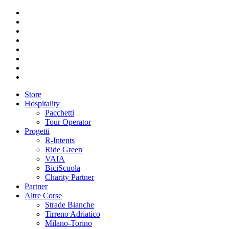
Store
Hospitality
Pacchetti
Tour Operator
Progetti
R-Intents
Ride Green
VAIA
BiciScuola
Charity Partner
Partner
Altre Corse
Strade Bianche
Tirreno Adriatico
Milano-Torino