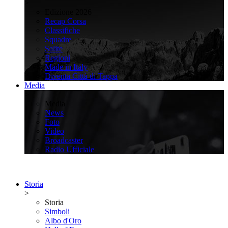
>
Edizione 2026
Recap Corsa
Classifiche
Squadre
Salite
Regioni
Made in Italy
Diventa Città di Tappa
Media
>
Media
News
Foto
Video
Broadcaster
Radio Ufficiale
Storia
>
Storia
Simboli
Albo d'Oro