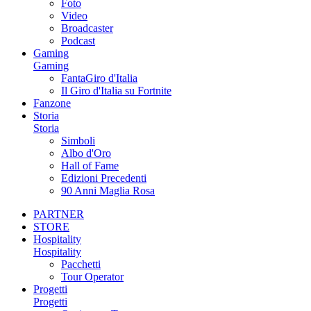
Foto
Video
Broadcaster
Podcast
Gaming
Gaming
FantaGiro d'Italia
Il Giro d'Italia su Fortnite
Fanzone
Storia
Storia
Simboli
Albo d'Oro
Hall of Fame
Edizioni Precedenti
90 Anni Maglia Rosa
PARTNER
STORE
Hospitality
Hospitality
Pacchetti
Tour Operator
Progetti
Progetti