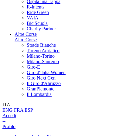
Ospita una Tappa
R-Intents
Ride Green
VAIA
BiciScuola
Charity Partner
Altre Corse
Altre Corse
Strade Bianche
Tirreno Adriatico
Milano-Torino
Milano-Sanremo
Giro-E
Giro d'Italia Women
Giro Next Gen
Il Giro d'Abruzzo
GranPiemonte
Il Lombardia
ITA
ENG
FRA
ESP
Accedi
--
Profilo