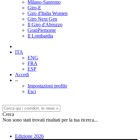
Milano-Sanremo
Giro-E
Giro d'Italia Women
Giro Next Gen
Il Giro d'Abruzzo
GranPiemonte
Il Lombardia
ITA
ENG
FRA
ESP
Accedi
--
Impostazioni profilo
Esci
Cerca
Non sono stati trovati risultati per la tua ricerca...
Edizione 2026