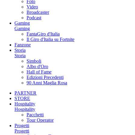
Foto
Video
Broadcaster
Podcast
Gaming
Gaming
FantaGiro d'Italia
Il Giro d'Italia su Fortnite
Fanzone
Storia
Storia
Simboli
Albo d'Oro
Hall of Fame
Edizioni Precedenti
90 Anni Maglia Rosa
PARTNER
STORE
Hospitality
Hospitality
Pacchetti
Tour Operator
Progetti
Progetti