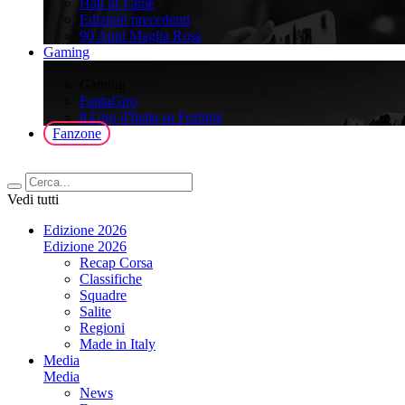
Hall of Fame
Edizioni precedenti
90 Anni Maglia Rosa
Gaming
>
Gaming
FantaGiro
ll Giro d'Italia su Fortnite
Fanzone
Vedi tutti
Edizione 2026
Edizione 2026
Recap Corsa
Classifiche
Squadre
Salite
Regioni
Made in Italy
Media
Media
News