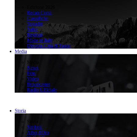
>
Edizione 2026
Recap Corsa
Classifiche
Squadre
Salite
Regioni
Made in Italy
Diventa Città di Tappa
Media
>
Media
News
Foto
Video
Broadcaster
Radio Ufficiale
Storia
>
Storia
Simboli
Albo d'Oro