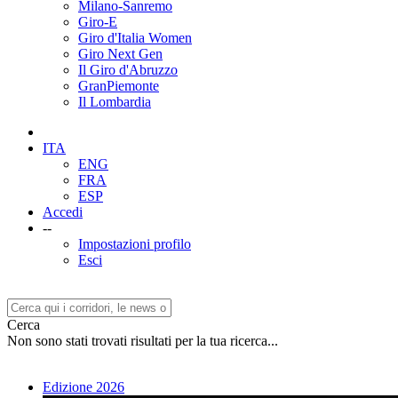
Milano-Sanremo
Giro-E
Giro d'Italia Women
Giro Next Gen
Il Giro d'Abruzzo
GranPiemonte
Il Lombardia
ITA
ENG
FRA
ESP
Accedi
--
Impostazioni profilo
Esci
Cerca
Non sono stati trovati risultati per la tua ricerca...
Edizione 2026