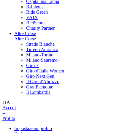
Ospita una Tappa
R-Intents
Ride Green
VAIA
BiciScuola
Charity Partner
Altre Corse
Altre Corse
Strade Bianche
Tirreno Adriatico
Milano-Torino
Milano-Sanremo
Giro-E
Giro d'Italia Women
Giro Next Gen
Il Giro d'Abruzzo
GranPiemonte
Il Lombardia
ITA
Accedi
--
Profilo
Impostazioni profilo