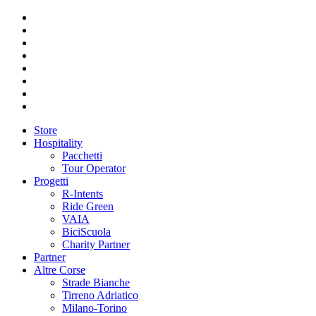
Store
Hospitality
Pacchetti
Tour Operator
Progetti
R-Intents
Ride Green
VAIA
BiciScuola
Charity Partner
Partner
Altre Corse
Strade Bianche
Tirreno Adriatico
Milano-Torino