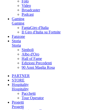
Foto
Video
Broadcaster
Podcast
Gaming
Gaming
FantaGiro d'Italia
Il Giro d'Italia su Fortnite
Fanzone
Storia
Storia
Simboli
Albo d'Oro
Hall of Fame
Edizioni Precedenti
90 Anni Maglia Rosa
PARTNER
STORE
Hospitality
Hospitality
Pacchetti
Tour Operator
Progetti
Progetti