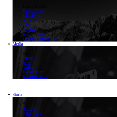
>
Edizione 2026
Recap Corsa
Classifiche
Squadre
Salite
Regioni
Made in Italy
Diventa Città di Tappa
Media
>
Media
News
Foto
Video
Broadcaster
Radio Ufficiale
Storia
>
Storia
Simboli
Albo d'Oro