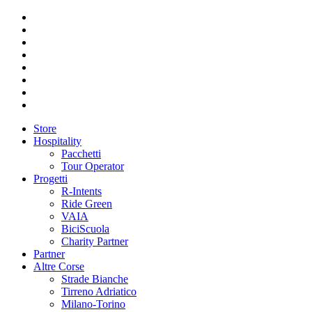
Store
Hospitality
Pacchetti
Tour Operator
Progetti
R-Intents
Ride Green
VAIA
BiciScuola
Charity Partner
Partner
Altre Corse
Strade Bianche
Tirreno Adriatico
Milano-Torino