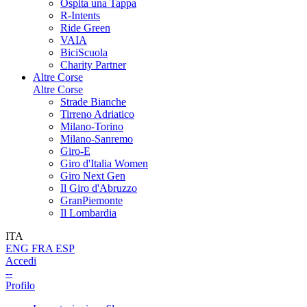
Ospita una Tappa
R-Intents
Ride Green
VAIA
BiciScuola
Charity Partner
Altre Corse
Altre Corse
Strade Bianche
Tirreno Adriatico
Milano-Torino
Milano-Sanremo
Giro-E
Giro d'Italia Women
Giro Next Gen
Il Giro d'Abruzzo
GranPiemonte
Il Lombardia
ITA
ENG
FRA
ESP
Accedi
--
Profilo