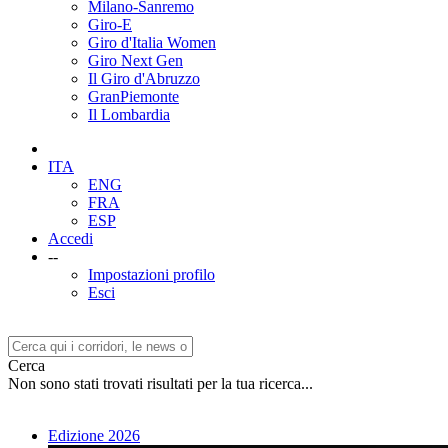
Milano-Sanremo
Giro-E
Giro d'Italia Women
Giro Next Gen
Il Giro d'Abruzzo
GranPiemonte
Il Lombardia
ITA
ENG
FRA
ESP
Accedi
--
Impostazioni profilo
Esci
Cerca
Non sono stati trovati risultati per la tua ricerca...
Edizione 2026