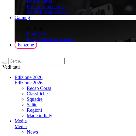
Hall of Fame
Edizioni precedenti
90 Anni Maglia Rosa
Gaming
>
Gaming
FantaGiro
ll Giro d'Italia su Fortnite
Fanzone
Vedi tutti
Edizione 2026
Edizione 2026
Recap Corsa
Classifiche
Squadre
Salite
Regioni
Made in Italy
Media
Media
News