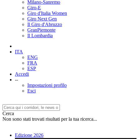
Milano-Sanremo
Giro-E
Giro d'Italia Women
Giro Next Gen
Il Giro d'Abruzzo
GranPiemonte
Il Lombardia
ITA
ENG
FRA
ESP
Accedi
--
Impostazioni profilo
Esci
Cerca
Non sono stati trovati risultati per la tua ricerca...
Edizione 2026