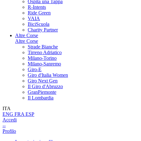
Ospita una Tappa
R-Intents
Ride Green
VAIA
BiciScuola
Charity Partner
Altre Corse
Altre Corse
Strade Bianche
Tirreno Adriatico
Milano-Torino
Milano-Sanremo
Giro-E
Giro d'Italia Women
Giro Next Gen
Il Giro d'Abruzzo
GranPiemonte
Il Lombardia
ITA
ENG
FRA
ESP
Accedi
--
Profilo