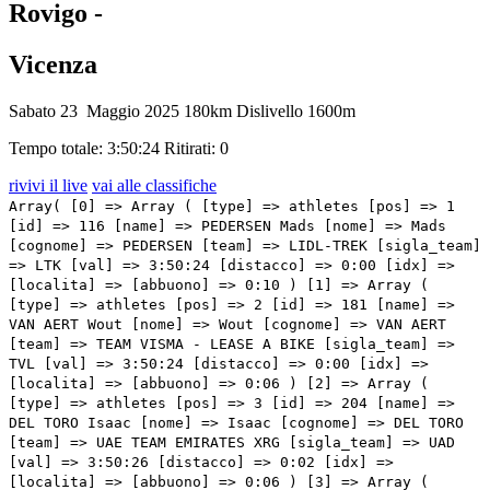
Rovigo -
Vicenza
Sabato 23 Maggio 2025
180km
Dislivello 1600m
Tempo totale: 3:50:24
Ritirati: 0
rivivi il live
vai alle classifiche
Array( [0] => Array ( [type] => athletes [pos] => 1 [id] => 116 [name] => PEDERSEN Mads [nome] => Mads [cognome] => PEDERSEN [team] => LIDL-TREK [sigla_team] => LTK [val] => 3:50:24 [distacco] => 0:00 [idx] => [localita] => [abbuono] => 0:10 ) [1] => Array ( [type] => athletes [pos] => 2 [id] => 181 [name] => VAN AERT Wout [nome] => Wout [cognome] => VAN AERT [team] => TEAM VISMA - LEASE A BIKE [sigla_team] => TVL [val] => 3:50:24 [distacco] => 0:00 [idx] => [localita] => [abbuono] => 0:06 ) [2] => Array ( [type] => athletes [pos] => 3 [id] => 204 [name] => DEL TORO Isaac [nome] => Isaac [cognome] => DEL TORO [team] => UAE TEAM EMIRATES XRG [sigla_team] => UAD [val] => 3:50:26 [distacco] => 0:02 [idx] => [localita] => [abbuono] => 0:06 ) [3] => Array ( [type] => athletes [pos] => 4 [id] => 78 [name] => ROCHAS Rémy [nome] => Rémy [cognome] => ROCHAS [team] => GROUPAMA-FDJ [sigla_team] => GFC [val] => 3:50:29 [distacco] => 0:05 [idx] => [localita] => [abbuono] => ) [4] => Array ( [type] => athletes [pos] => 5 [id] => 55 [name] => GODON Dorian [nome] => Dorian [cognome] => GODON [team] => DECATHLON AG2R LA MONDIALE TEAM [sigla_team] => DAT [val] => 3:50:29 [distacco] => 0:05 [idx] => [localita] => [abbuono] => ) [5] => Array ( [type] => athletes [pos] => 6 [id] => 1 [name] => ROGLIČ Primož [nome] => Primož [cognome] => ROGLIČ [team] => RED BULL - BORA - HANSGROHE [sigla_team] => RBH [val] => 3:50:29 [distacco] => 0:05 [idx] => [localita] => [abbuono] => ) [6] => Array ( [type] => athletes [pos] => 7 [id] => 31 [name] => TIBERI Antonio [nome] => Antonio [cognome] => TIBERI [team] => BAHRAIN VICTORIOUS [sigla_team] => TBV [val] => 3:50:29 [distacco] => 0:05 [idx] => [localita] => [abbuono] => ) [7] => Array ( [type] => athletes [pos] => 8 [id] => 101 [name] => GEE Derek [nome] => Derek [cognome] => GEE [team] => ISRAEL - PREMIER TECH [sigla_team] => IPT [val] => 3:50:29 [distacco] => 0:05 [idx] => [localita] => [abbuono] => ) [8] => Array ( [type] => athletes [pos] => 9 [id] => 122 [name] => AULAR Orluis [nome] => Orluis [cognome] => AULAR [team] => MOVISTAR TEAM [sigla_team] => MOV [val] => 3:50:29 [distacco] => 0:05 [idx] => [localita] => [abbuono] => ) [9] => Array ( [type] => athletes [pos] => 10 [id] => 81 [name] => BERNAL Egan [nome] => Egan [cognome] => BERNAL [team] => INEOS GRENADIERS [sigla_team] => IGD [val] => 3:50:29 [distacco] => 0:05 [idx] => [localita] => [abbuono] => ) [10] => Array ( [type] => athletes [pos] => 11 [id] => 33 [name] => CARUSO Damiano [nome] => Damiano [cognome] => CARUSO [team] => BAHRAIN VICTORIOUS [sigla_team] => TBV [val] => 3:50:29 [distacco] => 0:05 [idx] => [localita] => [abbuono] => ) [11] => Array ( [type] => athletes [pos] => 12 [id] => 222 [name] => CONCI Nicola [nome] => Nicola [cognome] => CONCI [team] => XDS ASTANA TEAM [sigla_team] => XAT [val] => 3:50:29 [distacco] => 0:05 [idx] => [localita] => [abbuono] => ) [12] => Array ( [type] => athletes [pos] => 13 [id] => 46 [name] => OLDANI Stefano [nome] => Stefano [cognome] => OLDANI [team] => COFIDIS [sigla_team] => COF [val] => 3:50:29 [distacco] => 0:05 [idx] => [localita] => [abbuono] => ) [13] => Array ( [type] => athletes [pos] => 14 [id] => 111 [name] => CICCONE Giulio [nome] => Giulio [cognome] => CICCONE [team] => LIDL-TREK [sigla_team] => LTK [val] => 3:50:29 [distacco] => 0:05 [idx] => [localita] => [abbuono] => ) [14] => Array ( [type] => athletes [pos] => 15 [id] => 201 [name] => AYUSO Juan [nome] => Juan [cognome] => AYUSO [team] => UAE TEAM EMIRATES XRG [sigla_team] => UAD [val] => 3:50:29 [distacco] => 0:05 [idx] => [localita] => [abbuono] => 0:04 ) [15] => Array ( [type] => athletes [pos] => 16 [id] => 188 [name] => YATES Simon [nome] => Simon [cognome] => YATES [team] => TEAM VISMA - LEASE A BIKE [sigla_team] => TVL [val] => 3:50:29 [distacco] => 0:05 [idx] => [localita] => [abbuono] => ) [16] => Array ( [type] => athletes [pos] => 17 [id] => 61 [name] => CARAPAZ Richard [nome] => Richard [cognome] => CARAPAZ [team] => EF EDUCATION - EASYPOST [sigla_team] => EFE [val] => 3:50:29 [distacco] => 0:05 [idx] => [localita] => [abbuono] => ) [17] => Array ( [type] => athletes [pos] => 18 [id] => 131 [name] => PIDCOCK Thomas [nome] => Thomas [cognome] => PIDCOCK [team] => Q36.5 PRO CYCLING TEAM [sigla_team] => Q36 [val] => 3:50:29 [distacco] => 0:05 [idx] => [localita] => [abbuono] => ) [18] => Array ( [type] => athletes [pos] => 19 [id] => 166 [name] => POOLE Max [nome] => Max [cognome] => POOLE [team] => TEAM PICNIC POSTNL [sigla_team] => TPP [val] => 3:50:35 [distacco] => 0:11 [idx] => [localita] => [abbuono] => ) [19] => Array ( [type] => athletes [pos] => 20 [id] => 191 [name] => STORER Michael [nome] => Michael [cognome] => STORER [team] => TUDOR PRO CYCLING TEAM [sigla_team] => TUD [val] => 3:50:35 [distacco] => 0:11 [idx] => [localita] => [abbuono] => ) [20] => Array ( [type] => athletes [pos] => 21 [id] => 76 [name] => PACHER Quentin [nome] => Quentin [cognome] => PACHER [team] => GROUPAMA-FDJ [sigla_team] => GFC [val] => 3:50:35 [distacco] => 0:11 [idx] => [localita] => [abbuono] => ) [21] => Array ( [type] => athletes [pos] => 22 [id] => 221 [name] => ULISSI Diego [nome] => Diego [cognome] => ULISSI [team] => XDS ASTANA TEAM [sigla_team] => XAT [val] => 3:50:35 [distacco] => 0:11 [idx] => [localita] => [abbuono] => ) [22] => Array ( [type] => athletes [pos] => 23 [id] => 127 [name] => RUBIO Einer [nome] => Einer [cognome] => RUBIO [team] => MOVISTAR TEAM [sigla_team] => MOV [val] => 3:50:35 [distacco] => 0:11 [idx] => [localita] => [abbuono] => ) [23] => Array ( [type] => athletes [pos] => 24 [id] => 27 [name] => SVESTAD-BÅRDSENG Embret [nome] => Embret [cognome] => SVESTAD-BÅRDSENG [team] => ARKEA-B&B HOTELS [sigla_team] => ARK [val] => 3:50:35 [distacco] => 0:11 [idx] => [localita] => [abbuono] => ) [24] => Array ( [type] => athletes [pos] => 25 [id] => 123 [name] => BARRENETXEA Jon [nome] => Jon [cognome] => BARRENETXEA [team] => MOVISTAR TEAM [sigla_team] => MOV