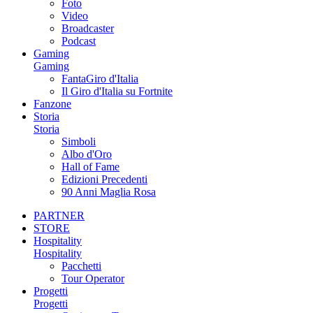
Foto
Video
Broadcaster
Podcast
Gaming
Gaming
FantaGiro d'Italia
Il Giro d'Italia su Fortnite
Fanzone
Storia
Storia
Simboli
Albo d'Oro
Hall of Fame
Edizioni Precedenti
90 Anni Maglia Rosa
PARTNER
STORE
Hospitality
Hospitality
Pacchetti
Tour Operator
Progetti
Progetti