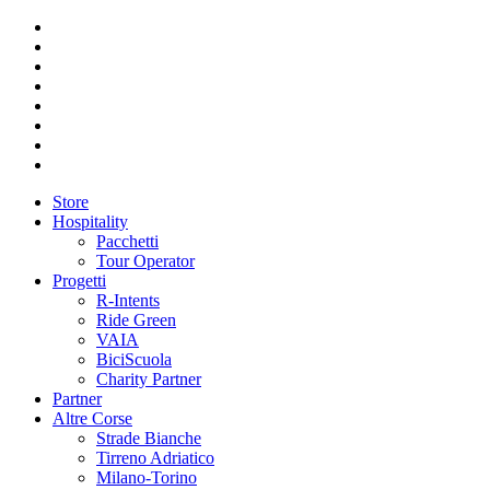
Store
Hospitality
Pacchetti
Tour Operator
Progetti
R-Intents
Ride Green
VAIA
BiciScuola
Charity Partner
Partner
Altre Corse
Strade Bianche
Tirreno Adriatico
Milano-Torino