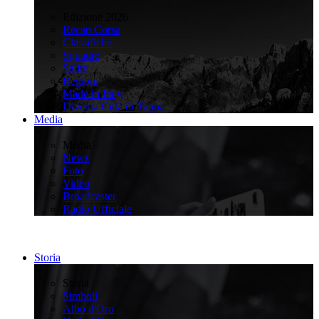
>
Edizione 2026
Recap Corsa
Classifiche
Squadre
Salite
Regioni
Made in Italy
Diventa Città di Tappa
Media
>
Media
News
Foto
Video
Broadcaster
Radio Ufficiale
Storia
>
Storia
Simboli
Albo d'Oro