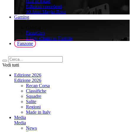
Hall of Fame
Edizioni precedenti
90 Anni Maglia Rosa
Gaming
>
Gaming
FantaGiro
ll Giro d'Italia su Fortnite
Fanzone
Vedi tutti
Edizione 2026
Edizione 2026
Recap Corsa
Classifiche
Squadre
Salite
Regioni
Made in Italy
Media
Media
News