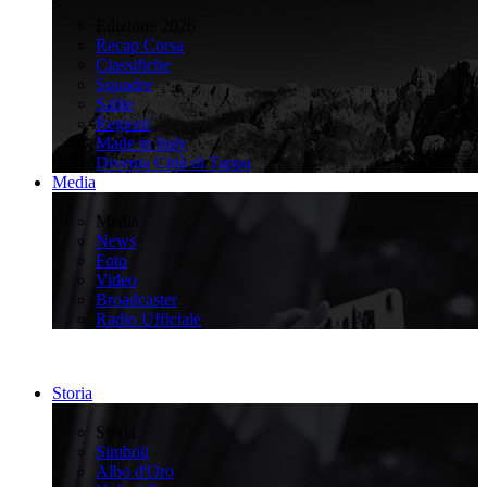
>
Edizione 2026
Recap Corsa
Classifiche
Squadre
Salite
Regioni
Made in Italy
Diventa Città di Tappa
Media
>
Media
News
Foto
Video
Broadcaster
Radio Ufficiale
Storia
>
Storia
Simboli
Albo d'Oro