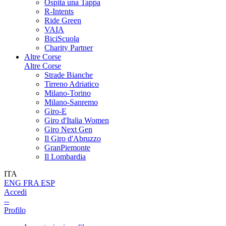
Ospita una Tappa
R-Intents
Ride Green
VAIA
BiciScuola
Charity Partner
Altre Corse
Altre Corse
Strade Bianche
Tirreno Adriatico
Milano-Torino
Milano-Sanremo
Giro-E
Giro d'Italia Women
Giro Next Gen
Il Giro d'Abruzzo
GranPiemonte
Il Lombardia
ITA
ENG
FRA
ESP
Accedi
--
Profilo