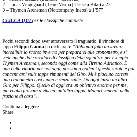
2 – Jonas Vingegaard (Team Visma | Lease a Bike) a 27″
3 – Thymen Arensman (Netcompany Ineos) a 1’57”
CLICCA QUI
per le classifiche complete
Pochi secondi dopo aver attraversato il traguardo, il vincitore di
tappa
Filippo Ganna
ha dichiarato:
“Abbiamo fatto un lavoro
incredibile lo scorso inverno per prepararci alle cronometro, e si
vede anche dai corridori di classifica della squadra: per esempio
Thymen Arensman, secondo oggi come alla Tirreno Adriatico. È
una bella vittoria per noi oggi, possiamo goderci questa serata e poi
concentrarci sulle tappe rimanenti del Giro. Mi è piaciuto correre
una cronometro così lunga e senza salite. Da oggi inizia un altro
Giro per Filippo. Quello di oggi era un obiettivo enorme per me,
ma voglio provare a vincere un’altra tappa. Magari venerdì, nella
frazione di casa”.
Continua a leggere
Share