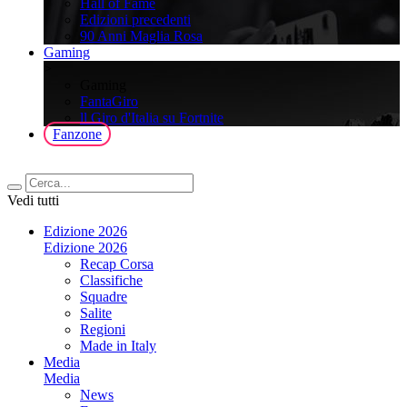
Hall of Fame
Edizioni precedenti
90 Anni Maglia Rosa
Gaming
>
Gaming
FantaGiro
ll Giro d'Italia su Fortnite
Fanzone
Vedi tutti
Edizione 2026
Edizione 2026
Recap Corsa
Classifiche
Squadre
Salite
Regioni
Made in Italy
Media
Media
News