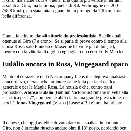
il Giro, ma anche Tour e Vuelta. È la quinta più veloce in termini
assoluti al Giro, ma la prima, quella di Rik Verbrugghe nel 2001
(58,8 km/h), era stata fatta segnare in un prologo da 7,6 km. Una
bella differenza.
Ganna fa cifra tonda:
40 vittorie da professionista
, 8 delle quali
ottenute al Giro (7 a crono). Se si parla di prove contro il tempo alla
Corsa Rosa, solo Francesco Moser ne ha vinte più di lui (12),
mentre con la vittoria di oggi ha eguagliato un certo Eddy Merckx.
Eulálio ancora in Rosa, Vingegaard opaco
Mentre il corazziere della Netcompany Ineos disintegrava qualsiasi
concorrenza, c’era anche un’interessante lotta per la classifica
generale e per la Maglia Rosa. La notizia è che, contro ogni
pronostico,
Afonso Eulálio
(Bahrain Victorious) rimane in vetta alla
classifica per 27”, non perché abbia fatto una grande prestazione, ma
perché
Jonas Vingegaard
(Visma | Lease a Bike) non ha brillato.
Il danese, che oggi avrebbe dovuto dare una spallata importante al
Giro, non è in realtà riuscito andare oltre il 13° posto, perdendo ben