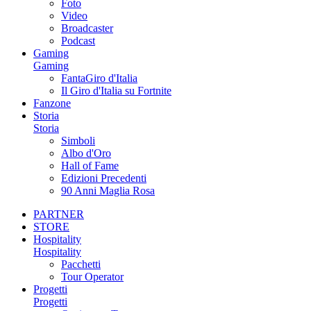
Foto
Video
Broadcaster
Podcast
Gaming
Gaming
FantaGiro d'Italia
Il Giro d'Italia su Fortnite
Fanzone
Storia
Storia
Simboli
Albo d'Oro
Hall of Fame
Edizioni Precedenti
90 Anni Maglia Rosa
PARTNER
STORE
Hospitality
Hospitality
Pacchetti
Tour Operator
Progetti
Progetti