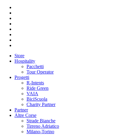
Store
Hospitality
Pacchetti
Tour Operator
Progetti
R-Intents
Ride Green
VAIA
BiciScuola
Charity Partner
Partner
Altre Corse
Strade Bianche
Tirreno Adriatico
Milano-Torino