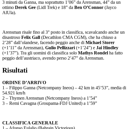
3 minuti da Ganna, ma soprattutto 1’06” da Arensman, 44” da un
ottimo
Derek Gee
(Lidl Trek) e 18” da
Ben O’Connor
(Jayco
AlUla).
Arensman risale fino al 3° posto in classifica, scavalcando anche un
disastroso
Felix Gall
(Decathlon CMA CGM), che ha chiuso a
2’28” dall’olandese, facendo peggio anche di
Michael Storer
(+1’11” da Arensman),
Gulio Pellizzari
(+1’24”) e
Jai Hindley
(+1’37”). Tra gli uomini di classifica solo
Mathys Rondel
ha fatto
peggio dell’austriaco, avendo perso 2’47” da Arensman.
Risultati
ORDINE D’ARRIVO
1 – Filippo Ganna (Netcompany Ineos) – 42 km in 45’53”, media di
54.921 km/h
2 – Thymen Arensman (Netcompany Ineos) a 1’54”
3 – Remi Cavagna (Groupama-FDJ United) a 1’59”
CLASSIFICA GENERALE
1 – Afonso Eulalio (Bahrain Victorious)