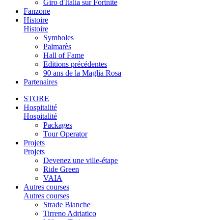
Giro d'Italia sur Fortnite
Fanzone
Histoire
Histoire
Symboles
Palmarès
Hall of Fame
Editions précédentes
90 ans de la Maglia Rosa
Partenaires
STORE
Hospitalité
Hospitalité
Packages
Tour Operator
Projets
Projets
Devenez une ville-étape
Ride Green
VAIA
Autres courses
Autres courses
Strade Bianche
Tirreno Adriatico