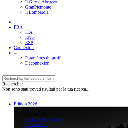
Il Giro d'Abruzzo
GranPiemonte
Il Lombardia
FRA
ITA
ENG
ESP
Connexion
--
Paramètres du profil
Déconnexion
Rechercher
Non sono stati trovati risultati per la tua ricerca...
Édition 2026
>
Édition 2026
Résumé de la course
Classements