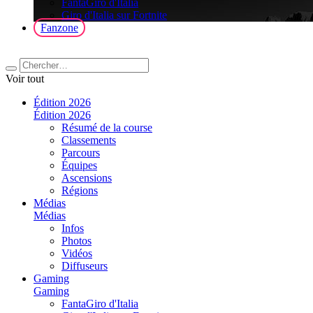
FantaGiro d'Italia
Giro d'Italia sur Fortnite
Fanzone
Voir tout
Édition 2026
Édition 2026
Résumé de la course
Classements
Parcours
Équipes
Ascensions
Régions
Médias
Médias
Infos
Photos
Vidéos
Diffuseurs
Gaming
Gaming
FantaGiro d'Italia