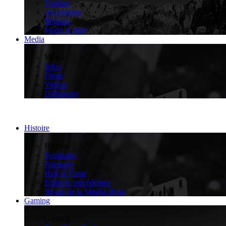
Équipes
Ascensions
Régions
Made in Italy
Media
>
Media
Infos
Photo
Vidéos
Diffuseurs
Histoire
>
Histoire
Symboles
Palmarès
Hall of Fame
Éditions précédentes
90 ans de la Maglia Rosa
Gaming
>
Gaming