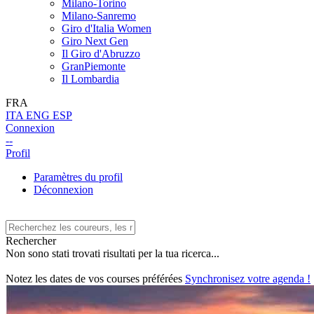
Milano-Torino
Milano-Sanremo
Giro d'Italia Women
Giro Next Gen
Il Giro d'Abruzzo
GranPiemonte
Il Lombardia
FRA
ITA
ENG
ESP
Connexion
--
Profil
Paramètres du profil
Déconnexion
Rechercher
Non sono stati trovati risultati per la tua ricerca...
Notez les dates de vos courses préférées
Synchronisez votre agenda !