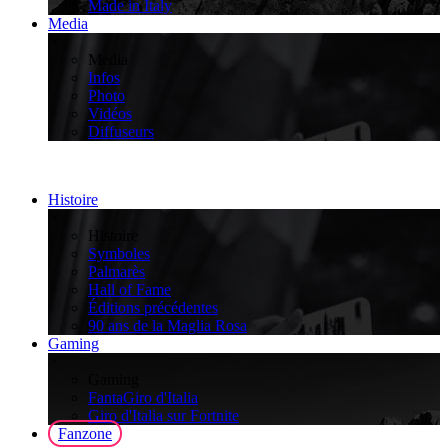
Made in Italy
Media
>
Media
Infos
Photo
Vidéos
Diffuseurs
Histoire
>
Histoire
Symboles
Palmarès
Hall of Fame
Éditions précédentes
90 ans de la Maglia Rosa
Gaming
>
Gaming
FantaGiro d'Italia
Giro d'Italia sur Fortnite
Fanzone