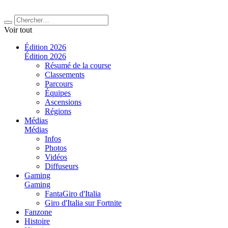
Voir tout
Édition 2026
Édition 2026
Résumé de la course
Classements
Parcours
Équipes
Ascensions
Régions
Médias
Médias
Infos
Photos
Vidéos
Diffuseurs
Gaming
Gaming
FantaGiro d'Italia
Giro d'Italia sur Fortnite
Fanzone
Histoire