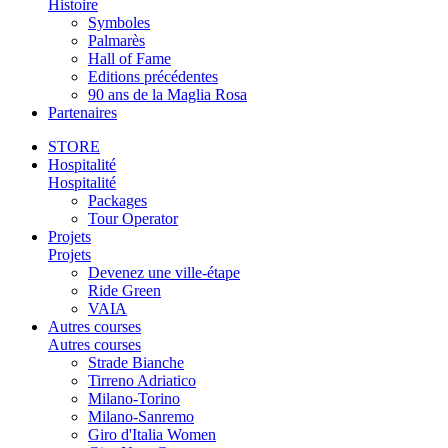
Histoire
Symboles
Palmarès
Hall of Fame
Editions précédentes
90 ans de la Maglia Rosa
Partenaires
STORE
Hospitalité
Hospitalité
Packages
Tour Operator
Projets
Projets
Devenez une ville-étape
Ride Green
VAIA
Autres courses
Autres courses
Strade Bianche
Tirreno Adriatico
Milano-Torino
Milano-Sanremo
Giro d'Italia Women