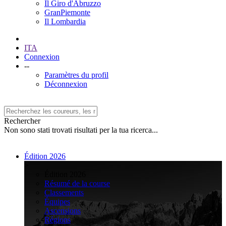
Il Giro d'Abruzzo
GranPiemonte
Il Lombardia
ITA
Connexion
--
Paramètres du profil
Déconnexion
Rechercher
Non sono stati trovati risultati per la tua ricerca...
Édition 2026
>
Édition 2026
Résumé de la course
Classements
Équipes
Ascensions
Régions