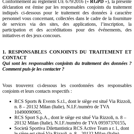
Conformément au règlement UE 679/2016 («
RGPD
»), la présente
déclaration est émise par les responsables conjoints du traitement
indiqués ci-dessous pour le traitement des données à caractère
personnel vous concernant, collectées dans le cadre de la fourniture
de services via des sites, des applications, l’inscription, la
participation et des accréditations pour des événements, des
initiatives et des jeux-concours.
1. RESPONSABLES CONJOINTS DU TRAITEMENT ET
CONTACT
Qui sont les responsables conjoints du traitement des données ?
Comment puis-je les contacter ?
Vous trouverez ci-dessous les coordonnées des responsables
conjoints et leurs contacts respectifs :
RCS Sports & Events S.r.l., dont le siège est situé Via Rizzoli,
n. 8 – 20132 Milan (Italie), N.I.F./numéro de TVA
10490090965,
RCS Sport S.p.A., dont le siège est situé Via Rizzoli, n. 8 –
20132 Milan (Italie), N.I.F./numéro de TVA 09597370155
,
Società Sportiva Dilettantistica RCS Active Team a r. l., dont
le siège est situé Via Rizzoli, n. 8 – 20132 Milan (Italie),