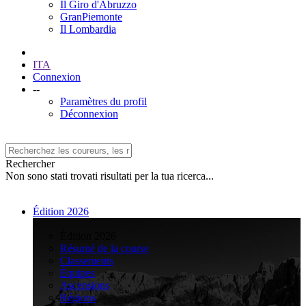
Il Giro d'Abruzzo
GranPiemonte
Il Lombardia
ITA
Connexion
--
Paramètres du profil
Déconnexion
Rechercher
Non sono stati trovati risultati per la tua ricerca...
Édition 2026
>
Édition 2026
Résumé de la course
Classements
Équipes
Ascensions
Régions