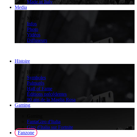
Made in Italy
Media
>
Media
Infos
Photo
Vidéos
Diffuseurs
Histoire
>
Histoire
Symboles
Palmarès
Hall of Fame
Éditions précédentes
90 ans de la Maglia Rosa
Gaming
>
Gaming
FantaGiro d'Italia
Giro d'Italia sur Fortnite
Fanzone