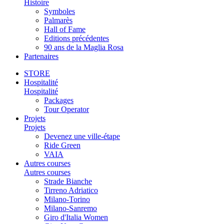
Histoire
Symboles
Palmarès
Hall of Fame
Editions précédentes
90 ans de la Maglia Rosa
Partenaires
STORE
Hospitalité
Hospitalité
Packages
Tour Operator
Projets
Projets
Devenez une ville-étape
Ride Green
VAIA
Autres courses
Autres courses
Strade Bianche
Tirreno Adriatico
Milano-Torino
Milano-Sanremo
Giro d'Italia Women