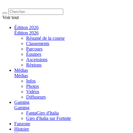
Voir tout
Édition 2026
Édition 2026
Résumé de la course
Classements
Parcours
Équipes
Ascensions
Régions
Médias
Médias
Infos
Photos
Vidéos
Diffuseurs
Gaming
Gaming
FantaGiro d'Italia
Giro d'Italia sur Fortnite
Fanzone
Histoire