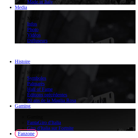
Made in Italy
Media
>
Media
Infos
Photo
Vidéos
Diffuseurs
Histoire
>
Histoire
Symboles
Palmarès
Hall of Fame
Éditions précédentes
90 ans de la Maglia Rosa
Gaming
>
Gaming
FantaGiro d'Italia
Giro d'Italia sur Fortnite
Fanzone