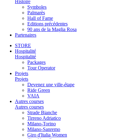
Histoire
Symboles
Palmarès
Hall of Fame
Editions précédentes
90 ans de la Maglia Rosa
Partenaires
STORE
Hospitalité
Hospitalité
Packages
Tour Operator
Projets
Projets
Devenez une ville-étape
Ride Green
VAIA
Autres courses
Autres courses
Strade Bianche
Tirreno Adriatico
Milano-Torino
Milano-Sanremo
Giro d'Italia Women