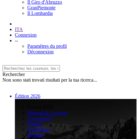
Il Giro d'Abruzzo
GranPiemonte
Il Lombardia
ITA
Connexion
--
Paramètres du profil
Déconnexion
Rechercher
Non sono stati trovati risultati per la tua ricerca...
Édition 2026
>
Édition 2026
Résumé de la course
Classements
Équipes
Ascensions
Régions