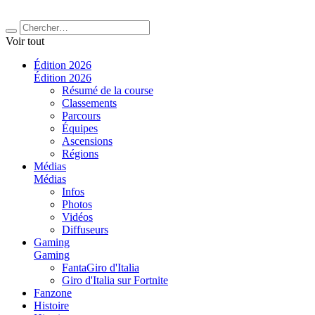
Voir tout
Édition 2026
Édition 2026
Résumé de la course
Classements
Parcours
Équipes
Ascensions
Régions
Médias
Médias
Infos
Photos
Vidéos
Diffuseurs
Gaming
Gaming
FantaGiro d'Italia
Giro d'Italia sur Fortnite
Fanzone
Histoire