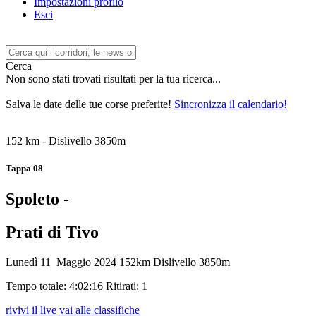
Impostazioni profilo
Esci
Cerca
Non sono stati trovati risultati per la tua ricerca...
Salva le date delle tue corse preferite!
Sincronizza il calendario!
152 km - Dislivello 3850m
Tappa 08
Spoleto -
Prati di Tivo
Lunedì 11 Maggio 2024
152km
Dislivello 3850m
Tempo totale: 4:02:16
Ritirati: 1
rivivi il live
vai alle classifiche