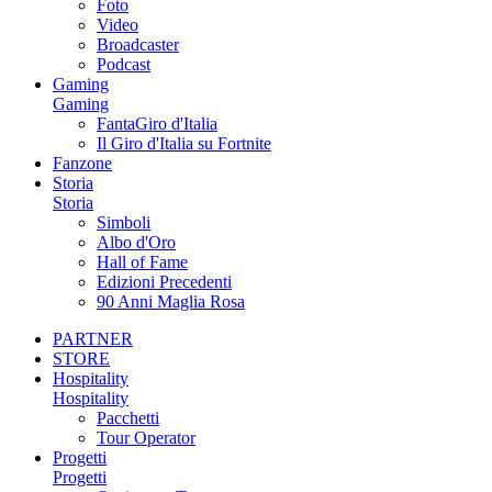
Foto
Video
Broadcaster
Podcast
Gaming
Gaming
FantaGiro d'Italia
Il Giro d'Italia su Fortnite
Fanzone
Storia
Storia
Simboli
Albo d'Oro
Hall of Fame
Edizioni Precedenti
90 Anni Maglia Rosa
PARTNER
STORE
Hospitality
Hospitality
Pacchetti
Tour Operator
Progetti
Progetti