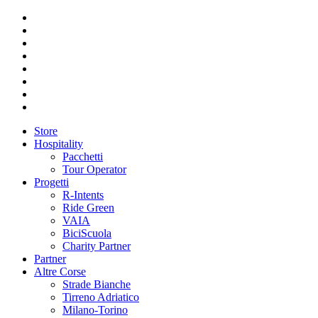
Store
Hospitality
Pacchetti
Tour Operator
Progetti
R-Intents
Ride Green
VAIA
BiciScuola
Charity Partner
Partner
Altre Corse
Strade Bianche
Tirreno Adriatico
Milano-Torino