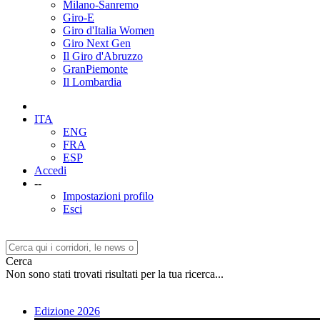
Milano-Sanremo
Giro-E
Giro d'Italia Women
Giro Next Gen
Il Giro d'Abruzzo
GranPiemonte
Il Lombardia
ITA
ENG
FRA
ESP
Accedi
--
Impostazioni profilo
Esci
Cerca
Non sono stati trovati risultati per la tua ricerca...
Edizione 2026