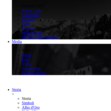
>
Edizione 2026
Recap Corsa
Classifiche
Squadre
Salite
Regioni
Made in Italy
Diventa Città di Tappa
Media
>
Media
News
Foto
Video
Broadcaster
Radio Ufficiale
Storia
>
Storia
Simboli
Albo d'Oro