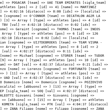
=> Filippo [cognome] => ZANA [team] => TEAM JAYCO ALULA [sigla_team] => JAY [val] => 4:04:37 [distacco] => 02:21 [idx] => [localita] => [abbuono] => ) [17] => Array ( [type] => athletes [pos] => 18 [id] => 56 [name] => GESCHKE Simon [nome] => Simon [cognome] => GESCHKE [team] => COFIDIS [sigla_team] => COF [val] => 4:04:37 [distacco] => 02:21 [idx] => [localita] => [abbuono] => ) [18] => Array ( [type] => athletes [pos] => 19 [id] => 31 [name] => LUTSENKO Alexey [nome] => Alexey [cognome] => LUTSENKO [team] => ASTANA QAZAQSTAN TEAM [sigla_team] => AST [val] => 4:04:37 [distacco] => 02:21 [idx] => [localita] => [abbuono] => ) [19] => Array ( [type] => athletes [pos] => 20 [id] => 141 [name] => BARDET Romain [nome] => Romain [cognome] => BARDET [team] => TEAM DSM - FIRMENICH POSTNL [sigla_team] => DFP [val] => 4:04:37 [distacco] => 02:21 [idx] => [localita] => [abbuono] => 0:03 ) [20] => Array ( [type] => athletes [pos] => 21 [id] => 77 [name] => STEINHAUSER Georg [nome] => Georg [cognome] => STEINHAUSER [team] => EF EDUCATION - EASYPOST [sigla_team] => EFE [val] => 4:04:37 [distacco] => 02:21 [idx] => [localita] => [abbuono] => 0:02 ) [21] => Array ( [type] => athletes [pos] => 22 [id] => 64 [name] => PARET PEINTRE Valentin [nome] => Valentin [cognome] => PARET PEINTRE [team] => DECATHLON AG2R LA MONDIALE TEAM [sigla_team] => DAT [val] => 4:05:49 [distacco] => 03:33 [idx] => [localita] => [abbuono] => 0:03 ) [22] => Array ( [type] => athletes [pos] => 23 [id] => 71 [name] => CHAVES Esteban [nome] => Esteban [cognome] => CHAVES [team] => EF EDUCATION - EASYPOST [sigla_team] => EFE [val] => 4:05:55 [distacco] => 03:39 [idx] => [localita] => [abbuono] => ) [23] => Array ( [type] => athletes [pos] => 24 [id] => 114 [name] => GHEBREIGZABHIER Amanuel [nome] => Amanuel [cognome] => GHEBREIGZABHIER [team] => LIDL-TREK [sigla_team] => LTK [val] => 4:06:19 [distacco] => 04:03 [idx] => [localita] => [abbuono] => ) [24] => Array ( [type] => athletes [pos]