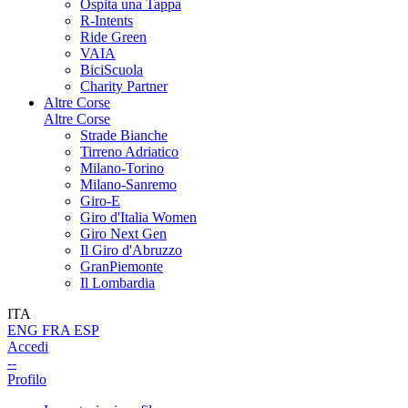
Ospita una Tappa
R-Intents
Ride Green
VAIA
BiciScuola
Charity Partner
Altre Corse
Altre Corse
Strade Bianche
Tirreno Adriatico
Milano-Torino
Milano-Sanremo
Giro-E
Giro d'Italia Women
Giro Next Gen
Il Giro d'Abruzzo
GranPiemonte
Il Lombardia
ITA
ENG
FRA
ESP
Accedi
--
Profilo