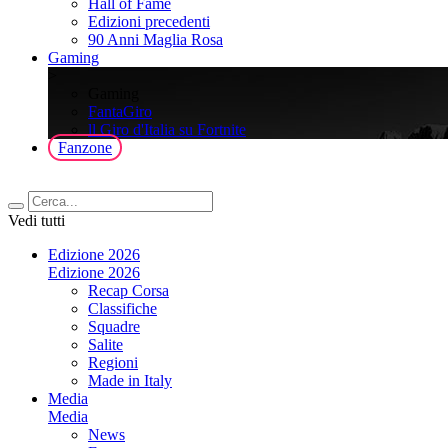
Hall of Fame
Edizioni precedenti
90 Anni Maglia Rosa
Gaming
>
Gaming
FantaGiro
ll Giro d'Italia su Fortnite
Fanzone
Vedi tutti
Edizione 2026
Edizione 2026
Recap Corsa
Classifiche
Squadre
Salite
Regioni
Made in Italy
Media
Media
News