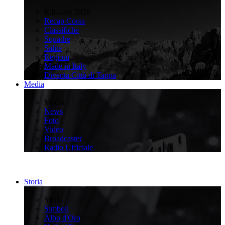
>
Edizione 2026
Recap Corsa
Classifiche
Squadre
Salite
Regioni
Made in Italy
Diventa Città di Tappa
Media
>
Media
News
Foto
Video
Broadcaster
Radio Ufficiale
Storia
>
Storia
Simboli
Albo d'Oro