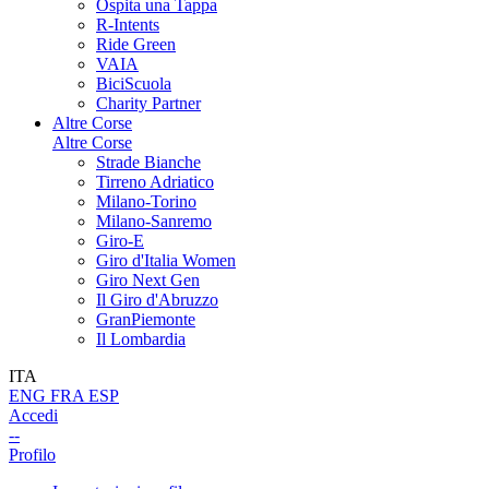
Ospita una Tappa
R-Intents
Ride Green
VAIA
BiciScuola
Charity Partner
Altre Corse
Altre Corse
Strade Bianche
Tirreno Adriatico
Milano-Torino
Milano-Sanremo
Giro-E
Giro d'Italia Women
Giro Next Gen
Il Giro d'Abruzzo
GranPiemonte
Il Lombardia
ITA
ENG
FRA
ESP
Accedi
--
Profilo