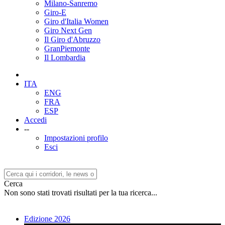
Milano-Sanremo
Giro-E
Giro d'Italia Women
Giro Next Gen
Il Giro d'Abruzzo
GranPiemonte
Il Lombardia
ITA
ENG
FRA
ESP
Accedi
--
Impostazioni profilo
Esci
Cerca
Non sono stati trovati risultati per la tua ricerca...
Edizione 2026