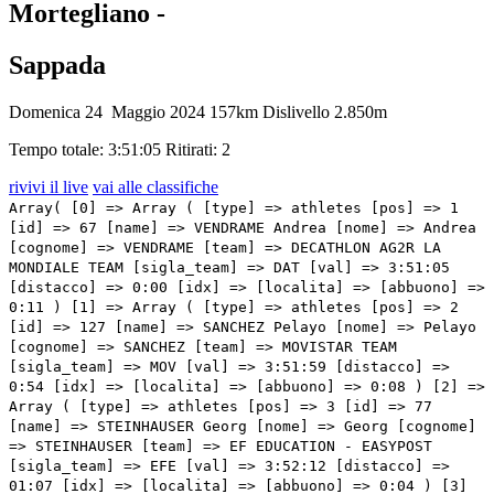
Mortegliano -
Sappada
Domenica 24 Maggio 2024
157km
Dislivello 2.850m
Tempo totale: 3:51:05
Ritirati: 2
rivivi il live
vai alle classifiche
Array( [0] => Array ( [type] => athletes [pos] => 1 [id] => 67 [name] => VENDRAME Andrea [nome] => Andrea [cognome] => VENDRAME [team] => DECATHLON AG2R LA MONDIALE TEAM [sigla_team] => DAT [val] => 3:51:05 [distacco] => 0:00 [idx] => [localita] => [abbuono] => 0:11 ) [1] => Array ( [type] => athletes [pos] => 2 [id] => 127 [name] => SANCHEZ Pelayo [nome] => Pelayo [cognome] => SANCHEZ [team] => MOVISTAR TEAM [sigla_team] => MOV [val] => 3:51:59 [distacco] => 0:54 [idx] => [localita] => [abbuono] => 0:08 ) [2] => Array ( [type] => athletes [pos] => 3 [id] => 77 [name] => STEINHAUSER Georg [nome] => Georg [cognome] => STEINHAUSER [team] => EF EDUCATION - EASYPOST [sigla_team] => EFE [val] => 3:52:12 [distacco] => 01:07 [idx] => [localita] => [abbuono] => 0:04 ) [3] => Array ( [type] => athletes [pos] => 4 [id] => 5 [name] => NARVAEZ Jhonatan [nome] => Jhonatan [cognome] => NARVAEZ [team] => INEOS GRENADIERS [sigla_team] => IGD [val] => 3:53:32 [distacco] => 02:27 [idx] => [localita] => [abbuono] => 0:02 ) [4] => Array ( [type] => athletes [pos] => 5 [id] => 156 [name] => PLAPP Lucas [nome] => Lucas [cognome] => PLAPP [team] => TEAM JAYCO ALULA [sigla_team] => JAY [val] => 3:53:32 [distacco] => 02:27 [idx] => [localita] => [abbuono] => ) [5] => Array ( [type] => athletes [pos] => 6 [id] => 38 [name] => VELASCO Simone [nome] => Simone [cognome] => VELASCO [team] => ASTANA QAZAQSTAN TEAM [sigla_team] => AST [val] => 3:53:35 [distacco] => 02:30 [idx] => [localita] => [abbuono] => ) [6] => Array ( [type] => athletes [pos] => 7 [id] => 175 [name] => TRATNIK Jan [nome] => Jan [cognome] => TRATNIK [team] => TEAM VISMA - LEASE A BIKE [sigla_team] => TVL [val] => 3:53:35 [distacco] => 02:30 [idx] => [localita] => [abbuono] => ) [7] => Array ( [type] => athletes [pos] => 8 [id] => 78 [name] => VALGREN Michael [nome] => Michael [cognome] => VALGREN [team] => EF EDUCATION - EASYPOST [sigla_team] => EFE [val] => 3:53:35 [distacco] => 02:30 [idx] => [localita] => [abbuono] => 0:01 ) [8] => Array ( [type] => athletes [pos] => 9 [id] => 131 [name] => ALAPHILIPPE Julian [nome] => Julian [cognome] => ALAPHILIPPE [team] => SOUDAL QUICK - STEP [sigla_team] => SOQ [val] => 3:53:37 [distacco] => 02:32 [idx] => [localita] => [abbuono] => 0:03 ) [9] => Array ( [type] => athletes [pos] => 10 [id] => 14 [name] => HERMANS Quinten [nome] => Quinten [cognome] => HERMANS [team] => ALPECIN - DECEUNINCK [sigla_team] => ADC [val] => 3:54:57 [distacco] => 03:52 [idx] => [localita] => [abbuono] => ) [10] => Array ( [type] => athletes [pos] => 11 [id] => 206 [name] => TAROZZI Manuele [nome] => Manuele [cognome] => TAROZZI [team] => VF GROUP - BARDIANI CSF- FAIZANE' [sigla_team] => VBF [val] => 3:55:20 [distacco] => 04:15 [idx] => [localita] => [abbuono] => 0:03 ) [11] => Array ( [type] => athletes [pos] => 12 [id] => 163 [name] => BAIS Mattia [nome] => Mattia [cognome] => BAIS [team] => TEAM POLTI KOMETA [sigla_team] => PTK [val] => 3:55:35 [distacco] => 04:30 [idx] => [localita] => [abbuono] => ) [12] => Array ( [type] => athletes [pos] => 13 [id] => 75 [name] => HONORE' Frolich Mikkel [nome] => Frolich Mikkel [cognome] => HONORE' [team] => EF EDUCATION - EASYPOST [sigla_team] => EFE [val] => 4:0:01 [distacco] => 08:56 [idx] => [localita] => [abbuono] => ) [13] => Array ( [type] => athletes [pos] => 14 [id] => 151 [name] => DE MARCHI Alessandro [nome] => Alessandro [cognome] => DE MARCHI [team] => TEAM JAYCO ALULA [sigla_team] => JAY [val] => 4:0:07 [distacco] => 09:02 [idx] => [localita] => [abbuono] => ) [14] => Array ( [type] => athletes [pos] => 15 [id] => 178 [name] => VAN DIJKE Tim [nome] => Tim [cognome] => VAN DIJKE [team] => TEAM VISMA - LEASE A BIKE [sigla_team] => TVL [val] => 4:0:42 [distacco] => 09:37 [idx] => [localita] => [abbuono] => ) [15] => Array ( [type] => athletes [pos] => 16 [id] => 88 [name] => PALENI Enzo [nome] => Enzo [cognome] => PALENI [team] => GROUPAMA - FDJ [sigla_team] => GFC [val] => 4:0:42 [distacco] => 09:37 [idx] => [localita] => [abbuono] => ) [16] => Array ( [type] => athletes [pos] => 17 [id] => 117 [name] => STUYVEN Jasper [nome] => Jasper [cognome] => STUYVEN [team] => LIDL-TREK [sigla_team] => LTK [val] => 4:01:06 [distacco] => 10:01 [idx] => [localita] => [abbuono] => ) [17] => Array ( [type] => athletes [pos] => 18 [id] => 94 [name] => DE POOTER Dries [nome] => Dries [cognome] => DE POOTER [team] => INTERMARCHE' - WANTY [sigla_team] => IWA [val] => 4:04:19 [distacco] => 13:14 [idx] => [localita] => [abbuono] => ) [18] => Array ( [type] => athletes [pos] => 19 [id] => 194 [name] => GROSSSCHARTNER Felix [nome] => Felix [cognome] => GROSSSCHARTNER [team] => UAE TEAM EMIRATES [sigla_team] => UAD [val] => 4:07:01 [distacco] => 15:56 [idx] => [localita] => [abbuono] => ) [19] => Array ( [type] => athletes [pos] => 20 [id] => 196 [name] => MAJKA Rafal [nome] => Rafal [cognome] => MAJKA [team] => UAE TEAM EMIRATES [sigla_team] => UAD [val] => 4:07:01 [distacco] => 15:56 [idx] => [localita] => [abbuono] => ) [20] => Array ( [type] => athletes [pos] => 21 [id] => 191 [name] => POGACAR Tadej [nome] => Tadej [cognome] => POGACAR [team] => UAE TEAM EMIRATES [sigla_team] => UAD [val] => 4:07:01 [distacco] => 15:56 [idx] => [localita] => [abbuono] => ) [21] => Array ( [type] => athletes [pos] => 22 [id] => 26 [name] => RIES Michel [nome] => Michel [cognome] => RIES [team] => ARKEA - B&B HOTELS [sigla_team] => ARK [val] => 4:07:01 [distacco] => 15:56 [idx] => [localita] => [abbuono] => ) [22] => Array ( [type] => athletes [pos] => 23 [id] => 41 [name] => MARTINEZ Daniel Felipe [nome] => Daniel Felipe [cognome] => MARTINEZ [team] => BORA - HANSGROHE [sigla_team] => BOH [val] => 4:07:01 [distacco] => 15:56 [idx] => [localita] => [abbuono] => ) [23] => Array ( [type] => athletes [pos] => 24 [id] => 42 [name] => ALEOTTI Giovanni [nome] => Giovanni [cognome] => ALEOTTI [team] => BORA - HANSGROHE [sigla_team] => BOH [val] => 4:07:01 [distacco] => 15:56 [idx] => [localita] => [abbuono] => ) [24] => Array ( [type] => athletes [pos] => 25