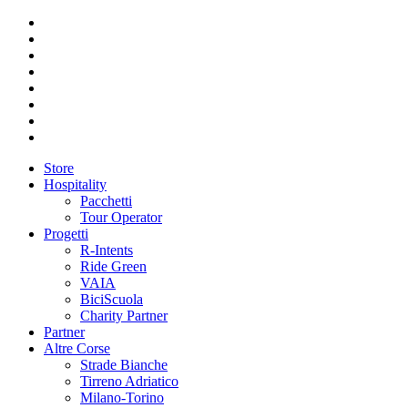
Store
Hospitality
Pacchetti
Tour Operator
Progetti
R-Intents
Ride Green
VAIA
BiciScuola
Charity Partner
Partner
Altre Corse
Strade Bianche
Tirreno Adriatico
Milano-Torino