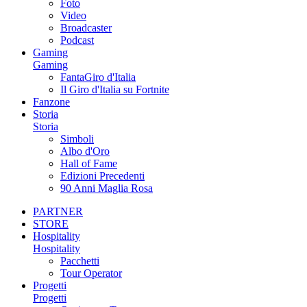
Foto
Video
Broadcaster
Podcast
Gaming
Gaming
FantaGiro d'Italia
Il Giro d'Italia su Fortnite
Fanzone
Storia
Storia
Simboli
Albo d'Oro
Hall of Fame
Edizioni Precedenti
90 Anni Maglia Rosa
PARTNER
STORE
Hospitality
Hospitality
Pacchetti
Tour Operator
Progetti
Progetti