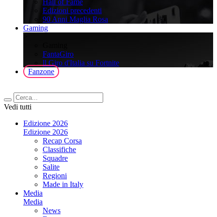
Hall of Fame
Edizioni precedenti
90 Anni Maglia Rosa
Gaming
>
Gaming
FantaGiro
ll Giro d'Italia su Fortnite
Fanzone
Vedi tutti
Edizione 2026
Edizione 2026
Recap Corsa
Classifiche
Squadre
Salite
Regioni
Made in Italy
Media
Media
News