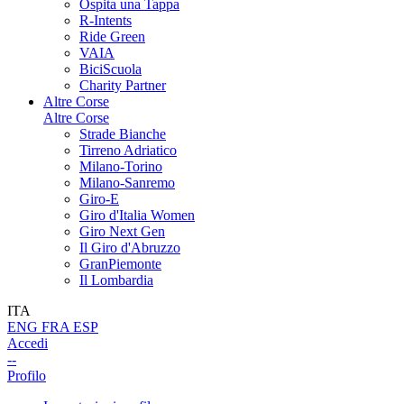
Ospita una Tappa
R-Intents
Ride Green
VAIA
BiciScuola
Charity Partner
Altre Corse
Altre Corse
Strade Bianche
Tirreno Adriatico
Milano-Torino
Milano-Sanremo
Giro-E
Giro d'Italia Women
Giro Next Gen
Il Giro d'Abruzzo
GranPiemonte
Il Lombardia
ITA
ENG
FRA
ESP
Accedi
--
Profilo