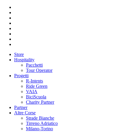
Store
Hospitality
Pacchetti
Tour Operator
Progetti
R-Intents
Ride Green
VAIA
BiciScuola
Charity Partner
Partner
Altre Corse
Strade Bianche
Tirreno Adriatico
Milano-Torino