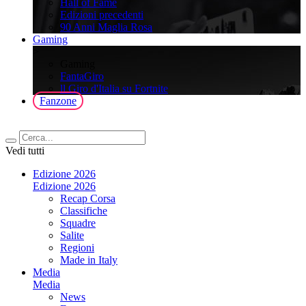
Hall of Fame
Edizioni precedenti
90 Anni Maglia Rosa
Gaming
>
Gaming
FantaGiro
ll Giro d'Italia su Fortnite
Fanzone
Vedi tutti
Edizione 2026
Edizione 2026
Recap Corsa
Classifiche
Squadre
Salite
Regioni
Made in Italy
Media
Media
News