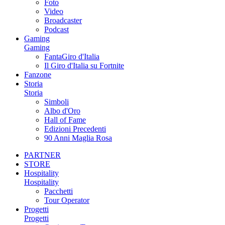
Foto
Video
Broadcaster
Podcast
Gaming
Gaming
FantaGiro d'Italia
Il Giro d'Italia su Fortnite
Fanzone
Storia
Storia
Simboli
Albo d'Oro
Hall of Fame
Edizioni Precedenti
90 Anni Maglia Rosa
PARTNER
STORE
Hospitality
Hospitality
Pacchetti
Tour Operator
Progetti
Progetti