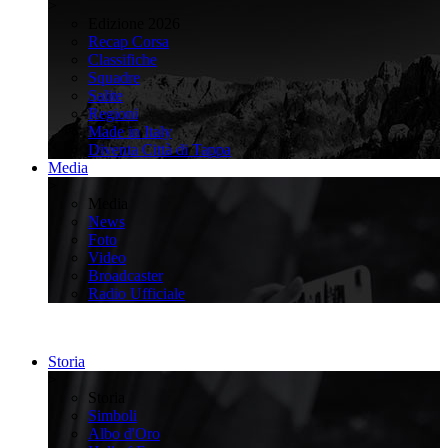
>
Edizione 2026
Recap Corsa
Classifiche
Squadre
Salite
Regioni
Made in Italy
Diventa Città di Tappa
Media
>
Media
News
Foto
Video
Broadcaster
Radio Ufficiale
Storia
>
Storia
Simboli
Albo d'Oro