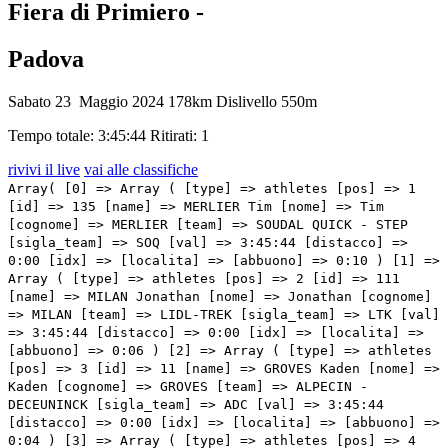
Fiera di Primiero -
Padova
Sabato 23 Maggio 2024
178km
Dislivello 550m
Tempo totale: 3:45:44
Ritirati: 1
rivivi il live
vai alle classifiche
Array( [0] => Array ( [type] => athletes [pos] => 1 [id] => 135 [name] => MERLIER Tim [nome] => Tim [cognome] => MERLIER [team] => SOUDAL QUICK - STEP [sigla_team] => SOQ [val] => 3:45:44 [distacco] => 0:00 [idx] => [localita] => [abbuono] => 0:10 ) [1] => Array ( [type] => athletes [pos] => 2 [id] => 111 [name] => MILAN Jonathan [nome] => Jonathan [cognome] => MILAN [team] => LIDL-TREK [sigla_team] => LTK [val] => 3:45:44 [distacco] => 0:00 [idx] => [localita] => [abbuono] => 0:06 ) [2] => Array ( [type] => athletes [pos] => 3 [id] => 11 [name] => GROVES Kaden [nome] => Kaden [cognome] => GROVES [team] => ALPECIN - DECEUNINCK [sigla_team] => ADC [val] => 3:45:44 [distacco] => 0:00 [idx] => [localita] => [abbuono] => 0:04 ) [3] => Array ( [type] => athletes [pos] => 4 [id] => 182 [name] => DAINESE Alberto [nome] => Alberto [cognome] => DAINESE [team] => TUDOR PRO CYCLING TEAM [sigla_team] => TUD [val] => 3:45:44 [distacco] => 0:00 [idx] => [localita] => [abbuono] => ) [4] => Array ( [type] => athletes [pos] => 5 [id] => 52 [name] => ANIOLKOWSKI Stanislaw [nome] => Stanislaw [cognome] => ANIOLKOWSKI [team] => COFIDIS [sigla_team] => COF [val] => 3:45:44 [distacco] => 0:00 [idx] => [localita] => [abbuono] => ) [5] => Array ( [type] => athletes [pos] => 6 [id] => 124 [name] => GAVIRIA Fernando [nome] => Fernando [cognome] => GAVIRIA [team] => MOVISTAR TEAM [sigla_team] => MOV [val] => 3:45:44 [distacco] => 0:00 [idx] => [localita] => [abbuono] => ) [6] => Array ( [type] => athletes [pos] => 7 [id] => 95 [name] => MIHKELS Madis [nome] => Madis [cognome] => MIHKELS [team] => INTERMARCHE' - WANTY [sigla_team] => IWA [val] => 3:45:44 [distacco] => 0:00 [idx] => [localita] => [abbuono] => ) [7] => Array ( [type] => athletes [pos] => 8 [id] => 153 [name] => EWAN Caleb [nome] => Caleb [cognome] => EWAN [team] => TEAM JAYCO ALULA [sigla_team] => JAY [val] => 3:45:44 [distacco] => 0:00 [idx] => [localita] => [abbuono] => ) [8] => Array ( [type] => athletes [pos] => 9 [id] => 32 [name] => BALLERINI Davide [nome] => Davide [cognome] => BALLERINI [team] => ASTANA QAZAQSTAN TEAM [sigla_team] => AST [val] => 3:45:44 [distacco] => 0:00 [idx] => [localita] => [abbuono] => ) [9] => Array ( [type] => athletes [pos] => 10 [id] => 197 [name] => MOLANO Juan Sebastian [nome] => Juan Sebastian [cognome] => MOLANO [team] => UAE TEAM EMIRATES [sigla_team] => UAD [val] => 3:45:44 [distacco] => 0:00 [idx] => [localita] => [abbuono] => ) [10] => Array ( [type] => athletes [pos] => 11 [id] => 157 [name] => WALSCHEID Maximilian [nome] => Maximilian [cognome] => WALSCHEID [team] => TEAM JAYCO ALULA [sigla_team] => JAY [val] => 3:45:44 [distacco] => 0:00 [idx] => [localita] => [abbuono] => ) [11] => Array ( [type] => athletes [pos] => 12 [id] => 104 [name] => HOFSTETTER Hugo [nome] => Hugo [cognome] => HOFSTETTER [team] => ISRAEL - PREMIER TECH [sigla_team] => IPT [val] => 3:45:44 [distacco] => 0:00 [idx] => [localita] => [abbuono] => ) [12] => Array ( [type] => athletes [pos] => 13 [id] => 81 [name] => PITHIE Laurence [nome] => Laurence [cognome] => PITHIE [team] => GROUPAMA - FDJ [sigla_team] => GFC [val] => 3:45:44 [distacco] => 0:00 [idx] => [localita] => [abbuono] => ) [13] => Array ( [type] => athletes [pos] => 14 [id] => 215 [name] => PASQUALON Andrea [nome] => Andrea [cognome] => PASQUALON [team] => BAHRAIN VICTORIOUS [sigla_team] => TBV [val] => 3:45:44 [distacco] => 0:00 [idx] => [localita] => [abbuono] => ) [14] => Array ( [type] => athletes [pos] => 15 [id] => 208 [name] => ZANONCELLO Enrico [nome] => Enrico [cognome] => ZANONCELLO [team] => VF GROUP - BARDIANI CSF- FAIZANE' [sigla_team] => VBF [val] => 3:45:44 [distacco] => 0:00 [idx] => [localita] => [abbuono] => ) [15] => Array ( [type] => athletes [pos] => 16 [id] => 142 [name] => ANDRESEN Lund Tobias [nome] => Lund Tobias [cognome] => ANDRESEN [team] => TEAM DSM - FIRMENICH POSTNL [sigla_team] => DFP [val] => 3:45:44 [distacco] => 0:00 [idx] => [localita] => [abbuono] => ) [16] => Array ( [type] => athletes [pos] => 17 [id] => 178 [name] => VAN DIJKE Tim [nome] => Tim [cognome] => VAN DIJKE [team] => TEAM VISMA - LEASE A BIKE [sigla_team] => TVL [val] => 3:45:44 [distacco] => 0:00 [idx] => [localita] => [abbuono] => ) [17] => Array ( [type] => athletes [pos] => 18 [id] => 164 [name] => LONARDI Giovanni [nome] => Giovanni [cognome] => LONARDI [team] => TEAM POLTI KOMETA [sigla_team] => PTK [val] => 3:45:44 [distacco] => 0:00 [idx] => [localita] => [abbuono] => ) [18] => Array ( [type] => athletes [pos] => 19 [id] => 25 [name] => GRONDIN Donavan [nome] => Donavan [cognome] => GRONDIN [team] => ARKEA - B&B HOTELS [sigla_team] => ARK [val] => 3:45:44 [distacco] => 0:00 [idx] => [localita] => [abbuono] => ) [19] => Array ( [type] => athletes [pos] => 20 [id] => 125 [name] => MILESI Lorenzo [nome] => Lorenzo [cognome] => MILESI [team] => MOVISTAR TEAM [sigla_team] => MOV [val] => 3:45:44 [distacco] => 0:00 [idx] => [localita] => [abbuono] => ) [20] => Array ( [type] => athletes [pos] => 21 [id] => 216 [name] => ZAMBANINI Edoardo [nome] => Edoardo [cognome] => ZAMBANINI [team] => BAHRAIN VICTORIOUS [sigla_team] => TBV [val] => 3:45:44 [distacco] => 0:00 [idx] => [localita] => [abbuono] => ) [21] => Array ( [type] => athletes [pos] => 22 [id] => 166 [name] => MUNOZ Francisco [nome] => Francisco [cognome] => MUNOZ [team] => TEAM POLTI KOMETA [sigla_team] => PTK [val] => 3:45:44 [distacco] => 0:00 [idx] => [localita] => [abbuono] => ) [22] => Array ( [type] => athletes [pos] => 23 [id] => 66 [name] => TRONCHON Bastien [nome] => Bastien [cognome] => TRONCHON [team] => DECATHLON AG2R LA MONDIALE TEAM [sigla_team] => DAT [val] => 3:45:44 [distacco] => 0:00 [idx] => [localita] => [abbuono] => ) [23] => Array ( [type] => athletes [pos] => 24 [id] => 43 [name] => GAMPER Patrick [nome] => Patrick [cognome] => GAMPER [team] => BORA - HANSGROHE [sigla_team] => BOH [val] => 3:45:44 [distacco] => 0:00 [idx] => [localita] => [abbuono] => ) [24] => Array ( [type] => athletes [pos] => 25 [id] => 14