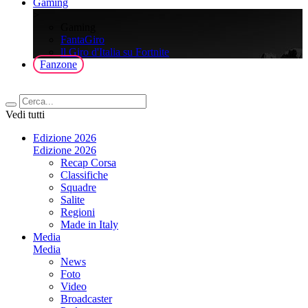
Gaming
>
Gaming
FantaGiro
ll Giro d'Italia su Fortnite
Fanzone
Vedi tutti
Edizione 2026
Edizione 2026
Recap Corsa
Classifiche
Squadre
Salite
Regioni
Made in Italy
Media
Media
News
Foto
Video
Broadcaster