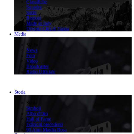
Classifiche
Squadre
Salite
Regioni
Made in Italy
Diventa Città di Tappa
Media
>
Media
News
Foto
Video
Broadcaster
Radio Ufficiale
Storia
>
Storia
Simboli
Albo d'Oro
Hall of Fame
Edizioni precedenti
90 Anni Maglia Rosa