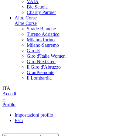
VAIA
BiciScuola
Charity Partner
Altre Corse
Altre Corse
Strade Bianche
Tirreno Adriatico
Milano-Torino
Milano-Sanremo
Giro-E
Giro d'Italia Women
Giro Next Gen
Il Giro d'Abruzzo
GranPiemonte
Il Lombardia
ITA
Accedi
--
Profilo
Impostazioni profilo
Esci