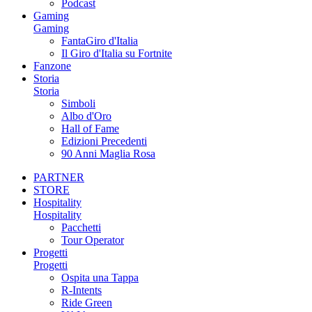
Podcast
Gaming
Gaming
FantaGiro d'Italia
Il Giro d'Italia su Fortnite
Fanzone
Storia
Storia
Simboli
Albo d'Oro
Hall of Fame
Edizioni Precedenti
90 Anni Maglia Rosa
PARTNER
STORE
Hospitality
Hospitality
Pacchetti
Tour Operator
Progetti
Progetti
Ospita una Tappa
R-Intents
Ride Green