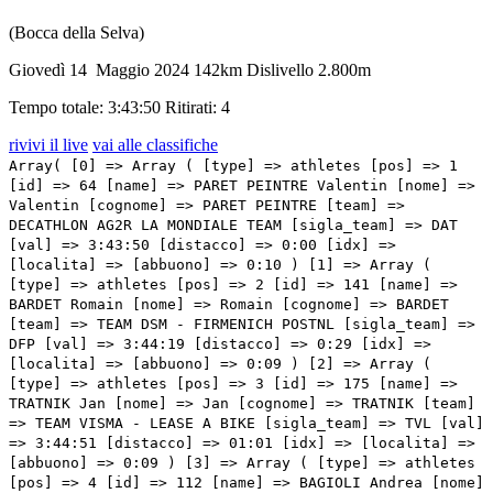
(Bocca della Selva)
Giovedì 14 Maggio 2024
142km
Dislivello 2.800m
Tempo totale: 3:43:50
Ritirati: 4
rivivi il live
vai alle classifiche
Array( [0] => Array ( [type] => athletes [pos] => 1 [id] => 64 [name] => PARET PEINTRE Valentin [nome] => Valentin [cognome] => PARET PEINTRE [team] => DECATHLON AG2R LA MONDIALE TEAM [sigla_team] => DAT [val] => 3:43:50 [distacco] => 0:00 [idx] => [localita] => [abbuono] => 0:10 ) [1] => Array ( [type] => athletes [pos] => 2 [id] => 141 [name] => BARDET Romain [nome] => Romain [cognome] => BARDET [team] => TEAM DSM - FIRMENICH POSTNL [sigla_team] => DFP [val] => 3:44:19 [distacco] => 0:29 [idx] => [localita] => [abbuono] => 0:09 ) [2] => Array ( [type] => athletes [pos] => 3 [id] => 175 [name] => TRATNIK Jan [nome] => Jan [cognome] => TRATNIK [team] => TEAM VISMA - LEASE A BIKE [sigla_team] => TVL [val] => 3:44:51 [distacco] => 01:01 [idx] => [localita] => [abbuono] => 0:09 ) [3] => Array ( [type] => athletes [pos] => 4 [id] => 112 [name] => BAGIOLI Andrea [nome] => Andrea [cognome] => BAGIOLI [team] => LIDL-TREK [sigla_team] => LTK [val] => 3:45:08 [distacco] => 01:18 [idx] => [localita] => [abbuono] => ) [4] => Array ( [type] => athletes [pos] => 5 [id] => 63 [name] => PARET PEINTRE Aurelien [nome] => Aurelien [cognome] => PARET PEINTRE [team] => DECATHLON AG2R LA MONDIALE TEAM [sigla_team] => DAT [val] => 3:45:15 [distacco] => 01:25 [idx] => [localita] => [abbuono] => ) [5] => Array ( [type] => athletes [pos] => 6 [id] => 56 [name] => GESCHKE Simon [nome] => Simon [cognome] => GESCHKE [team] => COFIDIS [sigla_team] => COF [val] => 3:45:15 [distacco] => 01:25 [idx] => [localita] => [abbuono] => ) [6] => Array ( [type] => athletes [pos] => 7 [id] => 158 [name] => ZANA Filippo [nome] => Filippo [cognome] => ZANA [team] => TEAM JAYCO ALULA [sigla_team] => JAY [val] => 3:45:15 [distacco] => 01:25 [idx] => [localita] => [abbuono] => ) [7] => Array ( [type] => athletes [pos] => 8 [id] => 201 [name] => POZZOVIVO Domenico [nome] => Domenico [cognome] => POZZOVIVO [team] => VF GROUP - BARDIANI CSF- FAIZANE' [sigla_team] => VBF [val] => 3:45:15 [distacco] => 01:25 [idx] => [localita] => [abbuono] => ) [8] => Array ( [type] => athletes [pos] => 9 [id] => 13 [name] => CONCI Nicola [nome] => Nicola [cognome] => CONCI [team] => ALPECIN - DECEUNINCK [sigla_team] => ADC [val] => 3:45:31 [distacco] => 01:41 [idx] => [localita] => [abbuono] => ) [9] => Array ( [type] => athletes [pos] => 10 [id] => 71 [name] => CHAVES Esteban [nome] => Esteban [cognome] => CHAVES [team] => EF EDUCATION - EASYPOST [sigla_team] => EFE [val] => 3:45:46 [distacco] => 01:56 [idx] => [localita] => [abbuono] => ) [10] => Array ( [type] => athletes [pos] => 11 [id] => 116 [name] => LOPEZ Juan Pedro [nome] => Juan Pedro [cognome] => LOPEZ [team] => LIDL-TREK [sigla_team] => LTK [val] => 3:45:54 [distacco] => 02:04 [idx] => [localita] => [abbuono] => ) [11] => Array ( [type] => athletes [pos] => 12 [id] => 47 [name] => SCHACHMANN Maximilian [nome] => Maximilian [cognome] => SCHACHMANN [team] => BORA - HANSGROHE [sigla_team] => BOH [val] => 3:46:05 [distacco] => 02:15 [idx] => [localita] => [abbuono] => ) [12] => Array ( [type] => athletes [pos] => 13 [id] => 147 [name] => VERMAERKE Kevin [nome] => Kevin [cognome] => VERMAERKE [team] => TEAM DSM - FIRMENICH POSTNL [sigla_team] => DFP [val] => 3:46:28 [distacco] => 02:38 [idx] => [localita] => [abbuono] => ) [13] => Array ( [type] => athletes [pos] => 14 [id] => 61 [name] => O'CONNOR Ben [nome] => Ben [cognome] => O'CONNOR [team] => DECATHLON AG2R LA MONDIALE TEAM [sigla_team] => DAT [val] => 3:47:04 [distacco] => 03:14 [idx] => [localita] => [abbuono] => ) [14] => Array ( [type] => athletes [pos] => 15 [id] => 41 [name] => MARTINEZ Daniel Felipe [nome] => Daniel Felipe [cognome] => MARTINEZ [team] => BORA - HANSGROHE [sigla_team] => BOH [val] => 3:47:04 [distacco] => 03:14 [idx] => [localita] => [abbuono] => ) [15] => Array ( [type] => athletes [pos] => 16 [id] => 1 [name] => THOMAS Geraint [nome] => Geraint [cognome] => THOMAS [team] => INEOS GRENADIERS [sigla_team] => IGD [val] => 3:47:04 [distacco] => 03:14 [idx] => [localita] => [abbuono] => ) [16] => Array ( [type] => athletes [pos] => 17 [id] => 191 [name] => POGACAR Tadej [nome] => Tadej [cognome] => POGACAR [team] => UAE TEAM EMIRATES [sigla_team] => UAD [val] => 3:47:04 [distacco] => 03:14 [idx] => [localita] => [abbuono] => ) [17] => Array ( [type] => athletes [pos] => 18 [id] => 126 [name] => RUBIO Einer [nome] => Einer [cognome] => RUBIO [team] => MOVISTAR TEAM [sigla_team] => MOV [val] => 3:47:04 [distacco] => 03:14 [idx] => [localita] => [abbuono] => ) [18] => Array ( [type] => athletes [pos] => 19 [id] => 211 [name] => TIBERI Antonio [nome] => Antonio [cognome] => TIBERI [team] => BAHRAIN VICTORIOUS [sigla_team] => TBV [val] => 3:47:08 [distacco] => 03:18 [idx] => [localita] => [abbuono] => ) [19] => Array ( [type] => athletes [pos] => 20 [id] => 133 [name] => HIRT Jan [nome] => Jan [cognome] => HIRT [team] => SOUDAL QUICK - STEP [sigla_team] => SOQ [val] => 3:47:08 [distacco] => 03:18 [idx] => [localita] => [abbuono] => ) [20] => Array ( [type] => athletes [pos] => 21 [id] => 187 [name] => STORER Michael [nome] => Michael [cognome] => STORER [team] => TUDOR PRO CYCLING TEAM [sigla_team] => TUD [val] => 3:47:08 [distacco] => 03:18 [idx] => [localita] => [abbuono] => ) [21] => Array ( [type] => athletes [pos] => 22 [id] => 33 [name] => FORTUNATO Lorenzo [nome] => Lorenzo [cognome] => FORTUNATO [team] => ASTANA QAZAQSTAN TEAM [sigla_team] => AST [val] => 3:47:08 [distacco] => 03:18 [idx] => [localita] => [abbuono] => ) [22] => Array ( [type] => athletes [pos] => 23 [id] => 62 [name] => BAUDIN Alex [nome] => Alex [cognome] => BAUDIN [team] => DECATHLON AG2R LA MONDIALE TEAM [sigla_team] => DAT [val] => 3:47:08 [distacco] => 03:18 [idx] => [localita] => [abbuono] => ) [23] => Array ( [type] => athletes [pos] => 24 [id] => 202 [name] => COVILI Luca [nome] => Luca [cognome] => COVILI [team] => VF GROUP - BARDIANI CSF- FAIZANE' [sigla_team] => VBF [val] => 3:47:12 [distacco] => 03:22 [idx] => [localita] => [abbuono] => ) [24] => Array ( [type] => athletes