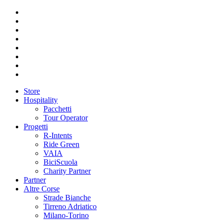
Store
Hospitality
Pacchetti
Tour Operator
Progetti
R-Intents
Ride Green
VAIA
BiciScuola
Charity Partner
Partner
Altre Corse
Strade Bianche
Tirreno Adriatico
Milano-Torino