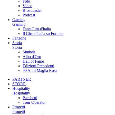
Foto
Video
Broadcaster
Podcast
Gaming
Gaming
FantaGiro d'Italia
Il Giro d'Italia su Fortnite
Fanzone
Storia
Storia
Simboli
Albo d'Oro
Hall of Fame
Edizioni Precedenti
90 Anni Maglia Rosa
PARTNER
STORE
Hospitality
Hospitality
Pacchetti
Tour Operator
Progetti
Progetti