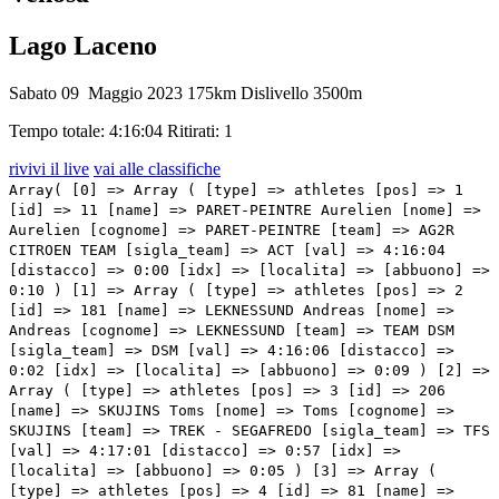
Lago Laceno
Sabato 09 Maggio 2023
175km
Dislivello 3500m
Tempo totale: 4:16:04
Ritirati: 1
rivivi il live
vai alle classifiche
Array( [0] => Array ( [type] => athletes [pos] => 1 [id] => 11 [name] => PARET-PEINTRE Aurelien [nome] => Aurelien [cognome] => PARET-PEINTRE [team] => AG2R CITROEN TEAM [sigla_team] => ACT [val] => 4:16:04 [distacco] => 0:00 [idx] => [localita] => [abbuono] => 0:10 ) [1] => Array ( [type] => athletes [pos] => 2 [id] => 181 [name] => LEKNESSUND Andreas [nome] => Andreas [cognome] => LEKNESSUND [team] => TEAM DSM [sigla_team] => DSM [val] => 4:16:06 [distacco] => 0:02 [idx] => [localita] => [abbuono] => 0:09 ) [2] => Array ( [type] => athletes [pos] => 3 [id] => 206 [name] => SKUJINS Toms [nome] => Toms [cognome] => SKUJINS [team] => TREK - SEGAFREDO [sigla_team] => TFS [val] => 4:17:01 [distacco] => 0:57 [idx] => [localita] => [abbuono] => 0:05 ) [3] => Array ( [type] => athletes [pos] => 4 [id] => 81 [name] => ALBANESE Vincenzo [nome] => Vincenzo [cognome] => ALBANESE [team] => EOLO-KOMETA CYCLING TEAM [sigla_team] => EOK [val] => 4:17:01 [distacco] => 0:57 [idx] => [localita] => [abbuono] => 0:02 ) [4] => Array ( [type] => athletes [pos] => 5 [id] => 22 [name] => CONCI Nicola [nome] => Nicola [cognome] => CONCI [team] => ALPECIN-DECEUNINCK [sigla_team] => ADC [val] => 4:17:06 [distacco] => 01:02 [idx] => [localita] => [abbuono] => ) [5] => Array ( [type] => athletes [pos] => 6 [id] => 202 [name] => GHEBREIGZABHIER Amanuel [nome] => Amanuel [cognome] => GHEBREIGZABHIER [team] => TREK - SEGAFREDO [sigla_team] => TFS [val] => 4:17:11 [distacco] => 01:07 [idx] => [localita] => [abbuono] => ) [6] => Array ( [type] => athletes [pos] => 7 [id] => 143 [name] => BOUWMAN Koen [nome] => Koen [cognome] => BOUWMAN [team] => JUMBO-VISMA [sigla_team] => TJV [val] => 4:18:05 [distacco] => 02:01 [idx] => [localita] => [abbuono] => ) [7] => Array ( [type] => athletes [pos] => 8 [id] => 44 [name] => CARUSO Damiano [nome] => Damiano [cognome] => CARUSO [team] => BAHRAIN VICTORIOUS [sigla_team] => TBV [val] => 4:18:05 [distacco] => 02:01 [idx] => [localita] => [abbuono] => ) [8] => Array ( [type] => athletes [pos] => 9 [id] => 193 [name] => DUNBAR Edward [nome] => Edward [cognome] => DUNBAR [team] => TEAM JAYCO ALULA [sigla_team] => JAY [val] => 4:18:05 [distacco] => 02:01 [idx] => [localita] => [abbuono] => ) [9] => Array ( [type] => athletes [pos] => 10 [id] => 51 [name] => VLASOV Aleksandr [nome] => Aleksandr [cognome] => VLASOV [team] => BORA - HANSGROHE [sigla_team] => BOH [val] => 4:18:05 [distacco] => 02:01 [idx] => [localita] => [abbuono] => ) [10] => Array ( [type] => athletes [pos] => 11 [id] => 131 [name] => POZZOVIVO Domenico [nome] => Domenico [cognome] => POZZOVIVO [team] => ISRAEL - PREMIER TECH [sigla_team] => IPT [val] => 4:18:05 [distacco] => 02:01 [idx] => [localita] => [abbuono] => ) [11] => Array ( [type] => athletes [pos] => 12 [id] => 136 [name] => RICCITELLO Matthew [nome] => Matthew [cognome] => RICCITELLO [team] => ISRAEL - PREMIER TECH [sigla_team] => IPT [val] => 4:18:05 [distacco] => 02:01 [idx] => [localita] => [abbuono] => ) [12] => Array ( [type] => athletes [pos] => 13 [id] => 111 [name] => GEOGHEGAN HART Tao [nome] => Tao [cognome] => GEOGHEGAN HART [team] => INEOS GRENADIERS [sigla_team] => IGD [val] => 4:18:05 [distacco] => 02:01 [idx] => [localita] => [abbuono] => ) [13] => Array ( [type] => athletes [pos] => 14 [id] => 85 [name] => FORTUNATO Lorenzo [nome] => Lorenzo [cognome] => FORTUNATO [team] => EOLO-KOMETA CYCLING TEAM [sigla_team] => EOK [val] => 4:18:05 [distacco] => 02:01 [idx] => [localita] => [abbuono] => ) [14] => Array ( [type] => athletes [pos] => 15 [id] => 43 [name] => BUITRAGO Santiago [nome] => Santiago [cognome] => BUITRAGO [team] => BAHRAIN VICTORIOUS [sigla_team] => TBV [val] => 4:18:05 [distacco] => 02:01 [idx] => [localita] => [abbuono] => ) [15] => Array ( [type] => athletes [pos] => 16 [id] => 218 [name] => VINE Jay [nome] => Jay [cognome] => VINE [team] => UAE TEAM EMIRATES [sigla_team] => UAD [val] => 4:18:05 [distacco] => 02:01 [idx] => [localita] => [abbuono] => ) [16] => Array ( [type] => athletes [pos] => 17 [id] => 41 [name] => HAIG Jack Leonard [nome] => Jack Leonard [cognome] => HAIG [team] => BAHRAIN VICTORIOUS [sigla_team] => TBV [val] => 4:18:05 [distacco] => 02:01 [idx] => [localita] => [abbuono] => ) [17] => Array ( [type] => athletes [pos] => 18 [id] => 56 [name] => KAMNA Lennard [nome] => Lennard [cognome] => KAMNA [team] => BORA - HANSGROHE [sigla_team] => BOH [val] => 4:18:05 [distacco] => 02:01 [idx] => [localita] => [abbuono] => ) [18] => Array ( [type] => athletes [pos] => 19 [id] => 1 [name] => EVENEPOEL Remco [nome] => Remco [cognome] => EVENEPOEL [team] => SOUDAL QUICK-STEP [sigla_team] => SOQ [val] => 4:18:05 [distacco] => 02:01 [idx] => [localita] => [abbuono] => ) [19] => Array ( [type] => athletes [pos] => 20 [id] => 211 [name] => ALMEIDA Joao Pedro [nome] => Joao Pedro [cognome] => ALMEIDA [team] => UAE TEAM EMIRATES [sigla_team] => UAD [val] => 4:18:05 [distacco] => 02:01 [idx] => [localita] => [abbuono] => ) [20] => Array ( [type] => athletes [pos] => 21 [id] => 116 [name] => SIVAKOV Pavel [nome] => Pavel [cognome] => SIVAKOV [team] => INEOS GRENADIERS [sigla_team] => IGD [val] => 4:18:05 [distacco] => 02:01 [idx] => [localita] => [abbuono] => ) [21] => Array ( [type] => athletes [pos] => 22 [id] => 146 [name] => KUSS Sepp [nome] => Sepp [cognome] => KUSS [team] => JUMBO-VISMA [sigla_team] => TJV [val] => 4:18:05 [distacco] => 02:01 [idx] => [localita] => [abbuono] => ) [22] => Array ( [type] => athletes [pos] => 23 [id] => 73 [name] => CARTHY Hugh John [nome] => Hugh John [cognome] => CARTHY [team] => EF EDUCATION - EASYPOST [sigla_team] => EFE [val] => 4:18:05 [distacco] => 02:01 [idx] => [localita] => [abbuono] => ) [23] => Array ( [type] => athletes [pos] => 24 [id] => 112 [name] => ARENSMAN Thymen [nome] => Thymen [cognome] => ARENSMAN [team] => INEOS GRENADIERS [sigla_team] => IGD [val] => 4:18:05 [distacco] => 02:01 [idx] => [localita] => [abbuono] => ) [24] => Array ( [type] => athletes [pos] => 25 [id] => 118 [name] => THOMAS Geraint