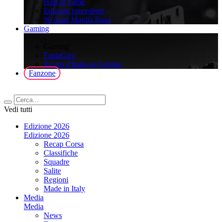
Hall of Fame
Edizioni precedenti
90 Anni Maglia Rosa
Gaming
>
Gaming
FantaGiro
ll Giro d'Italia su Fortnite
Fanzone
Vedi tutti
Edizione 2026
Edizione 2026
Recap Corsa
Classifiche
Squadre
Salite
Regioni
Made in Italy
Media
Media
News