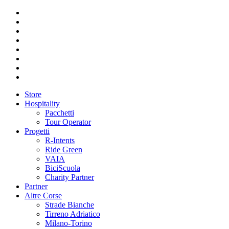
Store
Hospitality
Pacchetti
Tour Operator
Progetti
R-Intents
Ride Green
VAIA
BiciScuola
Charity Partner
Partner
Altre Corse
Strade Bianche
Tirreno Adriatico
Milano-Torino