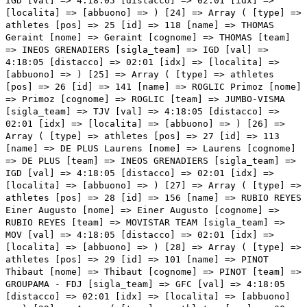
buono] => ) [29] => Array ( [type] => athletes [pos] => 30 [id] => 71 [name] => URAN URAN Rigoberto [nome] => Rigoberto [cognome] => URAN URAN [team] => EF EDUCATION - EASYPOST [sigla_team] => EFE [val] => 4:18:05 [distacco] => 02:01 [idx] => [localita] => [abbuono] => ) [30] => Array ( [type] => athletes [pos] => 31 [id] => 161 [name] => BARGUIL Warren [nome] => Warren [cognome] => BARGUIL [team] => TEAM ARKEA - SAMSIC [sigla_team] => ARK [val] => 4:18:05 [distacco] => 02:01 [idx] => [localita] => [abbuono] => ) [31] => Array ( [type] => athletes [pos] => 32 [id] => 38 [name] => VELASCO Simone [nome] => Simone [cognome] => VELASCO [team] => ASTANA QAZAQSTAN TEAM [sigla_team] => AST [val] => 4:18:49 [distacco] => 02:45 [idx] => [localita] => [abbuono] => ) [32] => Array ( [type] => athletes [pos] => 33 [id] => 126 [name] => PETILLI Simone [nome] => Simone [cognome] => PETILLI [team] => INTERMARCHE' - CIRCUS - WANTY [sigla_team] => ICW [val] => 4:18:49 [distacco] => 02:45 [idx] => [localita] => [abbuono] => ) [33] => Array ( [type] => athletes [pos] => 34 [id] => 152 [name] => BARTA William [nome] => William [cognome] => BARTA [team] => MOVISTAR TEAM [sigla_team] => MOV [val] => 4:18:49 [distacco] => 02:45 [idx] => [localita] => [abbuono] => ) [34] => Array ( [type] => athletes [pos] => 35 [id] => 124 [name] => HUYS Laurens [nome] => Laurens [cognome] => HUYS [team] => INTERMARCHE' - CIRCUS - WANTY [sigla_team] => ICW [val] => 4:18:49 [distacco] => 02:45 [idx] => [localita] => [abbuono] => ) [35] => Array ( [type] => athletes [pos] => 36 [id] => 148 [name] => OOMEN Sam [nome] => Sam [cognome] => OOMEN [team] => JUMBO-VISMA [sigla_team] => TJV [val] => 4:20:02 [distacco] => 03:58 [idx] => [localita] => [abbuono] => ) [36] => Array ( [type] => athletes [pos] => 37 [id] => 57 [name] => KONRAD Patrick [nome] => Patrick [cognome] => KONRAD [team] => BORA - HANSGROHE [sigla_team] => BOH [val] => 4:20:02 [distacco] => 03:58 [idx] => [localita] => [abbuono] => ) [37] => Array ( [type] => athletes [pos] => 38 [id] => 8 [name] => VERVAEKE Louis [nome] => Louis [cognome] => VERVAEKE [team] => SOUDAL QUICK-STEP [sigla_team] => SOQ [val] => 4:20:02 [distacco] => 03:58 [idx] => [localita] => [abbuono] => ) [38] => Array ( [type] => athletes [pos] => 39 [id] => 97 [name] => TONELLI Alessandro [nome] => Alessandro [cognome] => TONELLI [team] => GREEN PROJECT-BARDIANICSF-FAIZANE' [sigla_team] => GBF [val] => 4:20:17 [distacco] => 04:13 [idx] => [localita] => [abbuono] => ) [39] => Array ( [type] => athletes [pos] => 40 [id] => 154 [name] => RODRIGUEZ Oscar [nome] => Oscar [cognome] => RODRIGUEZ [team] => MOVISTAR TEAM [sigla_team] => MOV [val] => 4:20:17 [distacco] => 04:13 [idx] => [localita] => [abbuono] => ) [40] => Array ( [type] => athletes [pos] => 41 [id] => 66 [name] => LASTRA MARTINEZ Jonathan [nome] => Jonathan [cognome] => LASTRA MARTINEZ [team] => COFIDIS [sigla_team] => COF [val] => 4:20:17 [distacco] => 04:13 [idx] => [localita] => [abbuono] => ) [41] => Array ( [type] => athletes [pos] => 42 [id] => 33 [name] => DOMBROWSKI Joseph Lloyd [nome] => Joseph Lloyd [cognome] => DOMBROWSKI [team] => ASTANA QAZAQSTAN TEAM [sigla_team] => AST [val] => 4:20:17 [distacco] => 04:13 [idx] => [localita] => [abbuono] => ) [42] => Array ( [type] => athletes [pos] => 43 [id] => 35 [name] => PRONSKIY Vadim [nome] => Vadim [cognome] => PRONSKIY [team] => ASTANA QAZAQSTAN TEAM [sigla_team] => AST [val] => 4:20:17 [distacco] => 04:13 [idx] => [localita] => [abbuono] => ) [43] => Array ( [type] => athletes [pos] => 44 [id] => 92 [name] => COVILI Luca [nome] => Luca [cognome] => COVILI [team] => GREEN PROJECT-BARDIANICSF-FAIZANE' [sigla_team] => GBF [val] => 4:20:17 [distacco] => 04:13 [idx] => [localita] => [abbuono] => ) [44] => Array ( [type] => athletes [pos] => 45 [id] => 74 [name] => CEPEDA ORTIZ Jefferson [nome] => Jefferson [cognome] => CEPEDA ORTIZ [team] => EF EDUCATION - EASYPOST [sigla_team] => EFE [val] => 4:20:17 [distacco] => 04:13 [idx] => [localita] => [abbuono] => ) [45] => Array ( [type] => athletes [pos] => 46 [id] => 36 [name] => SANCHEZ Luis Leon [nome] => Luis Leon [cognome] => SANCHEZ [team] => ASTANA QAZAQSTAN TEAM [sigla_team] => AST [val] => 4:20:17 [distacco] => 04:13 [idx] => [localita] => [abbuono] => ) [46] => Array ( [type] => athletes [pos] => 47 [id] => 216 [name] => MCNULTY Brandon [nome] => Brandon [cognome] => MCNULTY [team] => UAE TEAM EMIRATES [sigla_team] => UAD [val] => 4:21:41 [distacco] => 05:37 [idx] => [localita] => [abbuono] => ) [47] => Array ( [type] => athletes [pos] => 48 [id] => 55 [name] => JUNGELS Bob [nome] => Bob [cognome] => JUNGELS [team] => BORA - HANSGROHE [sigla_team] => BOH [val] => 4:21:41 [distacco] => 05:37 [idx] => [localita] => [abbuono] => ) [48] => Array ( [type] => athletes [pos] => 49 [id] => 109 [name] => VAN DEN BERG Lars [nome] => Lars [cognome] => VAN DEN BERG [team] => GROUPAMA - FDJ [sigla_team] => GFC [val] => 4:21:51 [distacco] => 05:47 [idx] => [localita] => [abbuono] => ) [49] => Array ( [type] => athletes [pos] => 50 [id] => 205 [name] => MOLLEMA Bauke [nome] => Bauke [cognome] => MOLLEMA [team] => TREK - SEGAFREDO [sigla_team] => TFS [val] => 4:21:51 [distacco] => 05:47 [idx] => [localita] => [abbuono] => ) [50] => Array ( [type] => athletes [pos] => 51 [id] => 7 [name] => VAN WILDER Ilan [nome] => Ilan [cognome] => VAN WILDER [team] => SOUDAL QUICK-STEP [sigla_team] => SOQ [val] => 4:22:50 [distacco] => 06:46 [idx] => [localita] => [abbuono] => ) [51] => Array ( [type] => athletes [pos] => 52 [id] => 198 [name] => ZANA Filippo [nome] => Filippo [cognome] => ZANA [team] => TEAM JAYCO ALULA [sigla_team] => JAY [val] => 4:24:14 [distacco] => 08:10 [idx] => [localita] => [abbuono] => ) [52] => Array ( [type] => athletes [pos] => 53 [id] => 48 [name] => ZAMBANINI Edoardo [nome] => Edoardo [cognome] => ZAMBANINI [team] => BAHRAIN VICTORIOUS [sigla_team] => TBV [val] => 4:24:14 [distacco] => 08:10 [idx] => [localita] => [abbuono] => ) [53] => Array ( [type] => athletes [pos] => 54