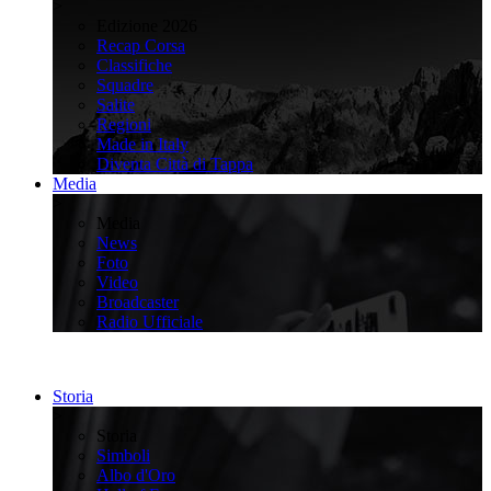
>
Edizione 2026
Recap Corsa
Classifiche
Squadre
Salite
Regioni
Made in Italy
Diventa Città di Tappa
Media
>
Media
News
Foto
Video
Broadcaster
Radio Ufficiale
Storia
>
Storia
Simboli
Albo d'Oro