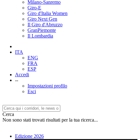
Milano-Sanremo
Giro-E
Giro d'Italia Women
Giro Next Gen
Il Giro d'Abruzzo
GranPiemonte
Il Lombardia
ITA
ENG
FRA
ESP
Accedi
--
Impostazioni profilo
Esci
Cerca
Non sono stati trovati risultati per la tua ricerca...
Edizione 2026