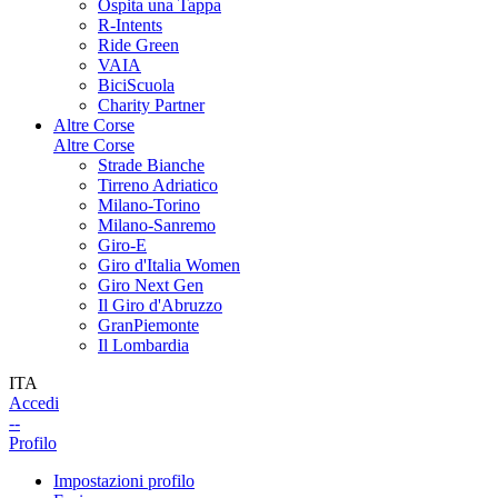
Ospita una Tappa
R-Intents
Ride Green
VAIA
BiciScuola
Charity Partner
Altre Corse
Altre Corse
Strade Bianche
Tirreno Adriatico
Milano-Torino
Milano-Sanremo
Giro-E
Giro d'Italia Women
Giro Next Gen
Il Giro d'Abruzzo
GranPiemonte
Il Lombardia
ITA
Accedi
--
Profilo
Impostazioni profilo