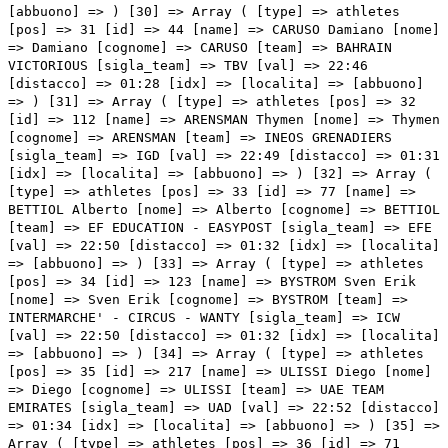
WANTY [sigla_team] => ICW [val] => 22:50 [distacco] => 01:32 [idx] => [localita] => [abbuono] => ) [34] => Array ( [type] => athletes [pos] => 35 [id] => 217 [name] => ULISSI Diego [nome] => Diego [cognome] => ULISSI [team] => UAE TEAM EMIRATES [sigla_team] => UAD [val] => 22:52 [distacco] => 01:34 [idx] => [localita] => [abbuono] => ) [35] => Array ( [type] => athletes [pos] => 36 [id] => 71 [name] => URAN URAN Rigoberto [nome] => Rigoberto [cognome] => URAN URAN [team] => EF EDUCATION - EASYPOST [sigla_team] => EFE [val] => 22:53 [distacco] => 01:35 [idx] => [localita] => [abbuono] => ) [36] => Array ( [type] => athletes [pos] => 37 [id] => 195 [name] => POSTLBERGER Lukas [nome] => Lukas [cognome] => POSTLBERGER [team] => TEAM JAYCO ALULA [sigla_team] => JAY [val] => 22:54 [distacco] => 01:36 [idx] => [localita] => [abbuono] => ) [37] => Array ( [type] => athletes [pos] => 38 [id] => 41 [name] => HAIG Jack Leonard [nome] => Jack Leonard [cognome] => HAIG [team] => BAHRAIN VICTORIOUS [sigla_team] => TBV [val] => 22:54 [distacco] => 01:36 [idx] => [localita] => [abbuono] => ) [38] => Array ( [type] => athletes [pos] => 39 [id] => 57 [name] => KONRAD Patrick [nome] => Patrick [cognome] => KONRAD [team] => BORA - HANSGROHE [sigla_team] => BOH [val] => 22:55 [distacco] => 01:37 [idx] => [localita] => [abbuono] => ) [39] => Array ( [type] => athletes [pos] => 40 [id] => 215 [name] => GIBBONS Ryan [nome] => Ryan [cognome] => GIBBONS [team] => UAE TEAM EMIRATES [sigla_team] => UAD [val] => 22:56 [distacco] => 01:38 [idx] => [localita] => [abbuono] => ) [40] => Array ( [type] => athletes [pos] => 41 [id] => 78 [name] => NIELSEN Magnus Cort [nome] => Magnus Cort [cognome] => NIELSEN [team] => EF EDUCATION - EASYPOST [sigla_team] => EFE [val] => 22:56 [distacco] => 01:38 [idx] => [localita] => [abbuono] => ) [41] => Array ( [type] => athletes [pos] => 42 [id] => 164 [name] => GUERNALEC Thibault [nome] => Thibault [cognome] => GUERNALEC [team] => TEAM ARKEA - SAMSIC [sigla_team] => ARK [val] => 22:56 [distacco] => 01:38 [idx] => [localita] => [abbuono] => ) [42] => Array ( [type] => athletes [pos] => 43 [id] => 4 [name] => CERNY Josef [nome] => Josef [cognome] => CERNY [team] => SOUDAL QUICK-STEP [sigla_team] => SOQ [val] => 22:56 [distacco] => 01:38 [idx] => [localita] => [abbuono] => ) [43] => Array ( [type] => athletes [pos] => 44 [id] => 128 [name] => TAARAMAE Rein [nome] => Rein [cognome] => TAARAMAE [team] => INTERMARCHE' - CIRCUS - WANTY [sigla_team] => ICW [val] => 22:58 [distacco] => 01:40 [idx] => [localita] => [abbuono] => ) [44] => Array ( [type] => athletes [pos] => 45 [id] => 192 [name] => DE MARCHI Alessandro [nome] => Alessandro [cognome] => DE MARCHI [team] => TEAM JAYCO ALULA [sigla_team] => JAY [val] => 22:59 [distacco] => 01:41 [idx] => [localita] => [abbuono] => ) [45] => Array ( [type] => athletes [pos] => 46 [id] => 134 [name] => FRIGO Marco [nome] => Marco [cognome] => FRIGO [team] => ISRAEL - PREMIER TECH [sigla_team] => IPT [val] => 22:59 [distacco] => 01:41 [idx] => [localita] => [abbuono] => ) [46] => Array ( [type] => athletes [pos] => 47 [id] => 101 [name] => PINOT Thibaut [nome] => Thibaut [cognome] => PINOT [team] => GROUPAMA - FDJ [sigla_team] => GFC [val] => 23:01 [distacco] => 01:43 [idx] => [localita] => [abbuono] => ) [47] => Array ( [type] => athletes [pos] => 48 [id] => 145 [name] => HESSMANN Michel [nome] => Michel [cognome] => HESSMANN [team] => JUMBO-VISMA [sigla_team] => TJV [val] => 23:02 [distacco] => 01:44 [idx] => [localita] => [abbuono] => ) [48] => Array ( [type] => athletes [pos] => 49 [id] => 76 [name] => HEALY Ben [nome] => Ben [cognome] => HEALY [team] => EF EDUCATION - EASYPOST [sigla_team] => EFE [val] => 23:03 [distacco] => 01:45 [idx] => [localita] => [abbuono] => ) [49] => Array ( [type] => athletes [pos] => 50 [id] => 135 [name] => GEE Derek [nome] => Derek [cognome] => GEE [team] => ISRAEL - PREMIER TECH [sigla_team] => IPT [val] => 23:05 [distacco] => 01:47 [idx] => [localita] => [abbuono] => ) [50] => Array ( [type] => athletes [pos] => 51 [id] => 206 [name] => SKUJINS Toms [nome] => Toms [cognome] => SKUJINS [team] => TREK - SEGAFREDO [sigla_team] => TFS [val] => 23:06 [distacco] => 01:48 [idx] => [localita] => [abbuono] => ) [51] => Array ( [type] => athletes [pos] => 52 [id] => 196 [name] => SCOTSON Callum [nome] => Callum [cognome] => SCOTSON [team] => TEAM JAYCO ALULA [sigla_team] => JAY [val] => 23:07 [distacco] => 01:49 [idx] => [localita] => [abbuono] => ) [52] => Array ( [type] => athletes [pos] => 53 [id] => 87 [name] => MAESTRI Mirco [nome] => Mirco [cognome] => MAESTRI [team] => EOLO-KOMETA CYCLING TEAM [sigla_team] => EOK [val] => 23:07 [distacco] => 01:49 [idx] => [localita] => [abbuono] => ) [53] => Array ( [type] => athletes [pos] => 54 [id] => 47 [name] => SUTTERLIN Jasha Dimitri [nome] => Jasha Dimitri [cognome] => SUTTERLIN [team] => BAHRAIN VICTORIOUS [sigla_team] => TBV [val] => 23:09 [distacco] => 01:51 [idx] => [localita] => [abbuono] => ) [54] => Array ( [type] => athletes [pos] => 55 [id] => 188 [name] => VANHOUCKE Harm [nome] => Harm [cognome] => VANHOUCKE [team] => TEAM DSM [sigla_team] => DSM [val] => 23:11 [distacco] => 01:53 [idx] => [localita] => [abbuono] => ) [55] => Array ( [type] => athletes [pos] => 56 [id] => 21 [name] => OLDANI Stefano [nome] => Stefano [cognome] => OLDANI [team] => ALPECIN-DECEUNINCK [sigla_team] => ADC [val] => 23:14 [distacco] => 01:56 [idx] => [localita] => [abbuono] => ) [56] => Array ( [type] => athletes [pos] => 57 [id] => 73 [name] => CARTHY Hugh John [nome] => Hugh John [cognome] => CARTHY [team] => EF EDUCATION - EASYPOST [sigla_team] => EFE [val] => 23:14 [distacco] => 01:56 [idx] => [localita] => [abbuono] => ) [57] => Array ( [type] => athletes [pos] => 58 [id] => 186 [name] => STORK Florian [nome] => Florian [cognome] => STORK [team] => TEAM DSM [sigla_team] => DSM [val] => 23:16 [distacco] => 01:58 [idx] => [localita] => [abbuono] => ) [58] => Array ( [type]