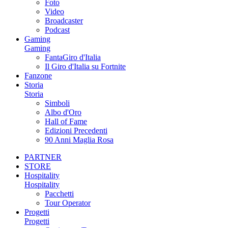
Foto
Video
Broadcaster
Podcast
Gaming
Gaming
FantaGiro d'Italia
Il Giro d'Italia su Fortnite
Fanzone
Storia
Storia
Simboli
Albo d'Oro
Hall of Fame
Edizioni Precedenti
90 Anni Maglia Rosa
PARTNER
STORE
Hospitality
Hospitality
Pacchetti
Tour Operator
Progetti
Progetti