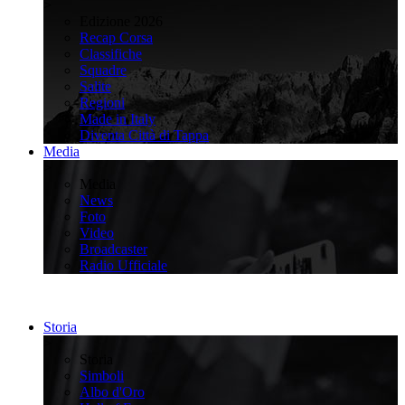
>
Edizione 2026
Recap Corsa
Classifiche
Squadre
Salite
Regioni
Made in Italy
Diventa Città di Tappa
Media
>
Media
News
Foto
Video
Broadcaster
Radio Ufficiale
Storia
>
Storia
Simboli
Albo d'Oro