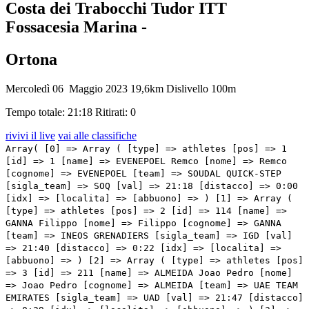
Costa dei Trabocchi Tudor ITT
Fossacesia Marina -
Ortona
Mercoledì 06 Maggio 2023
19,6km
Dislivello 100m
Tempo totale: 21:18
Ritirati: 0
rivivi il live
vai alle classifiche
Array( [0] => Array ( [type] => athletes [pos] => 1 [id] => 1 [name] => EVENEPOEL Remco [nome] => Remco [cognome] => EVENEPOEL [team] => SOUDAL QUICK-STEP [sigla_team] => SOQ [val] => 21:18 [distacco] => 0:00 [idx] => [localita] => [abbuono] => ) [1] => Array ( [type] => athletes [pos] => 2 [id] => 114 [name] => GANNA Filippo [nome] => Filippo [cognome] => GANNA [team] => INEOS GRENADIERS [sigla_team] => IGD [val] => 21:40 [distacco] => 0:22 [idx] => [localita] => [abbuono] => ) [2] => Array ( [type] => athletes [pos] => 3 [id] => 211 [name] => ALMEIDA Joao Pedro [nome] => Joao Pedro [cognome] => ALMEIDA [team] => UAE TEAM EMIRATES [sigla_team] => UAD [val] => 21:47 [distacco] => 0:29 [idx] => [localita] => [abbuono] => ) [3] => Array ( [type] => athletes [pos] => 4 [id] => 111 [name] => GEOGHEGAN HART Tao [nome] => Tao [cognome] => GEOGHEGAN HART [team] => INEOS GRENADIERS [sigla_team] => IGD [val] => 21:58 [distacco] => 0:40 [idx] => [localita] => [abbuono] => ) [4] => Array ( [type] => athletes [pos] => 5 [id] => 104 [name] => KUNG Stefan [nome] => Stefan [cognome] => KUNG [team] => GROUPAMA - FDJ [sigla_team] => GFC [val] => 22:01 [distacco] => 0:43 [idx] => [localita] => [abbuono] => ) [5] => Array ( [type] => athletes [pos] => 6 [id] => 141 [name] => ROGLIC Primoz [nome] => Primoz [cognome] => ROGLIC [team] => JUMBO-VISMA [sigla_team] => TJV [val] => 22:01 [distacco] => 0:43 [idx] => [localita] => [abbuono] => ) [6] => Array ( [type] => athletes [pos] => 7 [id] => 218 [name] => VINE Jay [nome] => Jay [cognome] => VINE [team] => UAE TEAM EMIRATES [sigla_team] => UAD [val] => 22:04 [distacco] => 0:46 [idx] => [localita] => [abbuono] => ) [7] => Array ( [type] => athletes [pos] => 8 [id] => 216 [name] => MCNULTY Brandon [nome] => Brandon [cognome] => MCNULTY [team] => UAE TEAM EMIRATES [sigla_team] => UAD [val] => 22:06 [distacco] => 0:48 [idx] => [localita] => [abbuono] => ) [8] => Array ( [type] => athletes [pos] => 9 [id] => 118 [name] => THOMAS Geraint [nome] => Geraint [cognome] => THOMAS [team] => INEOS GRENADIERS [sigla_team] => IGD [val] => 22:13 [distacco] => 0:55 [idx] => [localita] => [abbuono] => ) [9] => Array ( [type] => athletes [pos] => 10 [id] => 51 [name] => VLASOV Aleksandr [nome] => Aleksandr [cognome] => VLASOV [team] => BORA - HANSGROHE [sigla_team] => BOH [val] => 22:13 [distacco] => 0:55 [idx] => [localita] => [abbuono] => ) [10] => Array ( [type] => athletes [pos] => 11 [id] => 102 [name] => ARMIRAIL Bruno [nome] => Bruno [cognome] => ARMIRAIL [team] => GROUPAMA - FDJ [sigla_team] => GFC [val] => 22:15 [distacco] => 0:57 [idx] => [localita] => [abbuono] => ) [11] => Array ( [type] => athletes [pos] => 12 [id] => 201 [name] => PEDERSEN Mads [nome] => Mads [cognome] => PEDERSEN [team] => TREK - SEGAFREDO [sigla_team] => TFS [val] => 22:20 [distacco] => 01:02 [idx] => [localita] => [abbuono] => ) [12] => Array ( [type] => athletes [pos] => 13 [id] => 191 [name] => MATTHEWS Michael [nome] => Michael [cognome] => MATTHEWS [team] => TEAM JAYCO ALULA [sigla_team] => JAY [val] => 22:27 [distacco] => 01:09 [idx] => [localita] => [abbuono] => ) [13] => Array ( [type] => athletes [pos] => 14 [id] => 194 [name] => HEPBURN Michael [nome] => Michael [cognome] => HEPBURN [team] => TEAM JAYCO ALULA [sigla_team] => JAY [val] => 22:27 [distacco] => 01:09 [idx] => [localita] => [abbuono] => ) [14] => Array ( [type] => athletes [pos] => 15 [id] => 152 [name] => BARTA William [nome] => William [cognome] => BARTA [team] => MOVISTAR TEAM [sigla_team] => MOV [val] => 22:29 [distacco] => 01:11 [idx] => [localita] => [abbuono] => ) [15] => Array ( [type] => athletes [pos] => 16 [id] => 7 [name] => VAN WILDER Ilan [nome] => Ilan [cognome] => VAN WILDER [team] => SOUDAL QUICK-STEP [sigla_team] => SOQ [val] => 22:30 [distacco] => 01:12 [idx] => [localita] => [abbuono] => ) [16] => Array ( [type] => athletes [pos] => 17 [id] => 75 [name] => DE BOD Stefan [nome] => Stefan [cognome] => DE BOD [team] => EF EDUCATION - EASYPOST [sigla_team] => EFE [val] => 22:32 [distacco] => 01:14 [idx] => [localita] => [abbuono] => ) [17] => Array ( [type] => athletes [pos] => 18 [id] => 203 [name] => HOOLE Daan [nome] => Daan [cognome] => HOOLE [team] => TREK - SEGAFREDO [sigla_team] => TFS [val] => 22:35 [distacco] => 01:17 [idx] => [localita] => [abbuono] => ) [18] => Array ( [type] => athletes [pos] => 19 [id] => 116 [name] => SIVAKOV Pavel [nome] => Pavel [cognome] => SIVAKOV [team] => INEOS GRENADIERS [sigla_team] => IGD [val] => 22:36 [distacco] => 01:18 [idx] => [localita] => [abbuono] => ) [19] => Array ( [type] => athletes [pos] => 20 [id] => 181 [name] => LEKNESSUND Andreas [nome] => Andreas [cognome] => LEKNESSUND [team] => TEAM DSM [sigla_team] => DSM [val] => 22:36 [distacco] => 01:18 [idx] => [localita] => [abbuono] => ) [20] => Array ( [type] => athletes [pos] => 21 [id] => 3 [name] => CATTANEO Mattia [nome] => Mattia [cognome] => CATTANEO [team] => SOUDAL QUICK-STEP [sigla_team] => SOQ [val] => 22:41 [distacco] => 01:23 [idx] => [localita] => [abbuono] => ) [21] => Array ( [type] => athletes [pos] => 22 [id] => 56 [name] => KAMNA Lennard [nome] => Lennard [cognome] => KAMNA [team] => BORA - HANSGROHE [sigla_team] => BOH [val] => 22:41 [distacco] => 01:23 [idx] => [localita] => [abbuono] => ) [22] => Array ( [type] => athletes [pos] => 23 [id] => 54 [name] => DENZ Nico [nome] => Nico [cognome] => DENZ [team] => BORA - HANSGROHE [sigla_team] => BOH [val] => 22:41 [distacco] => 01:23 [idx] => [localita] => [abbuono] => ) [23] => Array ( [type] => athletes [pos] => 24 [id] => 193 [name] => DUNBAR Edward [nome] => Edward [cognome] => DUNBAR [team] => TEAM JAYCO ALULA [sigla_team] => JAY [val] => 22:43 [distacco] => 01:25 [idx] => [localita] => [abbuono] => ) [24] => Array ( [type] => athletes [pos] => 25 [id] => 142 [name] => AFFINI Edoardo [nome] => Edoardo [cognome] => AFFINI [team] => JUMBO-VISMA [sigla_team] => TJV [val] => 22:44 [distacco] => 01:26