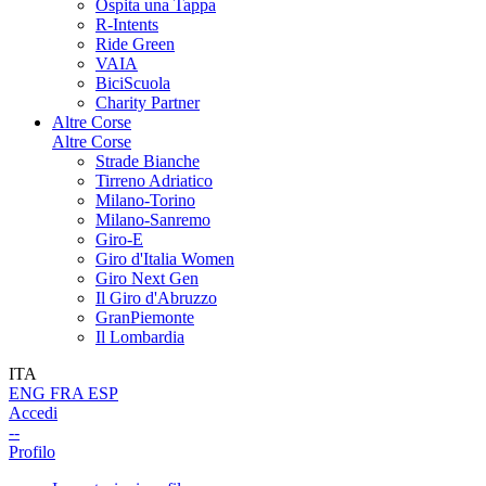
Ospita una Tappa
R-Intents
Ride Green
VAIA
BiciScuola
Charity Partner
Altre Corse
Altre Corse
Strade Bianche
Tirreno Adriatico
Milano-Torino
Milano-Sanremo
Giro-E
Giro d'Italia Women
Giro Next Gen
Il Giro d'Abruzzo
GranPiemonte
Il Lombardia
ITA
ENG
FRA
ESP
Accedi
--
Profilo