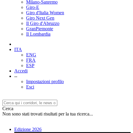
Milano-Sanremo
Giro-E
Giro d'Italia Women
Giro Next Gen
Il Giro d'Abruzzo
GranPiemonte
Il Lombardia
ITA
ENG
FRA
ESP
Accedi
--
Impostazioni profilo
Esci
Cerca
Non sono stati trovati risultati per la tua ricerca...
Edizione 2026