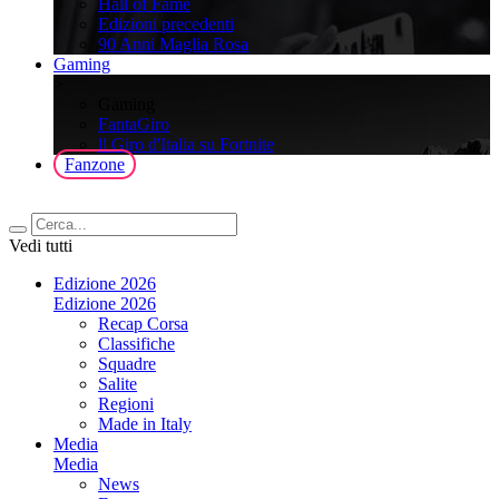
Hall of Fame
Edizioni precedenti
90 Anni Maglia Rosa
Gaming
>
Gaming
FantaGiro
ll Giro d'Italia su Fortnite
Fanzone
Vedi tutti
Edizione 2026
Edizione 2026
Recap Corsa
Classifiche
Squadre
Salite
Regioni
Made in Italy
Media
Media
News