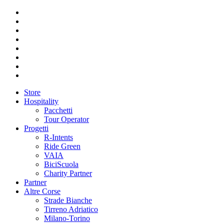
Store
Hospitality
Pacchetti
Tour Operator
Progetti
R-Intents
Ride Green
VAIA
BiciScuola
Charity Partner
Partner
Altre Corse
Strade Bianche
Tirreno Adriatico
Milano-Torino