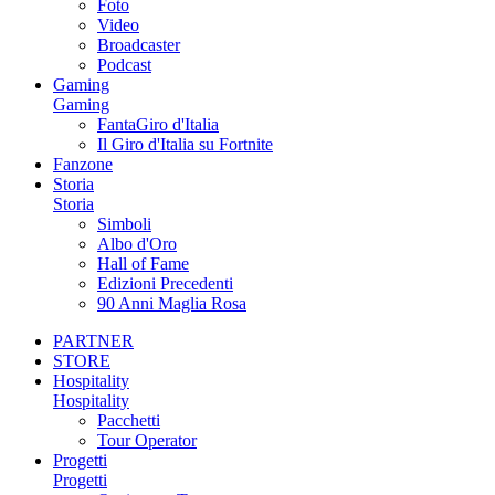
Foto
Video
Broadcaster
Podcast
Gaming
Gaming
FantaGiro d'Italia
Il Giro d'Italia su Fortnite
Fanzone
Storia
Storia
Simboli
Albo d'Oro
Hall of Fame
Edizioni Precedenti
90 Anni Maglia Rosa
PARTNER
STORE
Hospitality
Hospitality
Pacchetti
Tour Operator
Progetti
Progetti