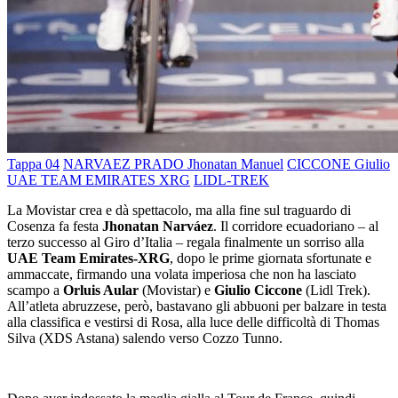
Tappa 04
NARVAEZ PRADO Jhonatan Manuel
CICCONE Giulio
UAE TEAM EMIRATES XRG
LIDL-TREK
La Movistar crea e dà spettacolo, ma alla fine sul traguardo di
Cosenza fa festa
Jhonatan Narváez
. Il corridore ecuadoriano – al
terzo successo al Giro d’Italia – regala finalmente un sorriso alla
UAE Team Emirates-XRG
, dopo le prime giornata sfortunate e
ammaccate, firmando una volata imperiosa che non ha lasciato
scampo a
Orluis Aular
(Movistar) e
Giulio Ciccone
(Lidl Trek).
All’atleta abruzzese, però, bastavano gli abbuoni per balzare in testa
alla classifica e vestirsi di Rosa, alla luce delle difficoltà di Thomas
Silva (XDS Astana) salendo verso Cozzo Tunno.