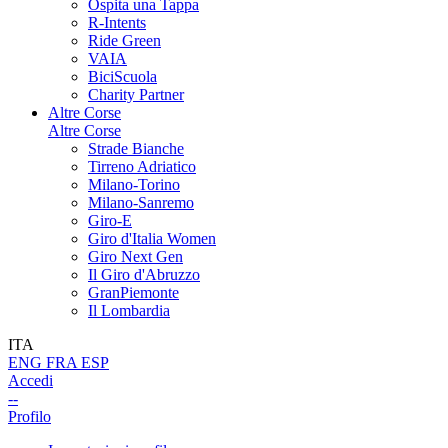
Ospita una Tappa
R-Intents
Ride Green
VAIA
BiciScuola
Charity Partner
Altre Corse
Altre Corse
Strade Bianche
Tirreno Adriatico
Milano-Torino
Milano-Sanremo
Giro-E
Giro d'Italia Women
Giro Next Gen
Il Giro d'Abruzzo
GranPiemonte
Il Lombardia
ITA
ENG
FRA
ESP
Accedi
--
Profilo