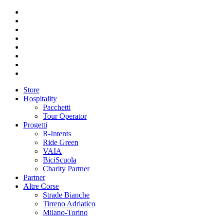
Store
Hospitality
Pacchetti
Tour Operator
Progetti
R-Intents
Ride Green
VAIA
BiciScuola
Charity Partner
Partner
Altre Corse
Strade Bianche
Tirreno Adriatico
Milano-Torino