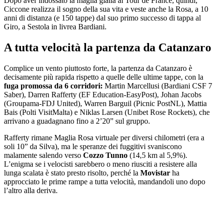
Dopo aver indossato la maglia gialla al Tour de France, quindi,
Ciccone realizza il sogno della sua vita e veste anche la Rosa, a 10
anni di distanza (e 150 tappe) dal suo primo successo di tappa al
Giro, a Sestola in livrea Bardiani.
A tutta velocità la partenza da Catanzaro
Complice un vento piuttosto forte, la partenza da Catanzaro è
decisamente più rapida rispetto a quelle delle ultime tappe, con la
fuga promossa da
6 corridori:
Martin Marcellusi (Bardiani CSF 7
Saber), Darren Rafferty (EF Education-EasyPost), Johan Jacobs
(Groupama-FDJ United), Warren Barguil (Picnic PostNL), Mattia
Bais (Polti VisitMalta) e Niklas Larsen (Unibet Rose Rockets), che
arrivano a guadagnano fino a 2’20” sul gruppo.
Rafferty rimane Maglia Rosa virtuale per diversi chilometri (era a
soli 10” da Silva), ma le speranze dei fuggitivi svaniscono
malamente salendo verso
Cozzo Tunno
(14,5 km al 5,9%).
L’enigma se i velocisti sarebbero o meno riusciti a resistere alla
lunga scalata è stato presto risolto, perché la
Movistar
ha
approcciato le prime rampe a tutta velocità, mandandoli uno dopo
l’altro alla deriva.