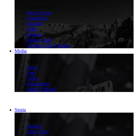
>
Edizione 2026
Recap Corsa
Classifiche
Squadre
Salite
Regioni
Made in Italy
Diventa Città di Tappa
Media
>
Media
News
Foto
Video
Broadcaster
Radio Ufficiale
Storia
>
Storia
Simboli
Albo d'Oro