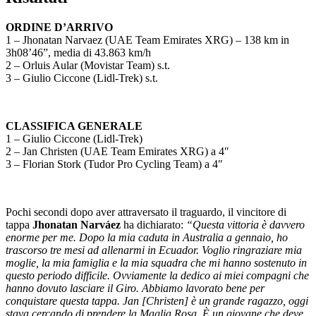
ORDINE D’ARRIVO
1 – Jhonatan Narvaez (UAE Team Emirates XRG) – 138 km in
3h08’46”, media di 43.863 km/h
2 – Orluis Aular (Movistar Team) s.t.
3 – Giulio Ciccone (Lidl-Trek) s.t.
CLASSIFICA GENERALE
1 – Giulio Ciccone (Lidl-Trek)
2 – Jan Christen (UAE Team Emirates XRG) a 4″
3 – Florian Stork (Tudor Pro Cycling Team) a 4″
Pochi secondi dopo aver attraversato il traguardo, il vincitore di
tappa
Jhonatan Narváez
ha dichiarato:
“Questa vittoria è davvero
enorme per me. Dopo la mia caduta in Australia a gennaio, ho
trascorso tre mesi ad allenarmi in Ecuador. Voglio ringraziare mia
moglie, la mia famiglia e la mia squadra che mi hanno sostenuto in
questo periodo difficile. Ovviamente la dedico ai miei compagni che
hanno dovuto lasciare il Giro. Abbiamo lavorato bene per
conquistare questa tappa. Jan [Christen] è un grande ragazzo, oggi
stava cercando di prendere la Maglia Rosa. È un giovane che deve