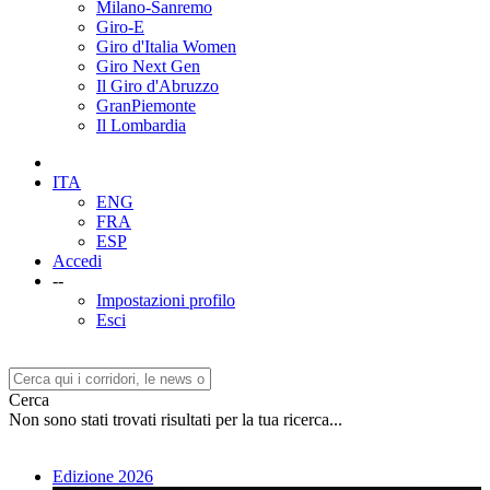
Milano-Sanremo
Giro-E
Giro d'Italia Women
Giro Next Gen
Il Giro d'Abruzzo
GranPiemonte
Il Lombardia
ITA
ENG
FRA
ESP
Accedi
--
Impostazioni profilo
Esci
Cerca
Non sono stati trovati risultati per la tua ricerca...
Edizione 2026