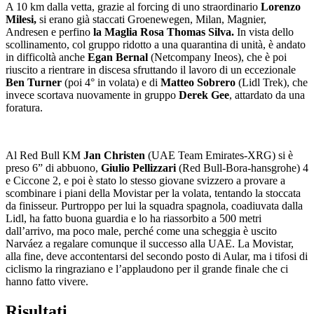
A 10 km dalla vetta, grazie al forcing di uno straordinario
Lorenzo
Milesi,
si erano già staccati Groenewegen, Milan, Magnier,
Andresen e perfino
la Maglia Rosa Thomas Silva.
In vista dello
scollinamento, col gruppo ridotto a una quarantina di unità, è andato
in difficoltà anche
Egan Bernal
(Netcompany Ineos), che è poi
riuscito a rientrare in discesa sfruttando il lavoro di un eccezionale
Ben Turner
(poi 4° in volata) e di
Matteo Sobrero
(Lidl Trek), che
invece scortava nuovamente in gruppo
Derek Gee
, attardato da una
foratura.
Al Red Bull KM
Jan Christen
(UAE Team Emirates-XRG) si è
preso 6” di abbuono,
Giulio Pellizzari
(Red Bull-Bora-hansgrohe) 4
e Ciccone 2, e poi è stato lo stesso giovane svizzero a provare a
scombinare i piani della Movistar per la volata, tentando la stoccata
da finisseur. Purtroppo per lui la squadra spagnola, coadiuvata dalla
Lidl, ha fatto buona guardia e lo ha riassorbito a 500 metri
dall’arrivo, ma poco male, perché come una scheggia è uscito
Narváez a regalare comunque il successo alla UAE. La Movistar,
alla fine, deve accontentarsi del secondo posto di Aular, ma i tifosi di
ciclismo la ringraziano e l’applaudono per il grande finale che ci
hanno fatto vivere.
Risultati