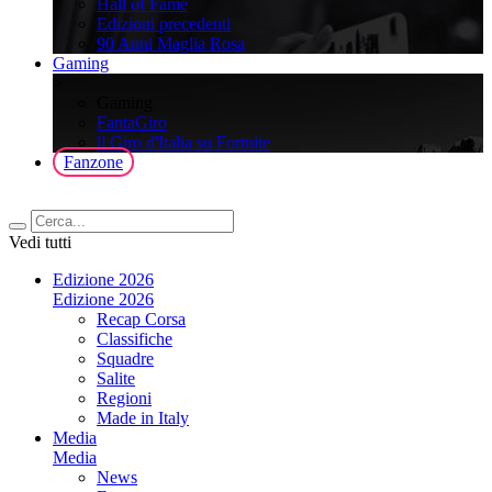
Hall of Fame
Edizioni precedenti
90 Anni Maglia Rosa
Gaming
>
Gaming
FantaGiro
ll Giro d'Italia su Fortnite
Fanzone
Vedi tutti
Edizione 2026
Edizione 2026
Recap Corsa
Classifiche
Squadre
Salite
Regioni
Made in Italy
Media
Media
News