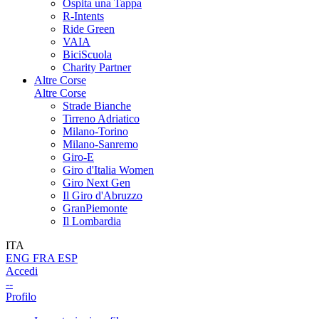
Ospita una Tappa
R-Intents
Ride Green
VAIA
BiciScuola
Charity Partner
Altre Corse
Altre Corse
Strade Bianche
Tirreno Adriatico
Milano-Torino
Milano-Sanremo
Giro-E
Giro d'Italia Women
Giro Next Gen
Il Giro d'Abruzzo
GranPiemonte
Il Lombardia
ITA
ENG
FRA
ESP
Accedi
--
Profilo