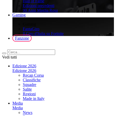
Hall of Fame
Edizioni precedenti
90 Anni Maglia Rosa
Gaming
>
Gaming
FantaGiro
ll Giro d'Italia su Fortnite
Fanzone
Vedi tutti
Edizione 2026
Edizione 2026
Recap Corsa
Classifiche
Squadre
Salite
Regioni
Made in Italy
Media
Media
News