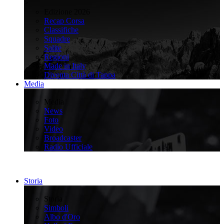
>
Edizione 2026
Recap Corsa
Classifiche
Squadre
Salite
Regioni
Made in Italy
Diventa Città di Tappa
Media
>
Media
News
Foto
Video
Broadcaster
Radio Ufficiale
Storia
>
Storia
Simboli
Albo d'Oro