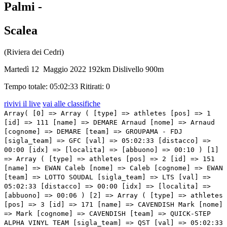
Palmi -
Scalea
(Riviera dei Cedri)
Martedì 12 Maggio 2022
192km
Dislivello 900m
Tempo totale: 05:02:33
Ritirati: 0
rivivi il live
vai alle classifiche
Array( [0] => Array ( [type] => athletes [pos] => 1 [id] => 111 [name] => DEMARE Arnaud [nome] => Arnaud [cognome] => DEMARE [team] => GROUPAMA - FDJ [sigla_team] => GFC [val] => 05:02:33 [distacco] => 00:00 [idx] => [localita] => [abbuono] => 00:10 ) [1] => Array ( [type] => athletes [pos] => 2 [id] => 151 [name] => EWAN Caleb [nome] => Caleb [cognome] => EWAN [team] => LOTTO SOUDAL [sigla_team] => LTS [val] => 05:02:33 [distacco] => 00:00 [idx] => [localita] => [abbuono] => 00:06 ) [2] => Array ( [type] => athletes [pos] => 3 [id] => 171 [name] => CAVENDISH Mark [nome] => Mark [cognome] => CAVENDISH [team] => QUICK-STEP ALPHA VINYL TEAM [sigla_team] => QST [val] => 05:02:33 [distacco] => 00:00 [idx] => [localita] => [abbuono] => 00:04 ) [3] => Array ( [type] => athletes [pos] => 4 [id] => 121 [name] => GIRMAY Biniam [nome] => Biniam [cognome] => GIRMAY [team] => INTERMARCHÉ - WANTY - GOBERT MATÉRIAUX [sigla_team] => IWG [val] => 05:02:33 [distacco] => 00:00 [idx] => [localita] => [abbuono] => ) [4] => Array ( [type] => athletes [pos] => 5 [id] => 131 [name] => NIZZOLO Giacomo [nome] => Giacomo [cognome] => NIZZOLO [team] => ISRAEL - PREMIER TECH [sigla_team] => IPT [val] => 05:02:33 [distacco] => 00:00 [idx] => [localita] => [abbuono] => ) [5] => Array ( [type] => athletes [pos] => 6 [id] => 42 [name] => BAUHAUS Phil [nome] => Phil [cognome] => BAUHAUS [team] => BAHRAIN VICTORIOUS [sigla_team] => TBV [val] => 05:02:33 [distacco] => 00:00 [idx] => [localita] => [abbuono] => ) [6] => Array ( [type] => athletes [pos] => 7 [id] => 11 [name] => VENDRAME Andrea [nome] => Andrea [cognome] => VENDRAME [team] => AG2R CITROEN TEAM [sigla_team] => ACT [val] => 05:02:33 [distacco] => 00:00 [idx] => [localita] => [abbuono] => ) [7] => Array ( [type] => athletes [pos] => 8 [id] => 73 [name] => CONSONNI Simone [nome] => Simone [cognome] => CONSONNI [team] => COFIDIS [sigla_team] => COF [val] => 05:02:33 [distacco] => 00:00 [idx] => [localita] => [abbuono] => ) [8] => Array ( [type] => athletes [pos] => 9 [id] => 102 [name] => ALBANESE Vincenzo [nome] => Vincenzo [cognome] => ALBANESE [team] => EOLO-KOMETA CYCLING TEAM [sigla_team] => EOK [val] => 05:02:33 [distacco] => 00:00 [idx] => [localita] => [abbuono] => ) [9] => Array ( [type] => athletes [pos] => 10 [id] => 207 [name] => THEUNS Edward [nome] => Edward [cognome] => THEUNS [team] => TREK - SEGAFREDO [sigla_team] => TFS [val] => 05:02:33 [distacco] => 00:00 [idx] => [localita] => [abbuono] => ) [10] => Array ( [type] => athletes [pos] => 11 [id] => 55 [name] => MODOLO Sacha [nome] => Sacha [cognome] => MODOLO [team] => BARDIANI CSF FAIZANE' [sigla_team] => BCF [val] => 05:02:33 [distacco] => 00:00 [idx] => [localita] => [abbuono] => ) [11] => Array ( [type] => athletes [pos] => 12 [id] => 138 [name] => ZABEL Rick [nome] => Rick [cognome] => ZABEL [team] => ISRAEL - PREMIER TECH [sigla_team] => IPT [val] => 05:02:33 [distacco] => 00:00 [idx] => [localita] => [abbuono] => ) [12] => Array ( [type] => athletes [pos] => 13 [id] => 54 [name] => GABBURO Davide [nome] => Davide [cognome] => GABBURO [team] => BARDIANI CSF FAIZANE' [sigla_team] => BCF [val] => 05:02:33 [distacco] => 00:00 [idx] => [localita] => [abbuono] => ) [13] => Array ( [type] => athletes [pos] => 14 [id] => 142 [name] => AFFINI Edoardo [nome] => Edoardo [cognome] => AFFINI [team] => JUMBO-VISMA [sigla_team] => TJV [val] => 05:02:33 [distacco] => 00:00 [idx] => [localita] => [abbuono] => ) [14] => Array ( [type] => athletes [pos] => 15 [id] => 87 [name] => TAGLIANI Filippo [nome] => Filippo [cognome] => TAGLIANI [team] => DRONE HOPPER - ANDRONI GIOCATTOLI [sigla_team] => DRA [val] => 05:02:33 [distacco] => 00:00 [idx] => [localita] => [abbuono] => 00:02 ) [15] => Array ( [type] => athletes [pos] => 16 [id] => 16 [name] => NAESEN Lawrence [nome] => Lawrence [cognome] => NAESEN [team] => AG2R CITROEN TEAM [sigla_team] => ACT [val] => 05:02:33 [distacco] => 00:00 [idx] => [localita] => [abbuono] => ) [16] => Array ( [type] => athletes [pos] => 17 [id] => 166 [name] => ROJAS José [nome] => José [cognome] => ROJAS [team] => MOVISTAR TEAM [sigla_team] => MOV [val] => 05:02:33 [distacco] => 00:00 [idx] => [localita] => [abbuono] => ) [17] => Array ( [type] => athletes [pos] => 18 [id] => 47 [name] => SÜTTERLIN Jasha [nome] => Jasha [cognome] => SÜTTERLIN [team] => BAHRAIN VICTORIOUS [sigla_team] => TBV [val] => 05:02:33 [distacco] => 00:00 [idx] => [localita] => [abbuono] => ) [18] => Array ( [type] => athletes [pos] => 19 [id] => 3 [name] => NARVAEZ PRADO Jhonatan Manuel [nome] => Jhonatan Manuel [cognome] => NARVAEZ PRADO [team] => INEOS GRENADIERS [sigla_team] => IGD [val] => 05:02:33 [distacco] => 00:00 [idx] => [localita] => [abbuono] => ) [19] => Array ( [type] => athletes [pos] => 20 [id] => 174 [name] => MØRKØV Michael [nome] => Michael [cognome] => MØRKØV [team] => QUICK-STEP ALPHA VINYL TEAM [sigla_team] => QST [val] => 05:02:33 [distacco] => 00:00 [idx] => [localita] => [abbuono] => ) [20] => Array ( [type] => athletes [pos] => 21 [id] => 81 [name] => TESFAZION Natnael [nome] => Natnael [cognome] => TESFAZION [team] => DRONE HOPPER - ANDRONI GIOCATTOLI [sigla_team] => DRA [val] => 05:02:33 [distacco] => 00:00 [idx] => [localita] => [abbuono] => ) [21] => Array ( [type] => athletes [pos] => 22 [id] => 63 [name] => BENEDETTI Cesare [nome] => Cesare [cognome] => BENEDETTI [team] => BORA - HANSGROHE [sigla_team] => BOH [val] => 05:02:33 [distacco] => 00:00 [idx] => [localita] => [abbuono] => ) [22] => Array ( [type] => athletes [pos] => 23 [id] => 145 [name] => FOSS Tobias S. [nome] => Tobias S. [cognome] => FOSS [team] => JUMBO-VISMA [sigla_team] => TJV [val] => 05:02:33 [distacco] => 00:00 [idx] => [localita] => [abbuono] => ) [23] => Array ( [type] => athletes [pos] => 24 [id] => 113 [name] => GUARNIERI Jacopo [nome] => Jacopo [cognome] => GUARNIERI [team] => GROUPAMA - FDJ [sigla_team] => GFC [val] => 05:02:33 [distacco] => 00:00 [idx] => [localita] => [abbuono] => ) [24] => Array ( [type] => athletes [pos] => 25 [id] => 14