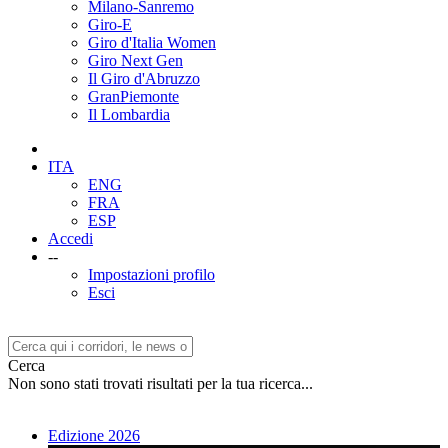
Milano-Sanremo
Giro-E
Giro d'Italia Women
Giro Next Gen
Il Giro d'Abruzzo
GranPiemonte
Il Lombardia
ITA
ENG
FRA
ESP
Accedi
--
Impostazioni profilo
Esci
Cerca
Non sono stati trovati risultati per la tua ricerca...
Edizione 2026