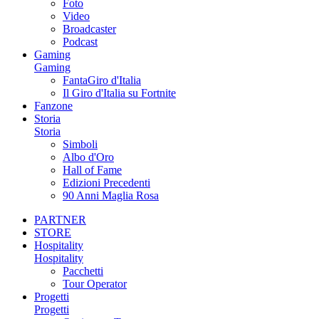
Foto
Video
Broadcaster
Podcast
Gaming
Gaming
FantaGiro d'Italia
Il Giro d'Italia su Fortnite
Fanzone
Storia
Storia
Simboli
Albo d'Oro
Hall of Fame
Edizioni Precedenti
90 Anni Maglia Rosa
PARTNER
STORE
Hospitality
Hospitality
Pacchetti
Tour Operator
Progetti
Progetti