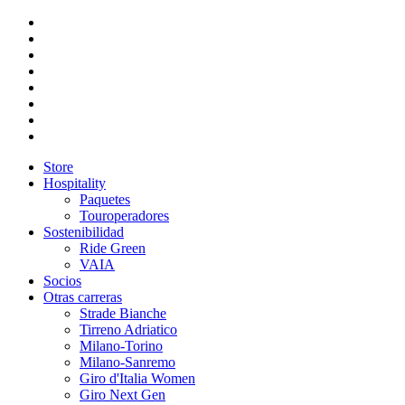
Store
Hospitality
Paquetes
Touroperadores
Sostenibilidad
Ride Green
VAIA
Socios
Otras carreras
Strade Bianche
Tirreno Adriatico
Milano-Torino
Milano-Sanremo
Giro d'Italia Women
Giro Next Gen