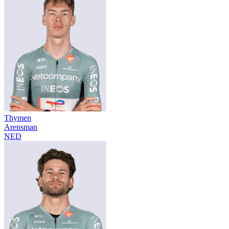
Thymen
Arensman
NED