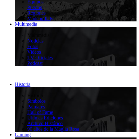
Equipos
Puertos
Regiones
Made in Italy
Multimedia
>
Multimedia
Noticias
Fotos
Videos
TV Oficiales
Podcast
Historia
>
Historia
Símbolos
Palmarés
Hall of Fame
Últimas Ediciones
Archivo Histórico
90 años de la Maglia Rosa
Gaming