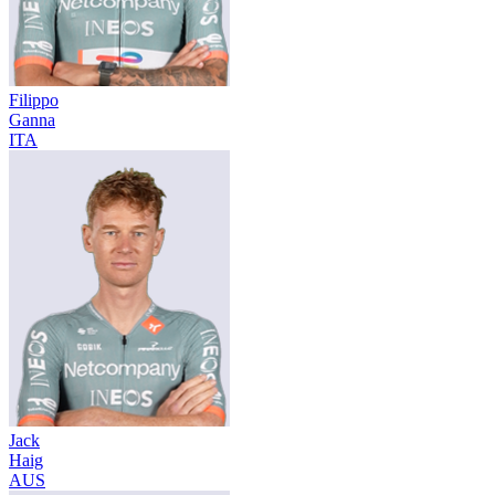
Filippo
Ganna
ITA
Jack
Haig
AUS