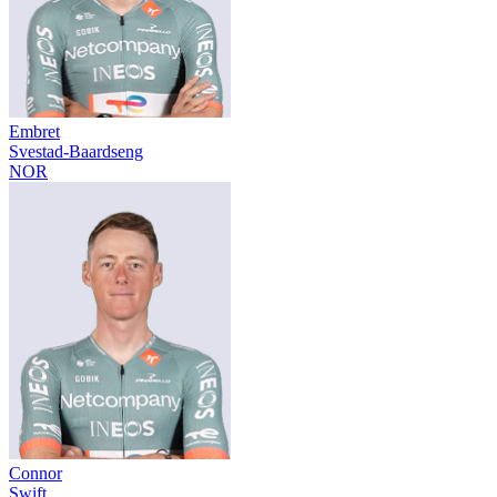
Embret
Svestad-Baardseng
NOR
Connor
Swift