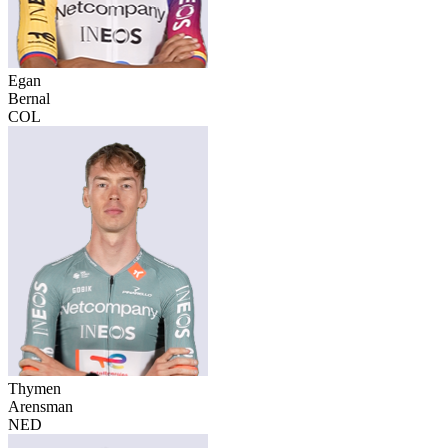
Egan
Bernal
COL
Thymen
Arensman
NED