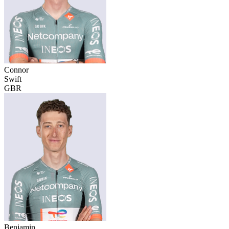
Connor
Swift
GBR
Benjamin