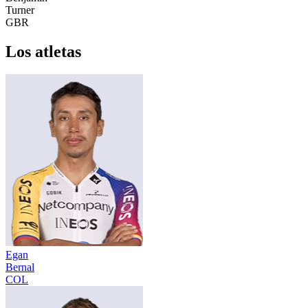
Turner
GBR
Los atletas
Egan
Bernal
COL