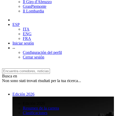
Il Giro d'Abruzzo
GranPiemonte
Il Lombardia
ESP
ITA
ENG
FRA
Iniciar sesión
--
Configuración del perfil
Cerrar sesión
Busca en
Non sono stati trovati risultati per la tua ricerca...
Edición 2026
>
Edición 2026
Resumen de la carrera
Clasificaciones