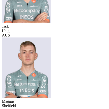
Jack
Haig
AUS
Magnus
Sheffield