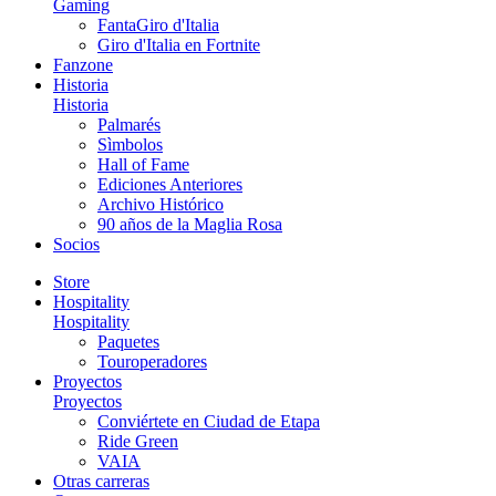
Gaming
FantaGiro d'Italia
Giro d'Italia en Fortnite
Fanzone
Historia
Historia
Palmarés
Sìmbolos
Hall of Fame
Ediciones Anteriores
Archivo Histórico
90 años de la Maglia Rosa
Socios
Store
Hospitality
Hospitality
Paquetes
Touroperadores
Proyectos
Proyectos
Conviértete en Ciudad de Etapa
Ride Green
VAIA
Otras carreras