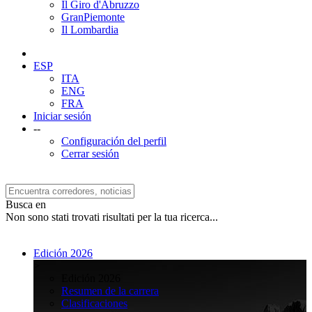
Il Giro d'Abruzzo
GranPiemonte
Il Lombardia
ESP
ITA
ENG
FRA
Iniciar sesión
--
Configuración del perfil
Cerrar sesión
Busca en
Non sono stati trovati risultati per la tua ricerca...
Edición 2026
>
Edición 2026
Resumen de la carrera
Clasificaciones