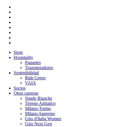
Store
Hospitality
Paquetes
Touroperadores
Sostenibilidad
Ride Green
VAIA
Socios
Otras carreras
Strade Bianche
Tirreno Adriatico
Milano-Torino
Milano-Sanremo
Giro d'Italia Women
Giro Next Gen