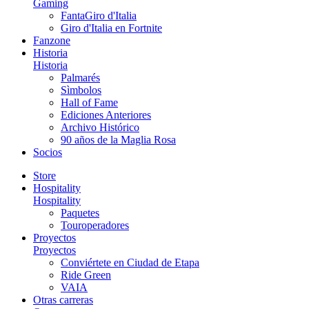
Gaming
FantaGiro d'Italia
Giro d'Italia en Fortnite
Fanzone
Historia
Historia
Palmarés
Sìmbolos
Hall of Fame
Ediciones Anteriores
Archivo Histórico
90 años de la Maglia Rosa
Socios
Store
Hospitality
Hospitality
Paquetes
Touroperadores
Proyectos
Proyectos
Conviértete en Ciudad de Etapa
Ride Green
VAIA
Otras carreras