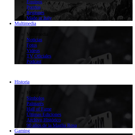
Equipos
Puertos
Regiones
Made in Italy
Multimedia
>
Multimedia
Noticias
Fotos
Videos
TV Oficiales
Podcast
Historia
>
Historia
Símbolos
Palmarés
Hall of Fame
Últimas Ediciones
Archivo Histórico
90 años de la Maglia Rosa
Gaming